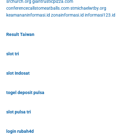
srchurch.org
giantrusticpizza.com
conferencecallstomeatballs.com
stmichaelwtby.org
keamananinformasi.id
zonainformasi.id
informasi123.id
Result Taiwan
slot tri
slot Indosat
togel deposit pulsa
slot pulsa tri
login rubah4d