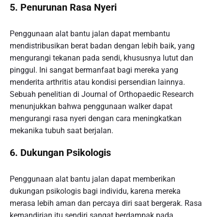
5. Penurunan Rasa Nyeri
Penggunaan alat bantu jalan dapat membantu
mendistribusikan berat badan dengan lebih baik, yang
mengurangi tekanan pada sendi, khususnya lutut dan
pinggul. Ini sangat bermanfaat bagi mereka yang
menderita arthritis atau kondisi persendian lainnya.
Sebuah penelitian di Journal of Orthopaedic Research
menunjukkan bahwa penggunaan walker dapat
mengurangi rasa nyeri dengan cara meningkatkan
mekanika tubuh saat berjalan.
6. Dukungan Psikologis
Penggunaan alat bantu jalan dapat memberikan
dukungan psikologis bagi individu, karena mereka
merasa lebih aman dan percaya diri saat bergerak. Rasa
kemandirian itu sendiri sangat berdampak pada