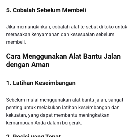
5. Cobalah Sebelum Membeli
Jika memungkinkan, cobalah alat tersebut di toko untuk
merasakan kenyamanan dan kesesuaian sebelum
membeli.
Cara Menggunakan Alat Bantu Jalan
dengan Aman
1. Latihan Keseimbangan
Sebelum mulai menggunakan alat bantu jalan, sangat
penting untuk melakukan latihan keseimbangan dan
kekuatan, yang dapat membantu meningkatkan
kemampuan Anda dalam bergerak.
2. Posisi yang Tepat