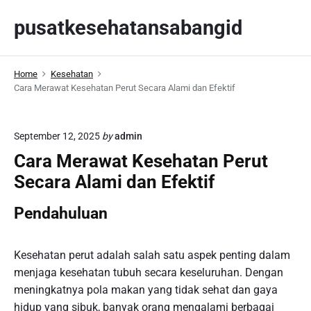
S
pusatkesehatansabangid
k
i
p
Home
Kesehatan
t
Cara Merawat Kesehatan Perut Secara Alami dan Efektif
o
c
o
September 12, 2025
by
admin
n
Cara Merawat Kesehatan Perut
t
Secara Alami dan Efektif
e
n
Pendahuluan
t
Kesehatan perut adalah salah satu aspek penting dalam
menjaga kesehatan tubuh secara keseluruhan. Dengan
meningkatnya pola makan yang tidak sehat dan gaya
hidup yang sibuk, banyak orang mengalami berbagai