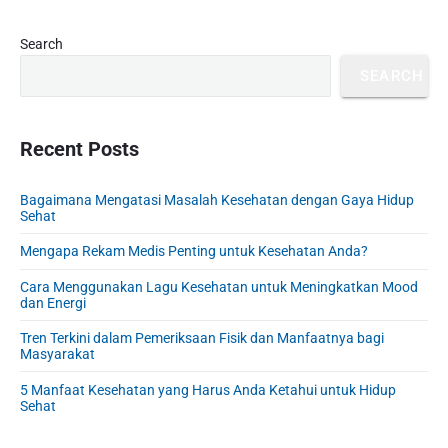
o
g
x
u
P
Search
a
t
r
s
t
p
SEARCH
i
p
o
i
m
o
s
a
o
s
r
Recent Posts
t
n
t
y
:
S
:
Bagaimana Mengatasi Masalah Kesehatan dengan Gaya Hidup
i
Sehat
d
e
Mengapa Rekam Medis Penting untuk Kesehatan Anda?
b
Cara Menggunakan Lagu Kesehatan untuk Meningkatkan Mood
a
dan Energi
r
Tren Terkini dalam Pemeriksaan Fisik dan Manfaatnya bagi
Masyarakat
5 Manfaat Kesehatan yang Harus Anda Ketahui untuk Hidup
Sehat