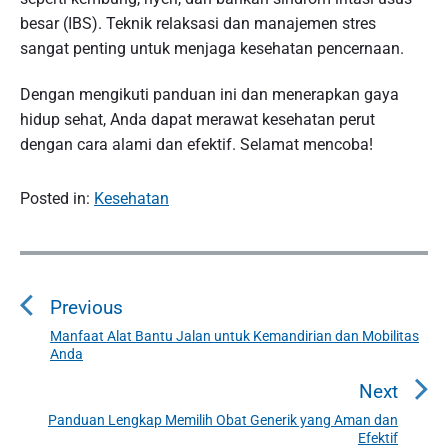
besar (IBS). Teknik relaksasi dan manajemen stres
sangat penting untuk menjaga kesehatan pencernaan.
Dengan mengikuti panduan ini dan menerapkan gaya
hidup sehat, Anda dapat merawat kesehatan perut
dengan cara alami dan efektif. Selamat mencoba!
Posted in:
Kesehatan
P
o
Previous
s
t
Manfaat Alat Bantu Jalan untuk Kemandirian dan Mobilitas
P
Anda
n
r
a
e
Next
v
v
Panduan Lengkap Memilih Obat Generik yang Aman dan
N
i
Efektif
i
e