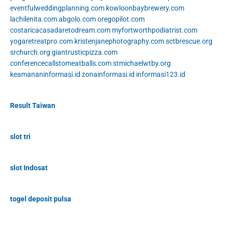
eventfulweddingplanning.com
kowloonbaybrewery.com
lachilenita.com
abgolo.com
oregopilot.com
costaricacasadaretodream.com
myfortworthpodiatrist.com
yogaretreatpro.com
kristenjanephotography.com
sctbrescue.org
srchurch.org
giantrusticpizza.com
conferencecallstomeatballs.com
stmichaelwtby.org
keamananinformasi.id
zonainformasi.id
informasi123.id
Result Taiwan
slot tri
slot Indosat
togel deposit pulsa