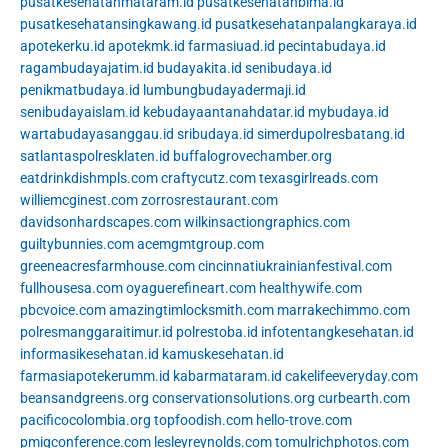
pusatkesehatanmataram.id
pusatkesehatanbima.id
pusatkesehatansingkawang.id
pusatkesehatanpalangkaraya.id
apotekerku.id
apotekmk.id
farmasiuad.id
pecintabudaya.id
ragambudayajatim.id
budayakita.id
senibudaya.id
penikmatbudaya.id
lumbungbudayadermaji.id
senibudayaislam.id
kebudayaantanahdatar.id
mybudaya.id
wartabudayasanggau.id
sribudaya.id
simerdupolresbatang.id
satlantaspolresklaten.id
buffalogrovechamber.org
eatdrinkdishmpls.com
craftycutz.com
texasgirlreads.com
williemcginest.com
zorrosrestaurant.com
davidsonhardscapes.com
wilkinsactiongraphics.com
guiltybunnies.com
acemgmtgroup.com
greeneacresfarmhouse.com
cincinnatiukrainianfestival.com
fullhousesa.com
oyaguerefineart.com
healthywife.com
pbcvoice.com
amazingtimlocksmith.com
marrakechimmo.com
polresmanggaraitimur.id
polrestoba.id
infotentangkesehatan.id
informasikesehatan.id
kamuskesehatan.id
farmasiapotekerumm.id
kabarmataram.id
cakelifeeveryday.com
beansandgreens.org
conservationsolutions.org
curbearth.com
pacificocolombia.org
topfoodish.com
hello-trove.com
pmigconference.com
lesleyreynolds.com
tomulrichphotos.com