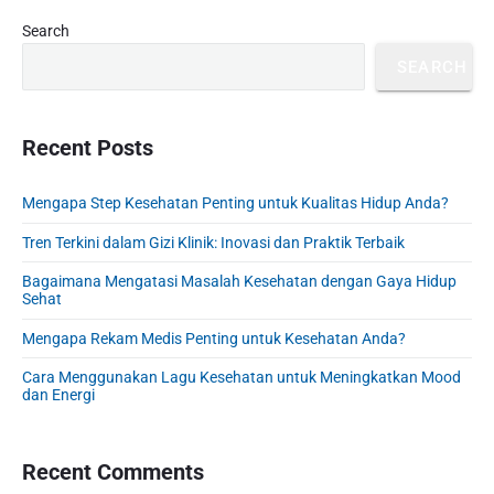
e
o
g
P
x
Search
u
r
a
t
SEARCH
i
s
t
p
m
p
o
i
a
o
s
o
r
Recent Posts
s
y
t
n
t
S
:
Mengapa Step Kesehatan Penting untuk Kualitas Hidup Anda?
:
i
d
Tren Terkini dalam Gizi Klinik: Inovasi dan Praktik Terbaik
e
b
Bagaimana Mengatasi Masalah Kesehatan dengan Gaya Hidup
Sehat
a
r
Mengapa Rekam Medis Penting untuk Kesehatan Anda?
Cara Menggunakan Lagu Kesehatan untuk Meningkatkan Mood
dan Energi
Recent Comments