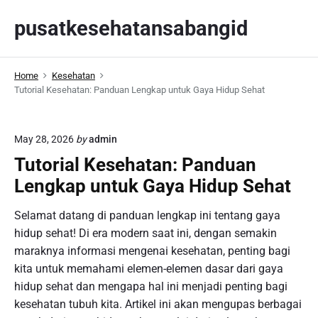
S
pusatkesehatansabangid
k
i
p
Home
Kesehatan
t
Tutorial Kesehatan: Panduan Lengkap untuk Gaya Hidup Sehat
o
c
o
May 28, 2026
by
admin
n
Tutorial Kesehatan: Panduan
t
Lengkap untuk Gaya Hidup Sehat
e
n
Selamat datang di panduan lengkap ini tentang gaya
t
hidup sehat! Di era modern saat ini, dengan semakin
maraknya informasi mengenai kesehatan, penting bagi
kita untuk memahami elemen-elemen dasar dari gaya
hidup sehat dan mengapa hal ini menjadi penting bagi
kesehatan tubuh kita. Artikel ini akan mengupas berbagai