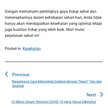
Dengan memahami pentingnya gaya hidup sehat dan
menerapkannya dalam kehidupan sehari-hari, Anda tidak
hanya akan mendapatkan kesehatan yang optimal tetapi
juga kualitas hidup yang lebih baik. Mari mulai
perjalanan sehat ini!
Posted in:
Kesehatan
P
o
Previous
s
t
Bagaimana Cara Mengelola Epilepsi dengan Tepat? Tips dan
P
Strategi
n
r
a
e
Next
v
v
10 Mitos Umum Tentang COVID-19 yang Harus Diketahui
N
i
i