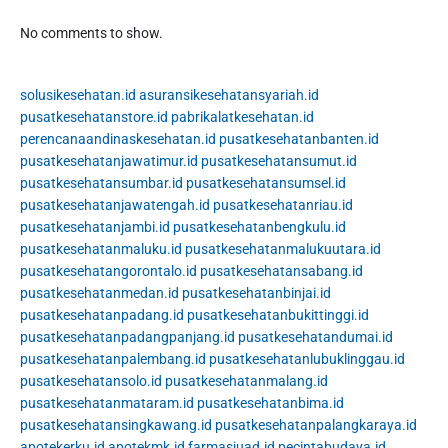
No comments to show.
solusikesehatan.id
asuransikesehatansyariah.id
pusatkesehatanstore.id
pabrikalatkesehatan.id
perencanaandinaskesehatan.id
pusatkesehatanbanten.id
pusatkesehatanjawatimur.id
pusatkesehatansumut.id
pusatkesehatansumbar.id
pusatkesehatansumsel.id
pusatkesehatanjawatengah.id
pusatkesehatanriau.id
pusatkesehatanjambi.id
pusatkesehatanbengkulu.id
pusatkesehatanmaluku.id
pusatkesehatanmalukuutara.id
pusatkesehatangorontalo.id
pusatkesehatansabang.id
pusatkesehatanmedan.id
pusatkesehatanbinjai.id
pusatkesehatanpadang.id
pusatkesehatanbukittinggi.id
pusatkesehatanpadangpanjang.id
pusatkesehatandumai.id
pusatkesehatanpalembang.id
pusatkesehatanlubuklinggau.id
pusatkesehatansolo.id
pusatkesehatanmalang.id
pusatkesehatanmataram.id
pusatkesehatanbima.id
pusatkesehatansingkawang.id
pusatkesehatanpalangkaraya.id
apotekerku.id
apotekmk.id
farmasiuad.id
pecintabudaya.id