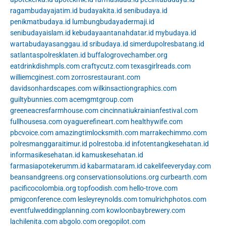
ragambudayajatim.id
budayakita.id
senibudaya.id
penikmatbudaya.id
lumbungbudayadermaji.id
senibudayaislam.id
kebudayaantanahdatar.id
mybudaya.id
wartabudayasanggau.id
sribudaya.id
simerdupolresbatang.id
satlantaspolresklaten.id
buffalogrovechamber.org
eatdrinkdishmpls.com
craftycutz.com
texasgirlreads.com
williemcginest.com
zorrosrestaurant.com
davidsonhardscapes.com
wilkinsactiongraphics.com
guiltybunnies.com
acemgmtgroup.com
greeneacresfarmhouse.com
cincinnatiukrainianfestival.com
fullhousesa.com
oyaguerefineart.com
healthywife.com
pbcvoice.com
amazingtimlocksmith.com
marrakechimmo.com
polresmanggaraitimur.id
polrestoba.id
infotentangkesehatan.id
informasikesehatan.id
kamuskesehatan.id
farmasiapotekerumm.id
kabarmataram.id
cakelifeeveryday.com
beansandgreens.org
conservationsolutions.org
curbearth.com
pacificocolombia.org
topfoodish.com
hello-trove.com
pmigconference.com
lesleyreynolds.com
tomulrichphotos.com
eventfulweddingplanning.com
kowloonbaybrewery.com
lachilenita.com
abgolo.com
oregopilot.com