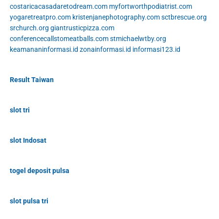
costaricacasadaretodream.com
myfortworthpodiatrist.com
yogaretreatpro.com
kristenjanephotography.com
sctbrescue.org
srchurch.org
giantrusticpizza.com
conferencecallstomeatballs.com
stmichaelwtby.org
keamananinformasi.id
zonainformasi.id
informasi123.id
Result Taiwan
slot tri
slot Indosat
togel deposit pulsa
slot pulsa tri