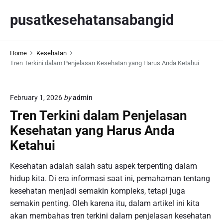
S
pusatkesehatansabangid
k
i
p
Home
Kesehatan
t
Tren Terkini dalam Penjelasan Kesehatan yang Harus Anda Ketahui
o
c
o
February 1, 2026
by
admin
n
Tren Terkini dalam Penjelasan
t
Kesehatan yang Harus Anda
e
n
Ketahui
t
Kesehatan adalah salah satu aspek terpenting dalam
hidup kita. Di era informasi saat ini, pemahaman tentang
kesehatan menjadi semakin kompleks, tetapi juga
semakin penting. Oleh karena itu, dalam artikel ini kita
akan membahas tren terkini dalam penjelasan kesehatan