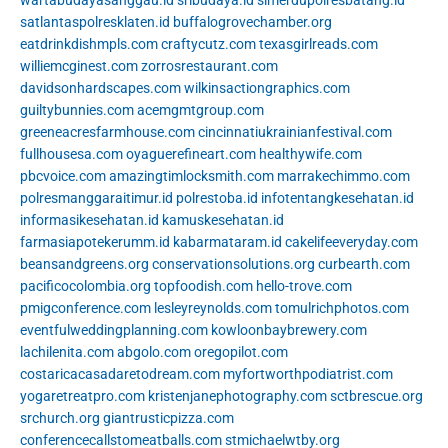
wartabudayasanggau.id
sribudaya.id
simerdupolresbatang.id
satlantaspolresklaten.id
buffalogrovechamber.org
eatdrinkdishmpls.com
craftycutz.com
texasgirlreads.com
williemcginest.com
zorrosrestaurant.com
davidsonhardscapes.com
wilkinsactiongraphics.com
guiltybunnies.com
acemgmtgroup.com
greeneacresfarmhouse.com
cincinnatiukrainianfestival.com
fullhousesa.com
oyaguerefineart.com
healthywife.com
pbcvoice.com
amazingtimlocksmith.com
marrakechimmo.com
polresmanggaraitimur.id
polrestoba.id
infotentangkesehatan.id
informasikesehatan.id
kamuskesehatan.id
farmasiapotekerumm.id
kabarmataram.id
cakelifeeveryday.com
beansandgreens.org
conservationsolutions.org
curbearth.com
pacificocolombia.org
topfoodish.com
hello-trove.com
pmigconference.com
lesleyreynolds.com
tomulrichphotos.com
eventfulweddingplanning.com
kowloonbaybrewery.com
lachilenita.com
abgolo.com
oregopilot.com
costaricacasadaretodream.com
myfortworthpodiatrist.com
yogaretreatpro.com
kristenjanephotography.com
sctbrescue.org
srchurch.org
giantrusticpizza.com
conferencecallstomeatballs.com
stmichaelwtby.org