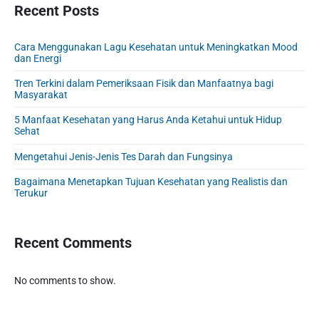
s
r
Recent Posts
t
n
t
y
:
S
:
Cara Menggunakan Lagu Kesehatan untuk Meningkatkan Mood
i
dan Energi
d
e
Tren Terkini dalam Pemeriksaan Fisik dan Manfaatnya bagi
Masyarakat
b
a
5 Manfaat Kesehatan yang Harus Anda Ketahui untuk Hidup
r
Sehat
Mengetahui Jenis-Jenis Tes Darah dan Fungsinya
Bagaimana Menetapkan Tujuan Kesehatan yang Realistis dan
Terukur
Recent Comments
No comments to show.