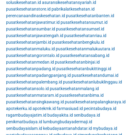
solusikesehatan.id
asuransikesehatansyariah.id
pusatkesehatanstore.id
pabrikalatkesehatan.id
perencanaandinaskesehatan.id
pusatkesehatanbanten.id
pusatkesehatanjawatimur.id
pusatkesehatansumut.id
pusatkesehatansumbar.id
pusatkesehatansumsel.id
pusatkesehatanjawatengah.id
pusatkesehatanriau.id
pusatkesehatanjambi.id
pusatkesehatanbengkulu.id
pusatkesehatanmaluku.id
pusatkesehatanmalukuutara.id
pusatkesehatangorontalo.id
pusatkesehatansabang.id
pusatkesehatanmedan.id
pusatkesehatanbinjai.id
pusatkesehatanpadang.id
pusatkesehatanbukittinggi.id
pusatkesehatanpadangpanjang.id
pusatkesehatandumai.id
pusatkesehatanpalembang.id
pusatkesehatanlubuklinggau.id
pusatkesehatansolo.id
pusatkesehatanmalang.id
pusatkesehatanmataram.id
pusatkesehatanbima.id
pusatkesehatansingkawang.id
pusatkesehatanpalangkaraya.id
apotekerku.id
apotekmk.id
farmasiuad.id
pecintabudaya.id
ragambudayajatim.id
budayakita.id
senibudaya.id
penikmatbudaya.id
lumbungbudayadermaji.id
senibudayaislam.id
kebudayaantanahdatar.id
mybudaya.id