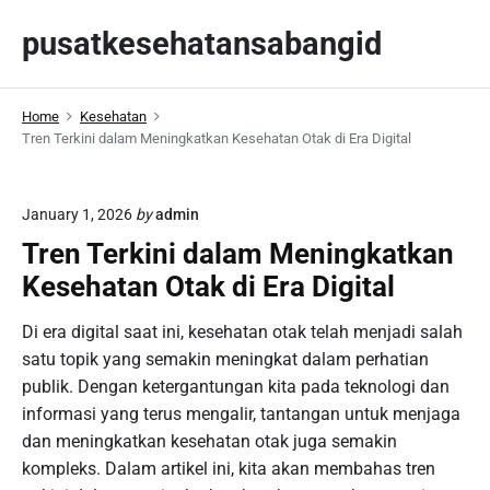
S
pusatkesehatansabangid
k
i
p
Home
Kesehatan
t
Tren Terkini dalam Meningkatkan Kesehatan Otak di Era Digital
o
c
o
January 1, 2026
by
admin
n
Tren Terkini dalam Meningkatkan
t
Kesehatan Otak di Era Digital
e
n
Di era digital saat ini, kesehatan otak telah menjadi salah
t
satu topik yang semakin meningkat dalam perhatian
publik. Dengan ketergantungan kita pada teknologi dan
informasi yang terus mengalir, tantangan untuk menjaga
dan meningkatkan kesehatan otak juga semakin
kompleks. Dalam artikel ini, kita akan membahas tren