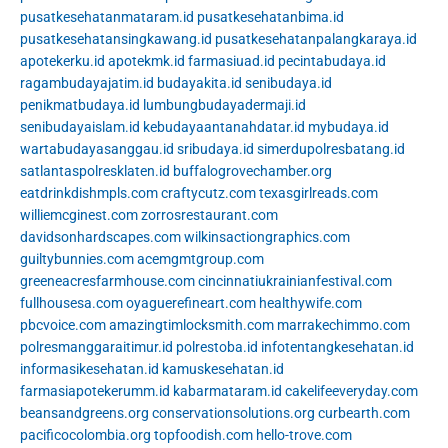
pusatkesehatanmataram.id
pusatkesehatanbima.id
pusatkesehatansingkawang.id
pusatkesehatanpalangkaraya.id
apotekerku.id
apotekmk.id
farmasiuad.id
pecintabudaya.id
ragambudayajatim.id
budayakita.id
senibudaya.id
penikmatbudaya.id
lumbungbudayadermaji.id
senibudayaislam.id
kebudayaantanahdatar.id
mybudaya.id
wartabudayasanggau.id
sribudaya.id
simerdupolresbatang.id
satlantaspolresklaten.id
buffalogrovechamber.org
eatdrinkdishmpls.com
craftycutz.com
texasgirlreads.com
williemcginest.com
zorrosrestaurant.com
davidsonhardscapes.com
wilkinsactiongraphics.com
guiltybunnies.com
acemgmtgroup.com
greeneacresfarmhouse.com
cincinnatiukrainianfestival.com
fullhousesa.com
oyaguerefineart.com
healthywife.com
pbcvoice.com
amazingtimlocksmith.com
marrakechimmo.com
polresmanggaraitimur.id
polrestoba.id
infotentangkesehatan.id
informasikesehatan.id
kamuskesehatan.id
farmasiapotekerumm.id
kabarmataram.id
cakelifeeveryday.com
beansandgreens.org
conservationsolutions.org
curbearth.com
pacificocolombia.org
topfoodish.com
hello-trove.com