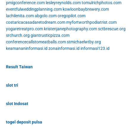
pmigconference.com
lesleyreynolds.com
tomulrichphotos.com
eventfulweddingplanning.com
kowloonbaybrewery.com
lachilenita.com
abgolo.com
oregopilot.com
costaricacasadaretodream.com
myfortworthpodiatrist.com
yogaretreatpro.com
kristenjanephotography.com
sctbrescue.org
srchurch.org
giantrusticpizza.com
conferencecallstomeatballs.com
stmichaelwtby.org
keamananinformasi.id
zonainformasi.id
informasi123.id
Result Taiwan
slot tri
slot Indosat
togel deposit pulsa