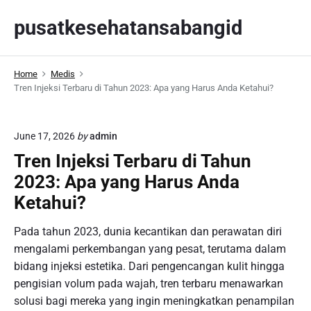
S
pusatkesehatansabangid
k
i
p
Home
Medis
t
Tren Injeksi Terbaru di Tahun 2023: Apa yang Harus Anda Ketahui?
o
c
o
June 17, 2026
by
admin
n
Tren Injeksi Terbaru di Tahun
t
2023: Apa yang Harus Anda
e
n
Ketahui?
t
Pada tahun 2023, dunia kecantikan dan perawatan diri
mengalami perkembangan yang pesat, terutama dalam
bidang injeksi estetika. Dari pengencangan kulit hingga
pengisian volum pada wajah, tren terbaru menawarkan
solusi bagi mereka yang ingin meningkatkan penampilan