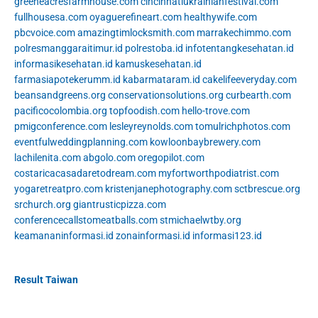
greeneacresfarmhouse.com
cincinnatiukrainianfestival.com
fullhousesa.com
oyaguerefineart.com
healthywife.com
pbcvoice.com
amazingtimlocksmith.com
marrakechimmo.com
polresmanggaraitimur.id
polrestoba.id
infotentangkesehatan.id
informasikesehatan.id
kamuskesehatan.id
farmasiapotekerumm.id
kabarmataram.id
cakelifeeveryday.com
beansandgreens.org
conservationsolutions.org
curbearth.com
pacificocolombia.org
topfoodish.com
hello-trove.com
pmigconference.com
lesleyreynolds.com
tomulrichphotos.com
eventfulweddingplanning.com
kowloonbaybrewery.com
lachilenita.com
abgolo.com
oregopilot.com
costaricacasadaretodream.com
myfortworthpodiatrist.com
yogaretreatpro.com
kristenjanephotography.com
sctbrescue.org
srchurch.org
giantrusticpizza.com
conferencecallstomeatballs.com
stmichaelwtby.org
keamananinformasi.id
zonainformasi.id
informasi123.id
Result Taiwan