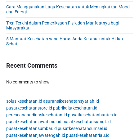
b
Cara Menggunakan Lagu Kesehatan untuk Meningkatkan Mood
a
dan Energi
r
Tren Terkini dalam Pemeriksaan Fisik dan Manfaatnya bagi
Masyarakat
5 Manfaat Kesehatan yang Harus Anda Ketahui untuk Hidup
Sehat
Recent Comments
No comments to show.
solusikesehatan.id
asuransikesehatansyariah.id
pusatkesehatanstore.id
pabrikalatkesehatan.id
perencanaandinaskesehatan.id
pusatkesehatanbanten.id
pusatkesehatanjawatimur.id
pusatkesehatansumut.id
pusatkesehatansumbar.id
pusatkesehatansumsel.id
pusatkesehatanjawatengah.id
pusatkesehatanriau.id