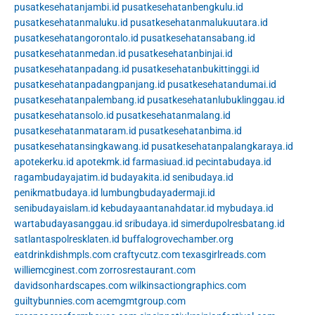
pusatkesehatanjambi.id
pusatkesehatanbengkulu.id
pusatkesehatanmaluku.id
pusatkesehatanmalukuutara.id
pusatkesehatangorontalo.id
pusatkesehatansabang.id
pusatkesehatanmedan.id
pusatkesehatanbinjai.id
pusatkesehatanpadang.id
pusatkesehatanbukittinggi.id
pusatkesehatanpadangpanjang.id
pusatkesehatandumai.id
pusatkesehatanpalembang.id
pusatkesehatanlubuklinggau.id
pusatkesehatansolo.id
pusatkesehatanmalang.id
pusatkesehatanmataram.id
pusatkesehatanbima.id
pusatkesehatansingkawang.id
pusatkesehatanpalangkaraya.id
apotekerku.id
apotekmk.id
farmasiuad.id
pecintabudaya.id
ragambudayajatim.id
budayakita.id
senibudaya.id
penikmatbudaya.id
lumbungbudayadermaji.id
senibudayaislam.id
kebudayaantanahdatar.id
mybudaya.id
wartabudayasanggau.id
sribudaya.id
simerdupolresbatang.id
satlantaspolresklaten.id
buffalogrovechamber.org
eatdrinkdishmpls.com
craftycutz.com
texasgirlreads.com
williemcginest.com
zorrosrestaurant.com
davidsonhardscapes.com
wilkinsactiongraphics.com
guiltybunnies.com
acemgmtgroup.com