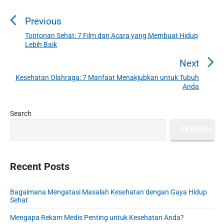
o
Previous
s
t
Tontonan Sehat: 7 Film dan Acara yang Membuat Hidup
P
Lebih Baik
n
r
a
e
Next
v
v
Kesehatan Olahraga: 7 Manfaat Menakjubkan untuk Tubuh
N
i
Anda
i
e
o
g
x
u
P
Search
a
t
r
s
t
p
SEARCH
i
p
o
i
m
o
s
a
o
s
r
Recent Posts
t
n
t
y
:
S
:
Bagaimana Mengatasi Masalah Kesehatan dengan Gaya Hidup
i
Sehat
d
e
Mengapa Rekam Medis Penting untuk Kesehatan Anda?