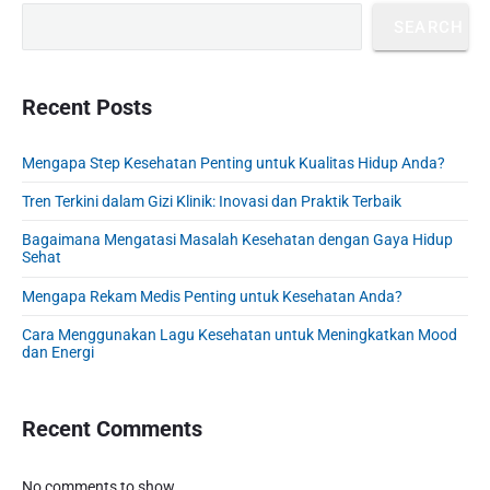
r
s
t
p
SEARCH
i
p
o
i
m
o
s
a
o
s
r
Recent Posts
t
n
t
y
:
S
:
Mengapa Step Kesehatan Penting untuk Kualitas Hidup Anda?
i
d
Tren Terkini dalam Gizi Klinik: Inovasi dan Praktik Terbaik
e
b
Bagaimana Mengatasi Masalah Kesehatan dengan Gaya Hidup
Sehat
a
r
Mengapa Rekam Medis Penting untuk Kesehatan Anda?
Cara Menggunakan Lagu Kesehatan untuk Meningkatkan Mood
dan Energi
Recent Comments
No comments to show.