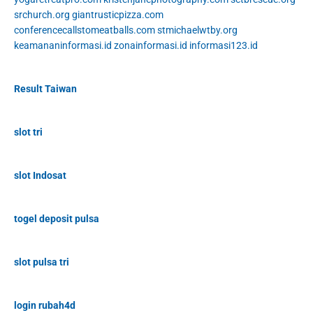
srchurch.org
giantrusticpizza.com
conferencecallstomeatballs.com
stmichaelwtby.org
keamananinformasi.id
zonainformasi.id
informasi123.id
Result Taiwan
slot tri
slot Indosat
togel deposit pulsa
slot pulsa tri
login rubah4d