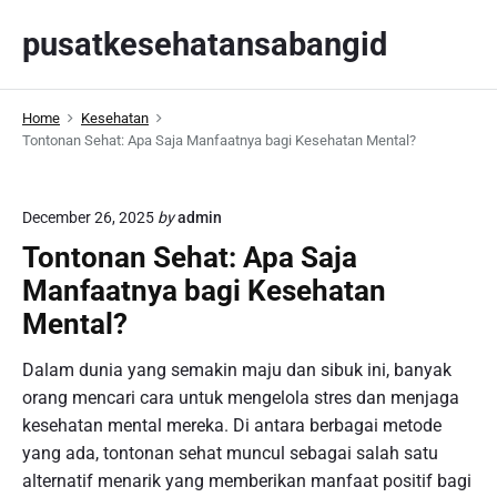
S
pusatkesehatansabangid
k
i
p
Home
Kesehatan
t
Tontonan Sehat: Apa Saja Manfaatnya bagi Kesehatan Mental?
o
c
o
December 26, 2025
by
admin
n
Tontonan Sehat: Apa Saja
t
Manfaatnya bagi Kesehatan
e
n
Mental?
t
Dalam dunia yang semakin maju dan sibuk ini, banyak
orang mencari cara untuk mengelola stres dan menjaga
kesehatan mental mereka. Di antara berbagai metode
yang ada, tontonan sehat muncul sebagai salah satu
alternatif menarik yang memberikan manfaat positif bagi