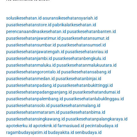
solusikesehatan.id
asuransikesehatansyariah.id
pusatkesehatanstore.id
pabrikalatkesehatan.id
perencanaandinaskesehatan.id
pusatkesehatanbanten.id
pusatkesehatanjawatimur.id
pusatkesehatansumut.id
pusatkesehatansumbar.id
pusatkesehatansumsel.id
pusatkesehatanjawatengah.id
pusatkesehatanriau.id
pusatkesehatanjambi.id
pusatkesehatanbengkulu.id
pusatkesehatanmaluku.id
pusatkesehatanmalukuutara.id
pusatkesehatangorontalo.id
pusatkesehatansabang.id
pusatkesehatanmedan.id
pusatkesehatanbinjai.id
pusatkesehatanpadang.id
pusatkesehatanbukittinggi.id
pusatkesehatanpadangpanjang.id
pusatkesehatandumai.id
pusatkesehatanpalembang.id
pusatkesehatanlubuklinggau.id
pusatkesehatansolo.id
pusatkesehatanmalang.id
pusatkesehatanmataram.id
pusatkesehatanbima.id
pusatkesehatansingkawang.id
pusatkesehatanpalangkaraya.id
apotekerku.id
apotekmk.id
farmasiuad.id
pecintabudaya.id
ragambudayajatim.id
budayakita.id
senibudaya.id