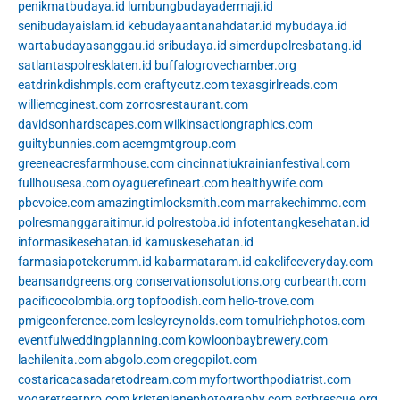
penikmatbudaya.id
lumbungbudayadermaji.id
senibudayaislam.id
kebudayaantanahdatar.id
mybudaya.id
wartabudayasanggau.id
sribudaya.id
simerdupolresbatang.id
satlantaspolresklaten.id
buffalogrovechamber.org
eatdrinkdishmpls.com
craftycutz.com
texasgirlreads.com
williemcginest.com
zorrosrestaurant.com
davidsonhardscapes.com
wilkinsactiongraphics.com
guiltybunnies.com
acemgmtgroup.com
greeneacresfarmhouse.com
cincinnatiukrainianfestival.com
fullhousesa.com
oyaguerefineart.com
healthywife.com
pbcvoice.com
amazingtimlocksmith.com
marrakechimmo.com
polresmanggaraitimur.id
polrestoba.id
infotentangkesehatan.id
informasikesehatan.id
kamuskesehatan.id
farmasiapotekerumm.id
kabarmataram.id
cakelifeeveryday.com
beansandgreens.org
conservationsolutions.org
curbearth.com
pacificocolombia.org
topfoodish.com
hello-trove.com
pmigconference.com
lesleyreynolds.com
tomulrichphotos.com
eventfulweddingplanning.com
kowloonbaybrewery.com
lachilenita.com
abgolo.com
oregopilot.com
costaricacasadaretodream.com
myfortworthpodiatrist.com
yogaretreatpro.com
kristenjanephotography.com
sctbrescue.org