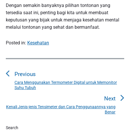
Dengan semakin banyaknya pilihan tontonan yang
tersedia saat ini, penting bagi kita untuk membuat
keputusan yang bijak untuk menjaga kesehatan mental
melalui tontonan yang sehat dan bermanfaat.
Posted in:
Kesehatan
P
o
Previous
s
t
Cara Menggunakan Termometer Digital untuk Memonitor
P
Suhu Tubuh
n
r
a
e
Next
v
v
Kenali Jenis-jenis Tensimeter dan Cara Penggunaannya yang
N
i
Benar
i
e
o
g
x
u
P
Search
a
t