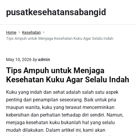
S
pusatkesehatansabangid
k
i
p
Home
Kesehatan
t
Tips Ampuh untuk Menjaga Kesehatan Kuku Agar Selalu Indah
o
c
o
May 10, 2026
by
admin
n
Tips Ampuh untuk Menjaga
t
Kesehatan Kuku Agar Selalu Indah
e
n
Kuku yang indah dan sehat adalah salah satu aspek
t
penting dari penampilan seseorang. Baik untuk pria
maupun wanita, kuku yang terawat mencerminkan
kebersihan dan perhatian terhadap diri sendiri. Namun,
menjaga kesehatan kuku bukanlah hal yang selalu
mudah dilakukan. Dalam artikel ini, kami akan