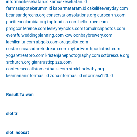
informasikesehatan.id
kamuskesehatan.id
farmasiapotekerumm.id
kabarmataram.id
cakelifeeveryday.com
beansandgreens.org
conservationsolutions.org
curbearth.com
pacificocolombia.org
topfoodish.com
hello-trove.com
pmigconference.com
lesleyreynolds.com
tomulrichphotos.com
eventfulweddingplanning.com
kowloonbaybrewery.com
lachilenita.com
abgolo.com
oregopilot.com
costaricacasadaretodream.com
myfortworthpodiatrist.com
yogaretreatpro.com
kristenjanephotography.com
sctbrescue.org
srchurch.org
giantrusticpizza.com
conferencecallstomeatballs.com
stmichaelwtby.org
keamananinformasi.id
zonainformasi.id
informasi123.id
Result Taiwan
slot tri
slot Indosat