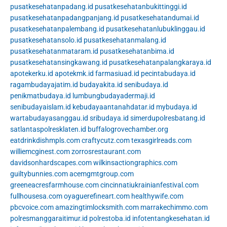
pusatkesehatanpadang.id
pusatkesehatanbukittinggi.id
pusatkesehatanpadangpanjang.id
pusatkesehatandumai.id
pusatkesehatanpalembang.id
pusatkesehatanlubuklinggau.id
pusatkesehatansolo.id
pusatkesehatanmalang.id
pusatkesehatanmataram.id
pusatkesehatanbima.id
pusatkesehatansingkawang.id
pusatkesehatanpalangkaraya.id
apotekerku.id
apotekmk.id
farmasiuad.id
pecintabudaya.id
ragambudayajatim.id
budayakita.id
senibudaya.id
penikmatbudaya.id
lumbungbudayadermaji.id
senibudayaislam.id
kebudayaantanahdatar.id
mybudaya.id
wartabudayasanggau.id
sribudaya.id
simerdupolresbatang.id
satlantaspolresklaten.id
buffalogrovechamber.org
eatdrinkdishmpls.com
craftycutz.com
texasgirlreads.com
williemcginest.com
zorrosrestaurant.com
davidsonhardscapes.com
wilkinsactiongraphics.com
guiltybunnies.com
acemgmtgroup.com
greeneacresfarmhouse.com
cincinnatiukrainianfestival.com
fullhousesa.com
oyaguerefineart.com
healthywife.com
pbcvoice.com
amazingtimlocksmith.com
marrakechimmo.com
polresmanggaraitimur.id
polrestoba.id
infotentangkesehatan.id