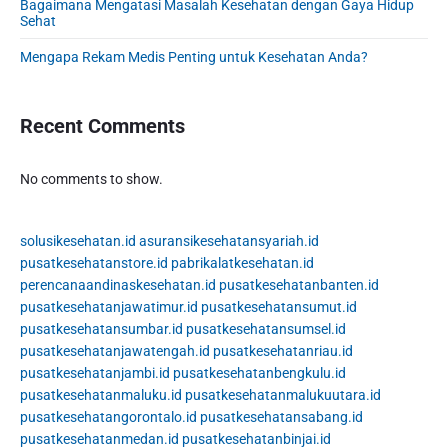
Bagaimana Mengatasi Masalah Kesehatan dengan Gaya Hidup
r
Sehat
Mengapa Rekam Medis Penting untuk Kesehatan Anda?
Recent Comments
No comments to show.
solusikesehatan.id
asuransikesehatansyariah.id
pusatkesehatanstore.id
pabrikalatkesehatan.id
perencanaandinaskesehatan.id
pusatkesehatanbanten.id
pusatkesehatanjawatimur.id
pusatkesehatansumut.id
pusatkesehatansumbar.id
pusatkesehatansumsel.id
pusatkesehatanjawatengah.id
pusatkesehatanriau.id
pusatkesehatanjambi.id
pusatkesehatanbengkulu.id
pusatkesehatanmaluku.id
pusatkesehatanmalukuutara.id
pusatkesehatangorontalo.id
pusatkesehatansabang.id
pusatkesehatanmedan.id
pusatkesehatanbinjai.id