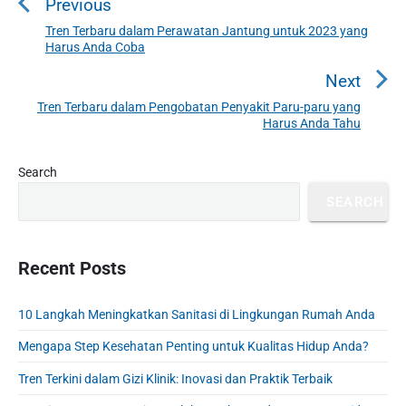
Previous
s
t
Tren Terbaru dalam Perawatan Jantung untuk 2023 yang
P
Harus Anda Coba
n
r
a
e
Next
v
v
Tren Terbaru dalam Pengobatan Penyakit Paru-paru yang
N
i
Harus Anda Tahu
i
e
o
g
x
u
P
Search
a
t
r
s
t
p
SEARCH
i
p
o
i
m
o
s
a
o
s
r
Recent Posts
t
n
t
y
:
S
:
10 Langkah Meningkatkan Sanitasi di Lingkungan Rumah Anda
i
d
Mengapa Step Kesehatan Penting untuk Kualitas Hidup Anda?
e
b
Tren Terkini dalam Gizi Klinik: Inovasi dan Praktik Terbaik
a