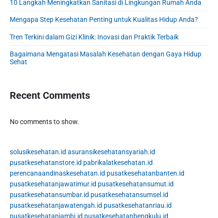
d
10 Langkah Meningkatkan Sanitasi di Lingkungan Rumah Anda
e
b
Mengapa Step Kesehatan Penting untuk Kualitas Hidup Anda?
a
Tren Terkini dalam Gizi Klinik: Inovasi dan Praktik Terbaik
r
Bagaimana Mengatasi Masalah Kesehatan dengan Gaya Hidup
Sehat
Recent Comments
No comments to show.
solusikesehatan.id
asuransikesehatansyariah.id
pusatkesehatanstore.id
pabrikalatkesehatan.id
perencanaandinaskesehatan.id
pusatkesehatanbanten.id
pusatkesehatanjawatimur.id
pusatkesehatansumut.id
pusatkesehatansumbar.id
pusatkesehatansumsel.id
pusatkesehatanjawatengah.id
pusatkesehatanriau.id
pusatkesehatanjambi.id
pusatkesehatanbengkulu.id