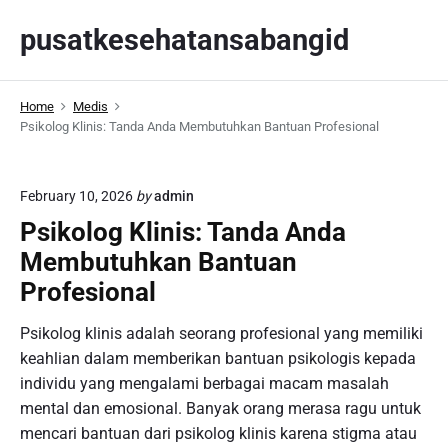
S
pusatkesehatansabangid
k
i
p
Home
Medis
t
Psikolog Klinis: Tanda Anda Membutuhkan Bantuan Profesional
o
c
o
February 10, 2026
by
admin
n
Psikolog Klinis: Tanda Anda
t
Membutuhkan Bantuan
e
n
Profesional
t
Psikolog klinis adalah seorang profesional yang memiliki
keahlian dalam memberikan bantuan psikologis kepada
individu yang mengalami berbagai macam masalah
mental dan emosional. Banyak orang merasa ragu untuk
mencari bantuan dari psikolog klinis karena stigma atau