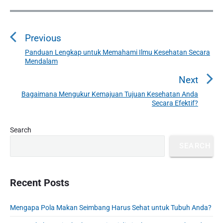
P
o
Previous
s
t
Panduan Lengkap untuk Memahami Ilmu Kesehatan Secara
P
Mendalam
n
r
a
e
Next
v
v
Bagaimana Mengukur Kemajuan Tujuan Kesehatan Anda
N
i
Secara Efektif?
i
e
o
g
x
u
P
Search
a
t
r
s
t
p
SEARCH
i
p
o
i
m
o
s
a
o
s
r
Recent Posts
t
n
t
y
:
S
:
Mengapa Pola Makan Seimbang Harus Sehat untuk Tubuh Anda?
i