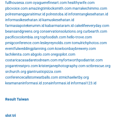
fullhousesa.com
oyaguerefineart.com
healthywife.com
pbcvoice.com
amazingtimlocksmith.com
marrakechimmo.com
polresmanggaraitimur.id
polrestoba.id
infotentangkesehatan.id
informasikesehatan.id
kamuskesehatan.id
farmasiapotekerumm.id
kabarmataram.id
cakelifeeveryday.com
beansandgreens.org
conservationsolutions.org
curbearth.com
pacificocolombia.org
topfoodish.com
hello-trove.com
pmigconference.com
lesleyreynolds.com
tomulrichphotos.com
eventfulweddingplanning.com
kowloonbaybrewery.com
lachilenita.com
abgolo.com
oregopilot.com
costaricacasadaretodream.com
myfortworthpodiatrist.com
yogaretreatpro.com
kristenjanephotography.com
sctbrescue.org
srchurch.org
giantrusticpizza.com
conferencecallstomeatballs.com
stmichaelwtby.org
keamananinformasi.id
zonainformasi.id
informasi123.id
Result Taiwan
slot tri