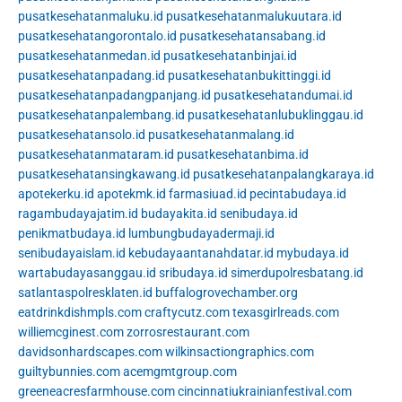
pusatkesehatanmaluku.id
pusatkesehatanmalukuutara.id
pusatkesehatangorontalo.id
pusatkesehatansabang.id
pusatkesehatanmedan.id
pusatkesehatanbinjai.id
pusatkesehatanpadang.id
pusatkesehatanbukittinggi.id
pusatkesehatanpadangpanjang.id
pusatkesehatandumai.id
pusatkesehatanpalembang.id
pusatkesehatanlubuklinggau.id
pusatkesehatansolo.id
pusatkesehatanmalang.id
pusatkesehatanmataram.id
pusatkesehatanbima.id
pusatkesehatansingkawang.id
pusatkesehatanpalangkaraya.id
apotekerku.id
apotekmk.id
farmasiuad.id
pecintabudaya.id
ragambudayajatim.id
budayakita.id
senibudaya.id
penikmatbudaya.id
lumbungbudayadermaji.id
senibudayaislam.id
kebudayaantanahdatar.id
mybudaya.id
wartabudayasanggau.id
sribudaya.id
simerdupolresbatang.id
satlantaspolresklaten.id
buffalogrovechamber.org
eatdrinkdishmpls.com
craftycutz.com
texasgirlreads.com
williemcginest.com
zorrosrestaurant.com
davidsonhardscapes.com
wilkinsactiongraphics.com
guiltybunnies.com
acemgmtgroup.com
greeneacresfarmhouse.com
cincinnatiukrainianfestival.com