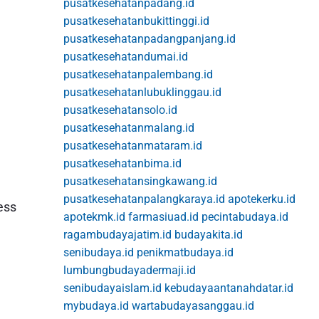
pusatkesehatanpadang.id
pusatkesehatanbukittinggi.id
pusatkesehatanpadangpanjang.id
pusatkesehatandumai.id
pusatkesehatanpalembang.id
pusatkesehatanlubuklinggau.id
pusatkesehatansolo.id
pusatkesehatanmalang.id
pusatkesehatanmataram.id
pusatkesehatanbima.id
pusatkesehatansingkawang.id
pusatkesehatanpalangkaraya.id
apotekerku.id
ess
apotekmk.id
farmasiuad.id
pecintabudaya.id
ragambudayajatim.id
budayakita.id
senibudaya.id
penikmatbudaya.id
lumbungbudayadermaji.id
senibudayaislam.id
kebudayaantanahdatar.id
mybudaya.id
wartabudayasanggau.id