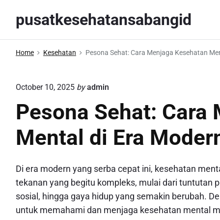
S
pusatkesehatansabangid
k
i
p
Home
Kesehatan
Pesona Sehat: Cara Menjaga Kesehatan Men
t
o
October 10, 2025
by
admin
c
o
Pesona Sehat: Cara
n
Mental di Era Moder
t
e
n
Di era modern yang serba cepat ini, kesehatan menta
t
tekanan yang begitu kompleks, mulai dari tuntutan p
sosial, hingga gaya hidup yang semakin berubah. De
untuk memahami dan menjaga kesehatan mental mer