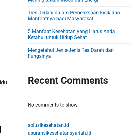
d
e
Tren Terkini dalam Pemeriksaan Fisik dan
b
Manfaatnya bagi Masyarakat
a
5 Manfaat Kesehatan yang Harus Anda
r
Ketahui untuk Hidup Sehat
Mengetahui Jenis-Jenis Tes Darah dan
Fungsinya
Recent Comments
idu
No comments to show.
g
solusikesehatan.id
asuransikesehatansyariah.id