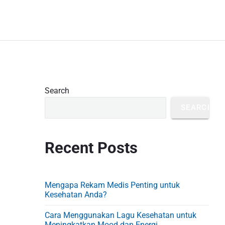
P
Search
r
SEARCH
i
m
Recent Posts
a
r
y
Mengapa Rekam Medis Penting untuk
S
Kesehatan Anda?
i
Cara Menggunakan Lagu Kesehatan untuk
Meningkatkan Mood dan Energi