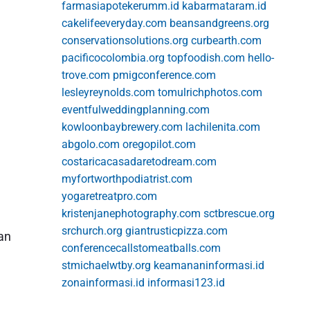
farmasiapotekerumm.id
kabarmataram.id
cakelifeeveryday.com
beansandgreens.org
conservationsolutions.org
curbearth.com
pacificocolombia.org
topfoodish.com
hello-
trove.com
pmigconference.com
lesleyreynolds.com
tomulrichphotos.com
eventfulweddingplanning.com
kowloonbaybrewery.com
lachilenita.com
abgolo.com
oregopilot.com
costaricacasadaretodream.com
myfortworthpodiatrist.com
yogaretreatpro.com
kristenjanephotography.com
sctbrescue.org
srchurch.org
giantrusticpizza.com
kan
conferencecallstomeatballs.com
stmichaelwtby.org
keamananinformasi.id
zonainformasi.id
informasi123.id