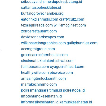
sribudaya.id
simerdupolresbatang.id
satlantaspolresklaten.id
buffalogrovechamber.org
eatdrinkdishmpls.com
craftycutz.com
texasgirlreads.com
williemcginest.com
zorrosrestaurant.com
davidsonhardscapes.com
wilkinsactiongraphics.com
guiltybunnies.com
acemgmtgroup.com
i
greeneacresfarmhouse.com
cincinnatiukrainianfestival.com
fullhousesa.com
oyaguerefineart.com
healthywife.com
pbcvoice.com
amazingtimlocksmith.com
marrakechimmo.com
polresmanggaraitimur.id
polrestoba.id
infotentangkesehatan.id
informasikesehatan.id
kamuskesehatan.id