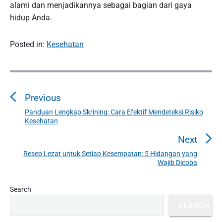
alami dan menjadikannya sebagai bagian dari gaya
hidup Anda.
Posted in:
Kesehatan
P
o
Previous
s
t
Panduan Lengkap Skrining: Cara Efektif Mendeteksi Risiko
P
Kesehatan
n
r
a
e
Next
v
v
Resep Lezat untuk Setiap Kesempatan: 5 Hidangan yang
N
i
Wajib Dicoba
i
e
o
g
x
u
P
Search
a
t
r
s
t
p
SEARCH
i
p
o
i
m