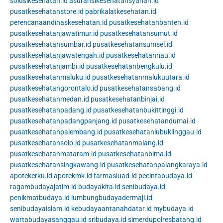
solusikesehatan.id
asuransikesehatansyariah.id
pusatkesehatanstore.id
pabrikalatkesehatan.id
perencanaandinaskesehatan.id
pusatkesehatanbanten.id
pusatkesehatanjawatimur.id
pusatkesehatansumut.id
pusatkesehatansumbar.id
pusatkesehatansumsel.id
pusatkesehatanjawatengah.id
pusatkesehatanriau.id
pusatkesehatanjambi.id
pusatkesehatanbengkulu.id
pusatkesehatanmaluku.id
pusatkesehatanmalukuutara.id
pusatkesehatangorontalo.id
pusatkesehatansabang.id
pusatkesehatanmedan.id
pusatkesehatanbinjai.id
pusatkesehatanpadang.id
pusatkesehatanbukittinggi.id
pusatkesehatanpadangpanjang.id
pusatkesehatandumai.id
pusatkesehatanpalembang.id
pusatkesehatanlubuklinggau.id
pusatkesehatansolo.id
pusatkesehatanmalang.id
pusatkesehatanmataram.id
pusatkesehatanbima.id
pusatkesehatansingkawang.id
pusatkesehatanpalangkaraya.id
apotekerku.id
apotekmk.id
farmasiuad.id
pecintabudaya.id
ragambudayajatim.id
budayakita.id
senibudaya.id
penikmatbudaya.id
lumbungbudayadermaji.id
senibudayaislam.id
kebudayaantanahdatar.id
mybudaya.id
wartabudayasanggau.id
sribudaya.id
simerdupolresbatang.id