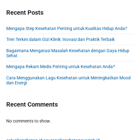
o
s
a
o
s
r
Recent Posts
t
n
t
y
:
S
:
Mengapa Step Kesehatan Penting untuk Kualitas Hidup Anda?
i
d
Tren Terkini dalam Gizi Klinik: Inovasi dan Praktik Terbaik
e
b
Bagaimana Mengatasi Masalah Kesehatan dengan Gaya Hidup
Sehat
a
r
Mengapa Rekam Medis Penting untuk Kesehatan Anda?
Cara Menggunakan Lagu Kesehatan untuk Meningkatkan Mood
dan Energi
Recent Comments
No comments to show.