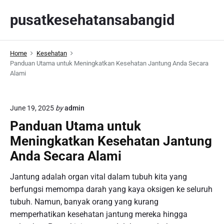
S
pusatkesehatansabangid
k
i
p
Home
Kesehatan
t
Panduan Utama untuk Meningkatkan Kesehatan Jantung Anda Secara
o
Alami
c
o
n
June 19, 2025
by
admin
t
Panduan Utama untuk
e
Meningkatkan Kesehatan Jantung
n
Anda Secara Alami
t
Jantung adalah organ vital dalam tubuh kita yang
berfungsi memompa darah yang kaya oksigen ke seluruh
tubuh. Namun, banyak orang yang kurang
memperhatikan kesehatan jantung mereka hingga