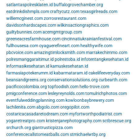
satlantaspolresklaten.id
buffalogrovechamber.org
eatdrinkdishmpls.com
craftycutz.com
texasgirlreads.com
williemcginest.com
zorrosrestaurant.com
davidsonhardscapes.com
wilkinsactiongraphics.com
guiltybunnies.com
acemgmtgroup.com
greeneacresfarmhouse.com
cincinnatiukrainianfestival.com
fullhousesa.com
oyaguerefineart.com
healthywife.com
pbcvoice.com
amazingtimlocksmith.com
marrakechimmo.com
polresmanggaraitimur.id
polrestoba.id
infotentangkesehatan.id
informasikesehatan.id
kamuskesehatan.id
farmasiapotekerumm.id
kabarmataram.id
cakelifeeveryday.com
beansandgreens.org
conservationsolutions.org
curbearth.com
pacificocolombia.org
topfoodish.com
hello-trove.com
pmigconference.com
lesleyreynolds.com
tomulrichphotos.com
eventfulweddingplanning.com
kowloonbaybrewery.com
lachilenita.com
abgolo.com
oregopilot.com
costaricacasadaretodream.com
myfortworthpodiatrist.com
yogaretreatpro.com
kristenjanephotography.com
sctbrescue.org
srchurch.org
giantrusticpizza.com
conferencecallstomeatballs.com
stmichaelwtby.org