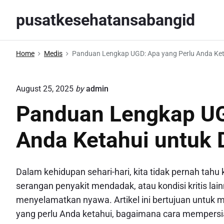
S
pusatkesehatansabangid
k
i
p
Home
Medis
Panduan Lengkap UGD: Apa yang Perlu Anda Ket
t
o
August 25, 2025
by
admin
c
o
Panduan Lengkap UG
n
Anda Ketahui untuk 
t
e
n
Dalam kehidupan sehari-hari, kita tidak pernah tahu k
t
serangan penyakit mendadak, atau kondisi kritis la
menyelamatkan nyawa. Artikel ini bertujuan untu
yang perlu Anda ketahui, bagaimana cara mempersia