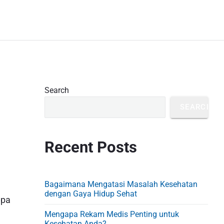
P
Search
r
SEARCH
i
m
Recent Posts
a
r
y
Bagaimana Mengatasi Masalah Kesehatan
S
dengan Gaya Hidup Sehat
apa
i
Mengapa Rekam Medis Penting untuk
Kesehatan Anda?