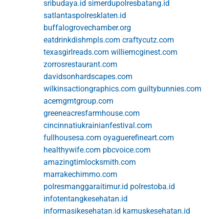
sribudaya.id
simerdupolresbatang.id
satlantaspolresklaten.id
buffalogrovechamber.org
eatdrinkdishmpls.com
craftycutz.com
texasgirlreads.com
williemcginest.com
zorrosrestaurant.com
davidsonhardscapes.com
wilkinsactiongraphics.com
guiltybunnies.com
acemgmtgroup.com
greeneacresfarmhouse.com
cincinnatiukrainianfestival.com
fullhousesa.com
oyaguerefineart.com
healthywife.com
pbcvoice.com
amazingtimlocksmith.com
marrakechimmo.com
polresmanggaraitimur.id
polrestoba.id
infotentangkesehatan.id
informasikesehatan.id
kamuskesehatan.id