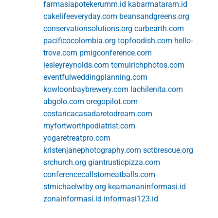
farmasiapotekerumm.id
kabarmataram.id
cakelifeeveryday.com
beansandgreens.org
conservationsolutions.org
curbearth.com
pacificocolombia.org
topfoodish.com
hello-
trove.com
pmigconference.com
lesleyreynolds.com
tomulrichphotos.com
eventfulweddingplanning.com
kowloonbaybrewery.com
lachilenita.com
abgolo.com
oregopilot.com
costaricacasadaretodream.com
myfortworthpodiatrist.com
yogaretreatpro.com
kristenjanephotography.com
sctbrescue.org
srchurch.org
giantrusticpizza.com
conferencecallstomeatballs.com
stmichaelwtby.org
keamananinformasi.id
zonainformasi.id
informasi123.id