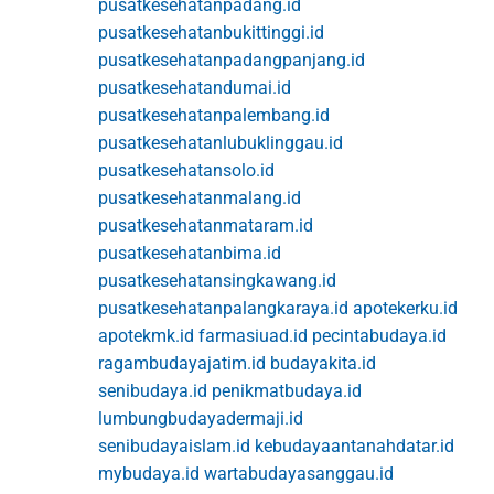
pusatkesehatanpadang.id
pusatkesehatanbukittinggi.id
pusatkesehatanpadangpanjang.id
pusatkesehatandumai.id
pusatkesehatanpalembang.id
pusatkesehatanlubuklinggau.id
pusatkesehatansolo.id
pusatkesehatanmalang.id
pusatkesehatanmataram.id
pusatkesehatanbima.id
pusatkesehatansingkawang.id
pusatkesehatanpalangkaraya.id
apotekerku.id
apotekmk.id
farmasiuad.id
pecintabudaya.id
ragambudayajatim.id
budayakita.id
senibudaya.id
penikmatbudaya.id
lumbungbudayadermaji.id
senibudayaislam.id
kebudayaantanahdatar.id
mybudaya.id
wartabudayasanggau.id