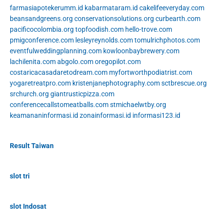
farmasiapotekerumm.id
kabarmataram.id
cakelifeeveryday.com
beansandgreens.org
conservationsolutions.org
curbearth.com
pacificocolombia.org
topfoodish.com
hello-trove.com
pmigconference.com
lesleyreynolds.com
tomulrichphotos.com
eventfulweddingplanning.com
kowloonbaybrewery.com
lachilenita.com
abgolo.com
oregopilot.com
costaricacasadaretodream.com
myfortworthpodiatrist.com
yogaretreatpro.com
kristenjanephotography.com
sctbrescue.org
srchurch.org
giantrusticpizza.com
conferencecallstomeatballs.com
stmichaelwtby.org
keamananinformasi.id
zonainformasi.id
informasi123.id
Result Taiwan
slot tri
slot Indosat