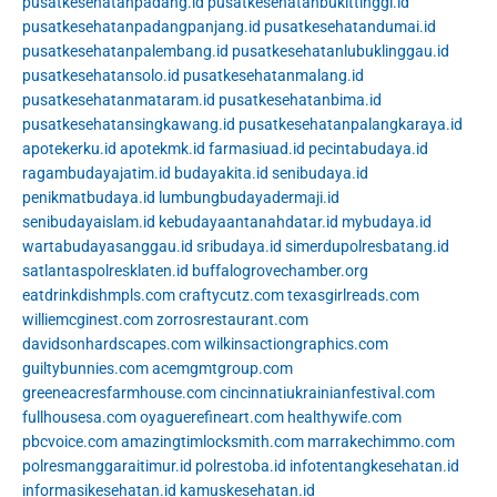
pusatkesehatanpadang.id
pusatkesehatanbukittinggi.id
pusatkesehatanpadangpanjang.id
pusatkesehatandumai.id
pusatkesehatanpalembang.id
pusatkesehatanlubuklinggau.id
pusatkesehatansolo.id
pusatkesehatanmalang.id
pusatkesehatanmataram.id
pusatkesehatanbima.id
pusatkesehatansingkawang.id
pusatkesehatanpalangkaraya.id
apotekerku.id
apotekmk.id
farmasiuad.id
pecintabudaya.id
ragambudayajatim.id
budayakita.id
senibudaya.id
penikmatbudaya.id
lumbungbudayadermaji.id
senibudayaislam.id
kebudayaantanahdatar.id
mybudaya.id
wartabudayasanggau.id
sribudaya.id
simerdupolresbatang.id
satlantaspolresklaten.id
buffalogrovechamber.org
eatdrinkdishmpls.com
craftycutz.com
texasgirlreads.com
williemcginest.com
zorrosrestaurant.com
davidsonhardscapes.com
wilkinsactiongraphics.com
guiltybunnies.com
acemgmtgroup.com
greeneacresfarmhouse.com
cincinnatiukrainianfestival.com
fullhousesa.com
oyaguerefineart.com
healthywife.com
pbcvoice.com
amazingtimlocksmith.com
marrakechimmo.com
polresmanggaraitimur.id
polrestoba.id
infotentangkesehatan.id
informasikesehatan.id
kamuskesehatan.id