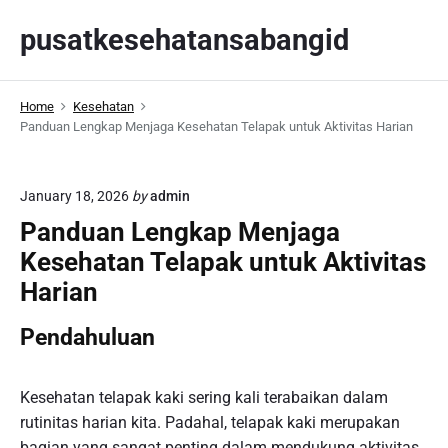
S
pusatkesehatansabangid
k
i
p
Home
Kesehatan
t
Panduan Lengkap Menjaga Kesehatan Telapak untuk Aktivitas Harian
o
c
o
January 18, 2026
by
admin
n
Panduan Lengkap Menjaga
t
Kesehatan Telapak untuk Aktivitas
e
n
Harian
t
Pendahuluan
Kesehatan telapak kaki sering kali terabaikan dalam
rutinitas harian kita. Padahal, telapak kaki merupakan
bagian yang sangat penting dalam mendukung aktivitas