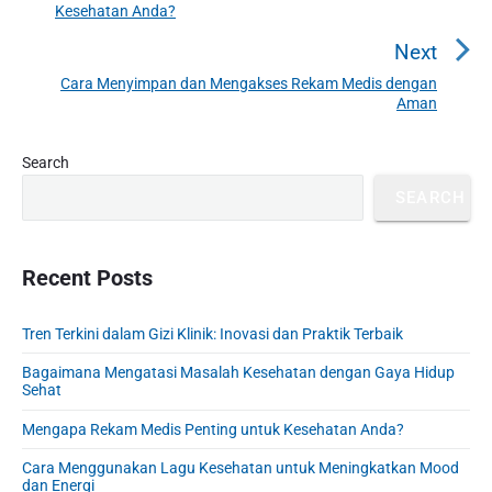
Kesehatan Anda?
n
r
a
e
Next
v
v
Cara Menyimpan dan Mengakses Rekam Medis dengan
N
i
Aman
i
e
o
g
x
u
P
Search
a
t
r
s
t
p
SEARCH
i
p
o
i
m
o
s
a
o
s
r
Recent Posts
t
n
t
y
:
S
:
Tren Terkini dalam Gizi Klinik: Inovasi dan Praktik Terbaik
i
d
Bagaimana Mengatasi Masalah Kesehatan dengan Gaya Hidup
e
Sehat
b
Mengapa Rekam Medis Penting untuk Kesehatan Anda?
a
r
Cara Menggunakan Lagu Kesehatan untuk Meningkatkan Mood
dan Energi