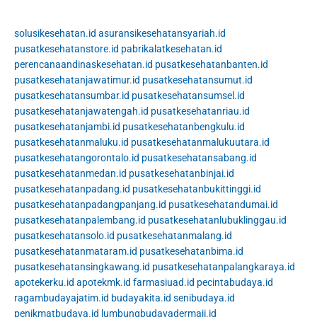
solusikesehatan.id
asuransikesehatansyariah.id
pusatkesehatanstore.id
pabrikalatkesehatan.id
perencanaandinaskesehatan.id
pusatkesehatanbanten.id
pusatkesehatanjawatimur.id
pusatkesehatansumut.id
pusatkesehatansumbar.id
pusatkesehatansumsel.id
pusatkesehatanjawatengah.id
pusatkesehatanriau.id
pusatkesehatanjambi.id
pusatkesehatanbengkulu.id
pusatkesehatanmaluku.id
pusatkesehatanmalukuutara.id
pusatkesehatangorontalo.id
pusatkesehatansabang.id
pusatkesehatanmedan.id
pusatkesehatanbinjai.id
pusatkesehatanpadang.id
pusatkesehatanbukittinggi.id
pusatkesehatanpadangpanjang.id
pusatkesehatandumai.id
pusatkesehatanpalembang.id
pusatkesehatanlubuklinggau.id
pusatkesehatansolo.id
pusatkesehatanmalang.id
pusatkesehatanmataram.id
pusatkesehatanbima.id
pusatkesehatansingkawang.id
pusatkesehatanpalangkaraya.id
apotekerku.id
apotekmk.id
farmasiuad.id
pecintabudaya.id
ragambudayajatim.id
budayakita.id
senibudaya.id
penikmatbudaya.id
lumbungbudayadermaji.id