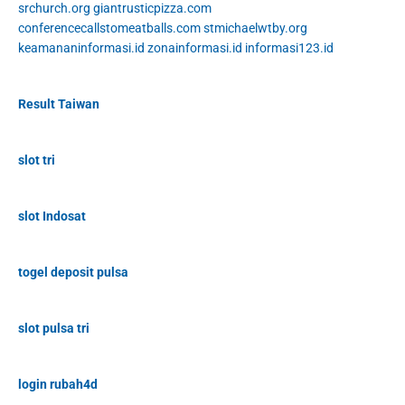
srchurch.org
giantrusticpizza.com
conferencecallstomeatballs.com
stmichaelwtby.org
keamananinformasi.id
zonainformasi.id
informasi123.id
Result Taiwan
slot tri
slot Indosat
togel deposit pulsa
slot pulsa tri
login rubah4d