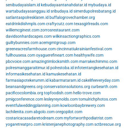
senibudayaislam.id
kebudayaantanahdatar.id
mybudaya.id
wartabudayasanggau.id
sribudaya.id
simerdupolresbatang.id
satlantaspolresklaten.id
buffalogrovechamber.org
eatdrinkdishmpls.com
craftycutz.com
texasgirlreads.com
williemcginest.com
zorrosrestaurant.com
davidsonhardscapes.com
wilkinsactiongraphics.com
guiltybunnies.com
acemgmtgroup.com
greeneacresfarmhouse.com
cincinnatiukrainianfestival.com
fullhousesa.com
oyaguerefineart.com
healthywife.com
pbcvoice.com
amazingtimlocksmith.com
marrakechimmo.com
polresmanggaraitimur.id
polrestoba.id
infotentangkesehatan.id
informasikesehatan.id
kamuskesehatan.id
farmasiapotekerumm.id
kabarmataram.id
cakelifeeveryday.com
beansandgreens.org
conservationsolutions.org
curbearth.com
pacificocolombia.org
topfoodish.com
hello-trove.com
pmigconference.com
lesleyreynolds.com
tomulrichphotos.com
eventfulweddingplanning.com
kowloonbaybrewery.com
lachilenita.com
abgolo.com
oregopilot.com
costaricacasadaretodream.com
myfortworthpodiatrist.com
yogaretreatpro.com
kristenjanephotography.com
sctbrescue.org