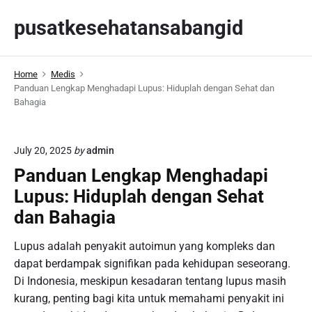
S
pusatkesehatansabangid
k
i
p
Home
Medis
t
Panduan Lengkap Menghadapi Lupus: Hiduplah dengan Sehat dan
o
Bahagia
c
o
n
July 20, 2025
by
admin
t
Panduan Lengkap Menghadapi
e
Lupus: Hiduplah dengan Sehat
n
dan Bahagia
t
Lupus adalah penyakit autoimun yang kompleks dan
dapat berdampak signifikan pada kehidupan seseorang.
Di Indonesia, meskipun kesadaran tentang lupus masih
kurang, penting bagi kita untuk memahami penyakit ini