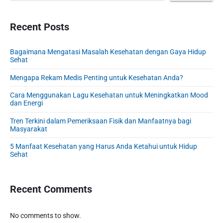
o
i
m
o
s
a
o
s
r
Recent Posts
t
n
t
y
:
S
:
Bagaimana Mengatasi Masalah Kesehatan dengan Gaya Hidup
i
Sehat
d
e
Mengapa Rekam Medis Penting untuk Kesehatan Anda?
b
Cara Menggunakan Lagu Kesehatan untuk Meningkatkan Mood
a
dan Energi
r
Tren Terkini dalam Pemeriksaan Fisik dan Manfaatnya bagi
Masyarakat
5 Manfaat Kesehatan yang Harus Anda Ketahui untuk Hidup
Sehat
Recent Comments
No comments to show.