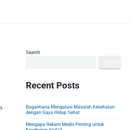
P
Search
r
SEARCH
i
m
Recent Posts
a
r
y
Bagaimana Mengatasi Masalah Kesehatan
n
S
dengan Gaya Hidup Sehat
i
Mengapa Rekam Medis Penting untuk
Kesehatan Anda?