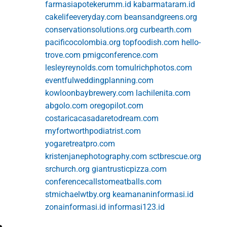
farmasiapotekerumm.id
kabarmataram.id
cakelifeeveryday.com
beansandgreens.org
conservationsolutions.org
curbearth.com
pacificocolombia.org
topfoodish.com
hello-
trove.com
pmigconference.com
lesleyreynolds.com
tomulrichphotos.com
eventfulweddingplanning.com
kowloonbaybrewery.com
lachilenita.com
abgolo.com
oregopilot.com
costaricacasadaretodream.com
myfortworthpodiatrist.com
yogaretreatpro.com
kristenjanephotography.com
sctbrescue.org
srchurch.org
giantrusticpizza.com
conferencecallstomeatballs.com
stmichaelwtby.org
keamananinformasi.id
zonainformasi.id
informasi123.id