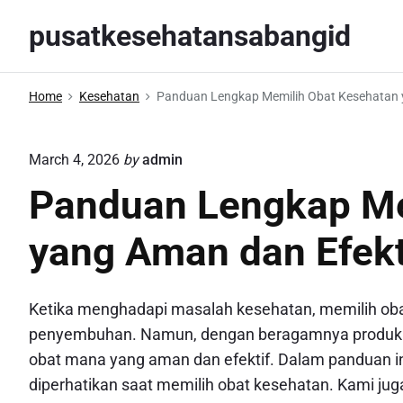
S
pusatkesehatansabangid
k
i
p
Home
Kesehatan
Panduan Lengkap Memilih Obat Kesehatan 
t
o
March 4, 2026
by
admin
c
o
Panduan Lengkap Me
n
yang Aman dan Efekt
t
e
n
Ketika menghadapi masalah kesehatan, memilih oba
t
penyembuhan. Namun, dengan beragamnya produk ya
obat mana yang aman dan efektif. Dalam panduan in
diperhatikan saat memilih obat kesehatan. Kami 