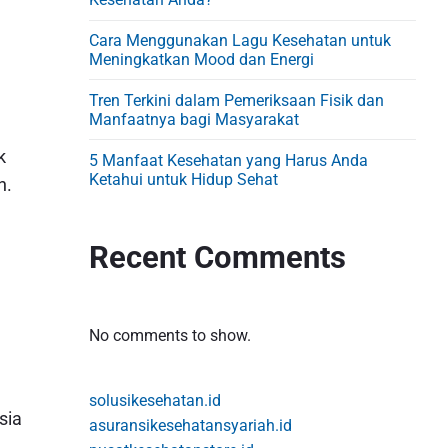
d
e
Cara Menggunakan Lagu Kesehatan untuk
b
Meningkatkan Mood dan Energi
a
Tren Terkini dalam Pemeriksaan Fisik dan
r
Manfaatnya bagi Masyarakat
k
5 Manfaat Kesehatan yang Harus Anda
Ketahui untuk Hidup Sehat
n.
Recent Comments
No comments to show.
solusikesehatan.id
sia
asuransikesehatansyariah.id