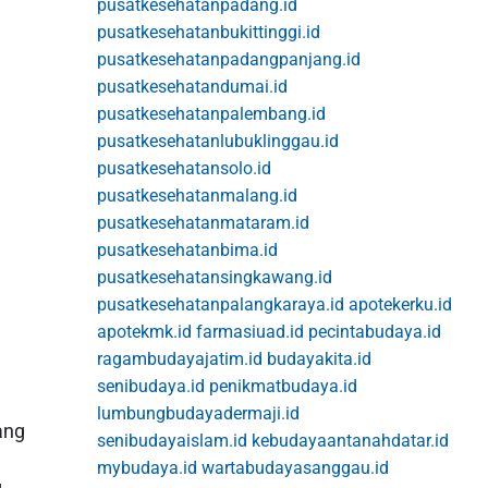
pusatkesehatanpadang.id
pusatkesehatanbukittinggi.id
pusatkesehatanpadangpanjang.id
pusatkesehatandumai.id
pusatkesehatanpalembang.id
pusatkesehatanlubuklinggau.id
pusatkesehatansolo.id
pusatkesehatanmalang.id
pusatkesehatanmataram.id
pusatkesehatanbima.id
pusatkesehatansingkawang.id
pusatkesehatanpalangkaraya.id
apotekerku.id
apotekmk.id
farmasiuad.id
pecintabudaya.id
ragambudayajatim.id
budayakita.id
senibudaya.id
penikmatbudaya.id
lumbungbudayadermaji.id
ang
senibudayaislam.id
kebudayaantanahdatar.id
mybudaya.id
wartabudayasanggau.id