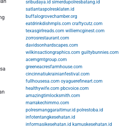
dan
sribudaya.id
simerdupolresbatang.id
satlantaspolresklaten.id
buffalogrovechamber.org
ng
eatdrinkdishmpls.com
craftycutz.com
texasgirlreads.com
williemcginest.com
zorrosrestaurant.com
davidsonhardscapes.com
wilkinsactiongraphics.com
guiltybunnies.com
acemgmtgroup.com
greeneacresfarmhouse.com
isa
cincinnatiukrainianfestival.com
fullhousesa.com
oyaguerefineart.com
healthywife.com
pbcvoice.com
an
amazingtimlocksmith.com
marrakechimmo.com
polresmanggaraitimur.id
polrestoba.id
infotentangkesehatan.id
informasikesehatan.id
kamuskesehatan.id