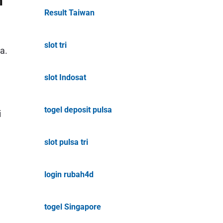
n
Result Taiwan
n
slot tri
a.
slot Indosat
togel deposit pulsa
i
slot pulsa tri
login rubah4d
togel Singapore