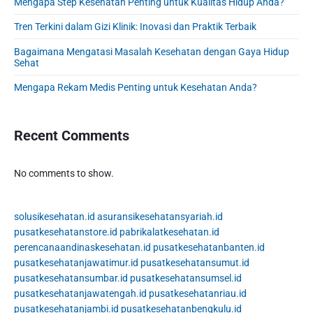
Mengapa Step Kesehatan Penting untuk Kualitas Hidup Anda?
e
b
Tren Terkini dalam Gizi Klinik: Inovasi dan Praktik Terbaik
a
Bagaimana Mengatasi Masalah Kesehatan dengan Gaya Hidup
r
Sehat
Mengapa Rekam Medis Penting untuk Kesehatan Anda?
Recent Comments
No comments to show.
solusikesehatan.id
asuransikesehatansyariah.id
pusatkesehatanstore.id
pabrikalatkesehatan.id
perencanaandinaskesehatan.id
pusatkesehatanbanten.id
pusatkesehatanjawatimur.id
pusatkesehatansumut.id
pusatkesehatansumbar.id
pusatkesehatansumsel.id
pusatkesehatanjawatengah.id
pusatkesehatanriau.id
pusatkesehatanjambi.id
pusatkesehatanbengkulu.id