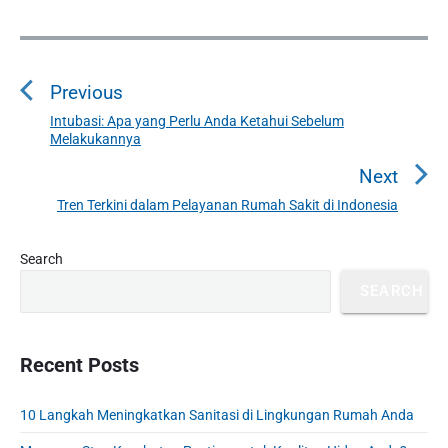
P
o
Previous
s
t
Intubasi: Apa yang Perlu Anda Ketahui Sebelum
P
Melakukannya
n
r
a
e
Next
v
v
Tren Terkini dalam Pelayanan Rumah Sakit di Indonesia
N
i
i
e
o
g
P
x
Search
u
r
a
t
SEARCH
i
s
t
p
m
p
o
i
a
o
s
o
r
Recent Posts
s
y
t
n
t
S
:
10 Langkah Meningkatkan Sanitasi di Lingkungan Rumah Anda
:
i
d