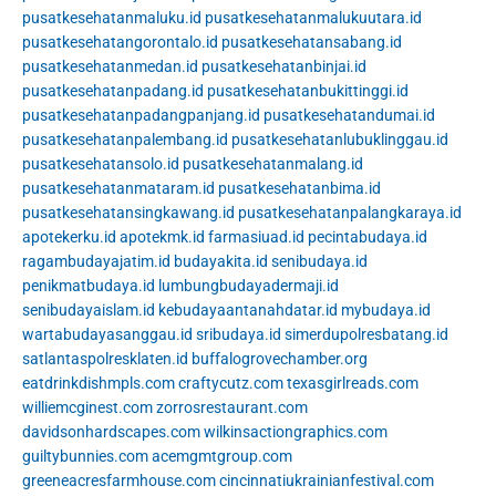
pusatkesehatanmaluku.id
pusatkesehatanmalukuutara.id
pusatkesehatangorontalo.id
pusatkesehatansabang.id
pusatkesehatanmedan.id
pusatkesehatanbinjai.id
pusatkesehatanpadang.id
pusatkesehatanbukittinggi.id
pusatkesehatanpadangpanjang.id
pusatkesehatandumai.id
pusatkesehatanpalembang.id
pusatkesehatanlubuklinggau.id
pusatkesehatansolo.id
pusatkesehatanmalang.id
pusatkesehatanmataram.id
pusatkesehatanbima.id
pusatkesehatansingkawang.id
pusatkesehatanpalangkaraya.id
apotekerku.id
apotekmk.id
farmasiuad.id
pecintabudaya.id
ragambudayajatim.id
budayakita.id
senibudaya.id
penikmatbudaya.id
lumbungbudayadermaji.id
senibudayaislam.id
kebudayaantanahdatar.id
mybudaya.id
wartabudayasanggau.id
sribudaya.id
simerdupolresbatang.id
satlantaspolresklaten.id
buffalogrovechamber.org
eatdrinkdishmpls.com
craftycutz.com
texasgirlreads.com
williemcginest.com
zorrosrestaurant.com
davidsonhardscapes.com
wilkinsactiongraphics.com
guiltybunnies.com
acemgmtgroup.com
greeneacresfarmhouse.com
cincinnatiukrainianfestival.com