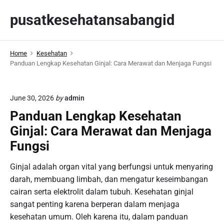
S
pusatkesehatansabangid
k
i
p
Home
Kesehatan
t
Panduan Lengkap Kesehatan Ginjal: Cara Merawat dan Menjaga Fungsi
o
c
o
June 30, 2026
by
admin
n
Panduan Lengkap Kesehatan
t
Ginjal: Cara Merawat dan Menjaga
e
n
Fungsi
t
Ginjal adalah organ vital yang berfungsi untuk menyaring
darah, membuang limbah, dan mengatur keseimbangan
cairan serta elektrolit dalam tubuh. Kesehatan ginjal
sangat penting karena berperan dalam menjaga
kesehatan umum. Oleh karena itu, dalam panduan