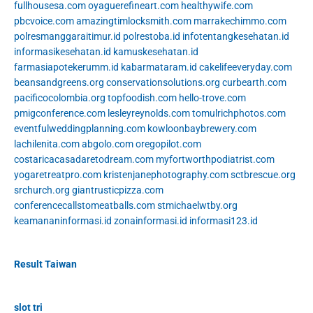
fullhousesa.com
oyaguerefineart.com
healthywife.com
pbcvoice.com
amazingtimlocksmith.com
marrakechimmo.com
polresmanggaraitimur.id
polrestoba.id
infotentangkesehatan.id
informasikesehatan.id
kamuskesehatan.id
farmasiapotekerumm.id
kabarmataram.id
cakelifeeveryday.com
beansandgreens.org
conservationsolutions.org
curbearth.com
pacificocolombia.org
topfoodish.com
hello-trove.com
pmigconference.com
lesleyreynolds.com
tomulrichphotos.com
eventfulweddingplanning.com
kowloonbaybrewery.com
lachilenita.com
abgolo.com
oregopilot.com
costaricacasadaretodream.com
myfortworthpodiatrist.com
yogaretreatpro.com
kristenjanephotography.com
sctbrescue.org
srchurch.org
giantrusticpizza.com
conferencecallstomeatballs.com
stmichaelwtby.org
keamananinformasi.id
zonainformasi.id
informasi123.id
Result Taiwan
slot tri