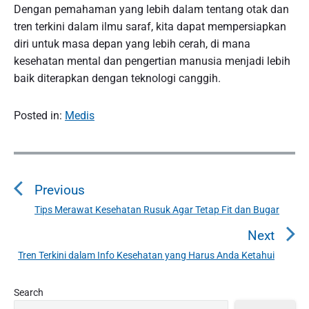
Dengan pemahaman yang lebih dalam tentang otak dan
tren terkini dalam ilmu saraf, kita dapat mempersiapkan
diri untuk masa depan yang lebih cerah, di mana
kesehatan mental dan pengertian manusia menjadi lebih
baik diterapkan dengan teknologi canggih.
Posted in:
Medis
P
o
Previous
s
t
Tips Merawat Kesehatan Rusuk Agar Tetap Fit dan Bugar
P
n
r
Next
a
e
Tren Terkini dalam Info Kesehatan yang Harus Anda Ketahui
N
v
v
e
i
i
P
x
Search
o
g
r
t