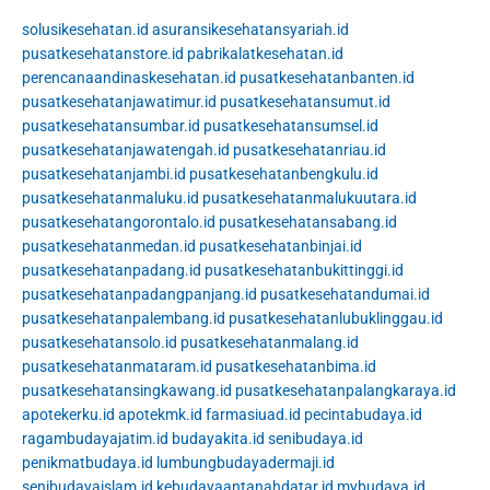
solusikesehatan.id
asuransikesehatansyariah.id
pusatkesehatanstore.id
pabrikalatkesehatan.id
perencanaandinaskesehatan.id
pusatkesehatanbanten.id
pusatkesehatanjawatimur.id
pusatkesehatansumut.id
pusatkesehatansumbar.id
pusatkesehatansumsel.id
pusatkesehatanjawatengah.id
pusatkesehatanriau.id
pusatkesehatanjambi.id
pusatkesehatanbengkulu.id
pusatkesehatanmaluku.id
pusatkesehatanmalukuutara.id
pusatkesehatangorontalo.id
pusatkesehatansabang.id
pusatkesehatanmedan.id
pusatkesehatanbinjai.id
pusatkesehatanpadang.id
pusatkesehatanbukittinggi.id
pusatkesehatanpadangpanjang.id
pusatkesehatandumai.id
pusatkesehatanpalembang.id
pusatkesehatanlubuklinggau.id
pusatkesehatansolo.id
pusatkesehatanmalang.id
pusatkesehatanmataram.id
pusatkesehatanbima.id
pusatkesehatansingkawang.id
pusatkesehatanpalangkaraya.id
apotekerku.id
apotekmk.id
farmasiuad.id
pecintabudaya.id
ragambudayajatim.id
budayakita.id
senibudaya.id
penikmatbudaya.id
lumbungbudayadermaji.id
senibudayaislam.id
kebudayaantanahdatar.id
mybudaya.id