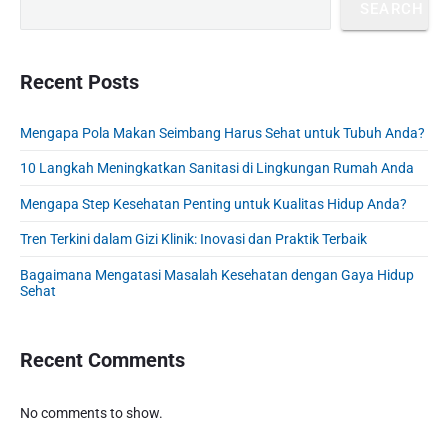
u
SEARCH
a
i
p
s
m
t
o
a
p
i
s
r
Recent Posts
o
o
y
t
s
S
n
:
t
Mengapa Pola Makan Seimbang Harus Sehat untuk Tubuh Anda?
i
:
d
10 Langkah Meningkatkan Sanitasi di Lingkungan Rumah Anda
e
b
Mengapa Step Kesehatan Penting untuk Kualitas Hidup Anda?
a
Tren Terkini dalam Gizi Klinik: Inovasi dan Praktik Terbaik
r
Bagaimana Mengatasi Masalah Kesehatan dengan Gaya Hidup
Sehat
Recent Comments
No comments to show.