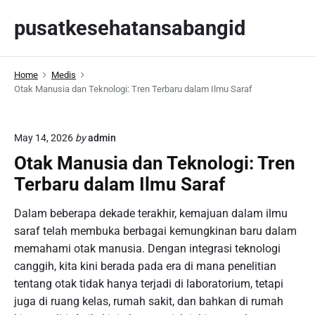
S
pusatkesehatansabangid
k
i
p
Home
Medis
t
Otak Manusia dan Teknologi: Tren Terbaru dalam Ilmu Saraf
o
c
o
May 14, 2026
by
admin
n
Otak Manusia dan Teknologi: Tren
t
Terbaru dalam Ilmu Saraf
e
n
Dalam beberapa dekade terakhir, kemajuan dalam ilmu
t
saraf telah membuka berbagai kemungkinan baru dalam
memahami otak manusia. Dengan integrasi teknologi
canggih, kita kini berada pada era di mana penelitian
tentang otak tidak hanya terjadi di laboratorium, tetapi
juga di ruang kelas, rumah sakit, dan bahkan di rumah