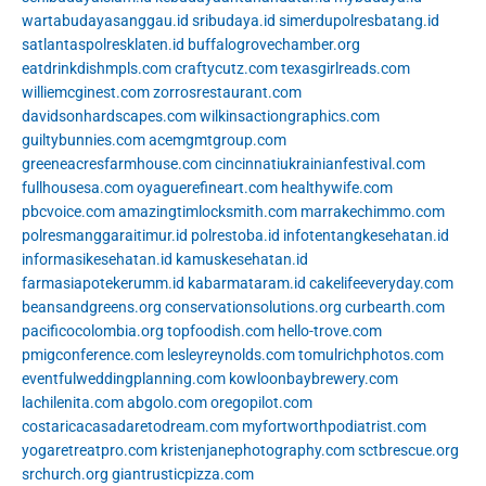
wartabudayasanggau.id
sribudaya.id
simerdupolresbatang.id
satlantaspolresklaten.id
buffalogrovechamber.org
eatdrinkdishmpls.com
craftycutz.com
texasgirlreads.com
williemcginest.com
zorrosrestaurant.com
davidsonhardscapes.com
wilkinsactiongraphics.com
guiltybunnies.com
acemgmtgroup.com
greeneacresfarmhouse.com
cincinnatiukrainianfestival.com
fullhousesa.com
oyaguerefineart.com
healthywife.com
pbcvoice.com
amazingtimlocksmith.com
marrakechimmo.com
polresmanggaraitimur.id
polrestoba.id
infotentangkesehatan.id
informasikesehatan.id
kamuskesehatan.id
farmasiapotekerumm.id
kabarmataram.id
cakelifeeveryday.com
beansandgreens.org
conservationsolutions.org
curbearth.com
pacificocolombia.org
topfoodish.com
hello-trove.com
pmigconference.com
lesleyreynolds.com
tomulrichphotos.com
eventfulweddingplanning.com
kowloonbaybrewery.com
lachilenita.com
abgolo.com
oregopilot.com
costaricacasadaretodream.com
myfortworthpodiatrist.com
yogaretreatpro.com
kristenjanephotography.com
sctbrescue.org
srchurch.org
giantrusticpizza.com