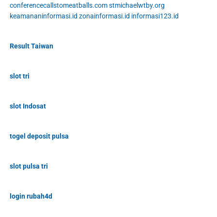
conferencecallstomeatballs.com
stmichaelwtby.org
keamananinformasi.id
zonainformasi.id
informasi123.id
Result Taiwan
slot tri
slot Indosat
togel deposit pulsa
slot pulsa tri
login rubah4d