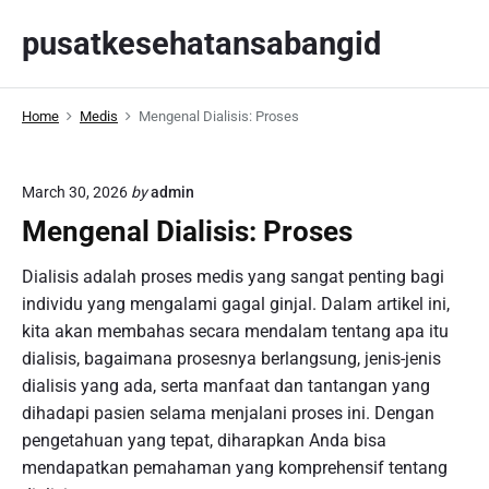
S
pusatkesehatansabangid
k
i
p
Home
Medis
Mengenal Dialisis: Proses
t
o
c
March 30, 2026
by
admin
o
Mengenal Dialisis: Proses
n
t
Dialisis adalah proses medis yang sangat penting bagi
e
individu yang mengalami gagal ginjal. Dalam artikel ini,
n
kita akan membahas secara mendalam tentang apa itu
t
dialisis, bagaimana prosesnya berlangsung, jenis-jenis
dialisis yang ada, serta manfaat dan tantangan yang
dihadapi pasien selama menjalani proses ini. Dengan
pengetahuan yang tepat, diharapkan Anda bisa
mendapatkan pemahaman yang komprehensif tentang