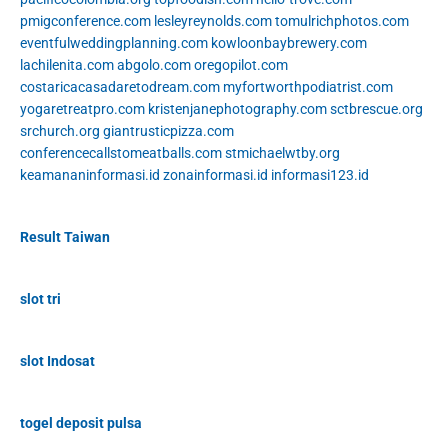
pmigconference.com
lesleyreynolds.com
tomulrichphotos.com
eventfulweddingplanning.com
kowloonbaybrewery.com
lachilenita.com
abgolo.com
oregopilot.com
costaricacasadaretodream.com
myfortworthpodiatrist.com
yogaretreatpro.com
kristenjanephotography.com
sctbrescue.org
srchurch.org
giantrusticpizza.com
conferencecallstomeatballs.com
stmichaelwtby.org
keamananinformasi.id
zonainformasi.id
informasi123.id
Result Taiwan
slot tri
slot Indosat
togel deposit pulsa