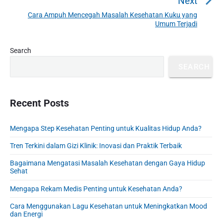
a
Next
v
v
Cara Ampuh Mencegah Masalah Kesehatan Kuku yang
N
i
Umum Terjadi
i
e
o
g
x
u
P
Search
a
t
r
s
t
p
SEARCH
i
p
o
i
m
o
s
a
o
s
r
Recent Posts
t
n
t
y
:
S
:
Mengapa Step Kesehatan Penting untuk Kualitas Hidup Anda?
i
d
Tren Terkini dalam Gizi Klinik: Inovasi dan Praktik Terbaik
e
b
Bagaimana Mengatasi Masalah Kesehatan dengan Gaya Hidup
Sehat
a
r
Mengapa Rekam Medis Penting untuk Kesehatan Anda?
Cara Menggunakan Lagu Kesehatan untuk Meningkatkan Mood
dan Energi