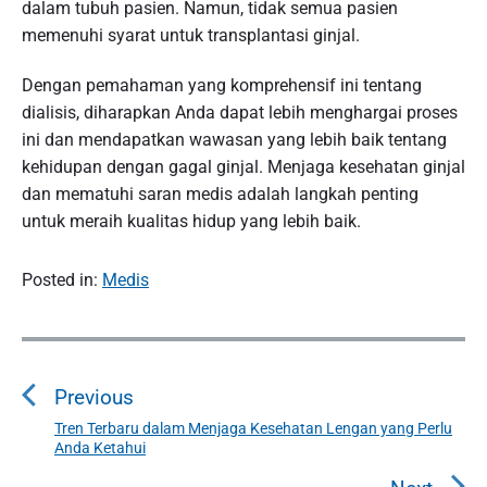
dalam tubuh pasien. Namun, tidak semua pasien
memenuhi syarat untuk transplantasi ginjal.
Dengan pemahaman yang komprehensif ini tentang
dialisis, diharapkan Anda dapat lebih menghargai proses
ini dan mendapatkan wawasan yang lebih baik tentang
kehidupan dengan gagal ginjal. Menjaga kesehatan ginjal
dan mematuhi saran medis adalah langkah penting
untuk meraih kualitas hidup yang lebih baik.
Posted in:
Medis
P
o
Previous
s
t
Tren Terbaru dalam Menjaga Kesehatan Lengan yang Perlu
P
Anda Ketahui
n
r
e