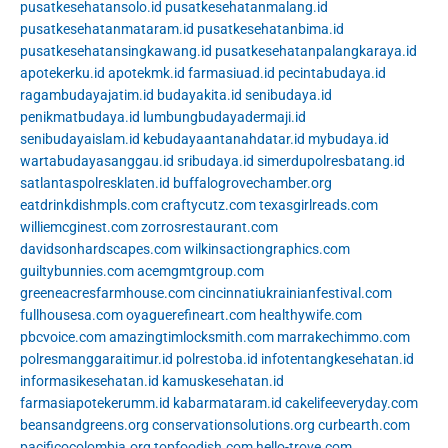
pusatkesehatansolo.id
pusatkesehatanmalang.id
pusatkesehatanmataram.id
pusatkesehatanbima.id
pusatkesehatansingkawang.id
pusatkesehatanpalangkaraya.id
apotekerku.id
apotekmk.id
farmasiuad.id
pecintabudaya.id
ragambudayajatim.id
budayakita.id
senibudaya.id
penikmatbudaya.id
lumbungbudayadermaji.id
senibudayaislam.id
kebudayaantanahdatar.id
mybudaya.id
wartabudayasanggau.id
sribudaya.id
simerdupolresbatang.id
satlantaspolresklaten.id
buffalogrovechamber.org
eatdrinkdishmpls.com
craftycutz.com
texasgirlreads.com
williemcginest.com
zorrosrestaurant.com
davidsonhardscapes.com
wilkinsactiongraphics.com
guiltybunnies.com
acemgmtgroup.com
greeneacresfarmhouse.com
cincinnatiukrainianfestival.com
fullhousesa.com
oyaguerefineart.com
healthywife.com
pbcvoice.com
amazingtimlocksmith.com
marrakechimmo.com
polresmanggaraitimur.id
polrestoba.id
infotentangkesehatan.id
informasikesehatan.id
kamuskesehatan.id
farmasiapotekerumm.id
kabarmataram.id
cakelifeeveryday.com
beansandgreens.org
conservationsolutions.org
curbearth.com
pacificocolombia.org
topfoodish.com
hello-trove.com