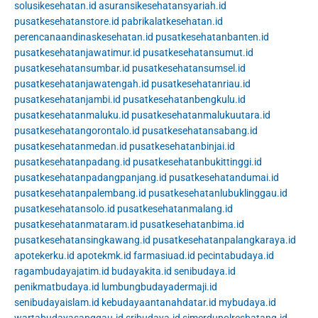
solusikesehatan.id
asuransikesehatansyariah.id
pusatkesehatanstore.id
pabrikalatkesehatan.id
perencanaandinaskesehatan.id
pusatkesehatanbanten.id
pusatkesehatanjawatimur.id
pusatkesehatansumut.id
pusatkesehatansumbar.id
pusatkesehatansumsel.id
pusatkesehatanjawatengah.id
pusatkesehatanriau.id
pusatkesehatanjambi.id
pusatkesehatanbengkulu.id
pusatkesehatanmaluku.id
pusatkesehatanmalukuutara.id
pusatkesehatangorontalo.id
pusatkesehatansabang.id
pusatkesehatanmedan.id
pusatkesehatanbinjai.id
pusatkesehatanpadang.id
pusatkesehatanbukittinggi.id
pusatkesehatanpadangpanjang.id
pusatkesehatandumai.id
pusatkesehatanpalembang.id
pusatkesehatanlubuklinggau.id
pusatkesehatansolo.id
pusatkesehatanmalang.id
pusatkesehatanmataram.id
pusatkesehatanbima.id
pusatkesehatansingkawang.id
pusatkesehatanpalangkaraya.id
apotekerku.id
apotekmk.id
farmasiuad.id
pecintabudaya.id
ragambudayajatim.id
budayakita.id
senibudaya.id
penikmatbudaya.id
lumbungbudayadermaji.id
senibudayaislam.id
kebudayaantanahdatar.id
mybudaya.id