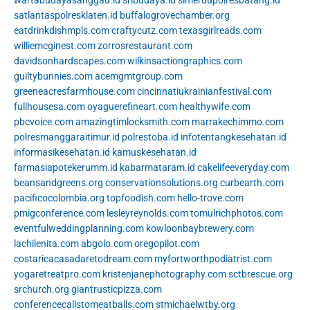
wartabudayasanggau.id
sribudaya.id
simerdupolresbatang.id
satlantaspolresklaten.id
buffalogrovechamber.org
eatdrinkdishmpls.com
craftycutz.com
texasgirlreads.com
williemcginest.com
zorrosrestaurant.com
davidsonhardscapes.com
wilkinsactiongraphics.com
guiltybunnies.com
acemgmtgroup.com
greeneacresfarmhouse.com
cincinnatiukrainianfestival.com
fullhousesa.com
oyaguerefineart.com
healthywife.com
pbcvoice.com
amazingtimlocksmith.com
marrakechimmo.com
polresmanggaraitimur.id
polrestoba.id
infotentangkesehatan.id
informasikesehatan.id
kamuskesehatan.id
farmasiapotekerumm.id
kabarmataram.id
cakelifeeveryday.com
beansandgreens.org
conservationsolutions.org
curbearth.com
pacificocolombia.org
topfoodish.com
hello-trove.com
pmigconference.com
lesleyreynolds.com
tomulrichphotos.com
eventfulweddingplanning.com
kowloonbaybrewery.com
lachilenita.com
abgolo.com
oregopilot.com
costaricacasadaretodream.com
myfortworthpodiatrist.com
yogaretreatpro.com
kristenjanephotography.com
sctbrescue.org
srchurch.org
giantrusticpizza.com
conferencecallstomeatballs.com
stmichaelwtby.org