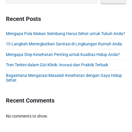
t
p
m
p
o
i
a
o
s
o
r
Recent Posts
s
y
t
n
t
S
:
Mengapa Pola Makan Seimbang Harus Sehat untuk Tubuh Anda?
:
i
d
10 Langkah Meningkatkan Sanitasi di Lingkungan Rumah Anda
e
b
Mengapa Step Kesehatan Penting untuk Kualitas Hidup Anda?
a
Tren Terkini dalam Gizi Klinik: Inovasi dan Praktik Terbaik
r
Bagaimana Mengatasi Masalah Kesehatan dengan Gaya Hidup
Sehat
Recent Comments
No comments to show.