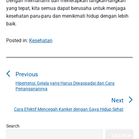
Dengan memahami dan menerapkan langkah-langkah
yang tepat, kita semua dapat berusaha untuk menjaga
kesehatan paru-paru dan menikmati hidup dengan lebih
baik.
Posted in:
Kesehatan
P
o
Previous
s
t
Hipertensi: Gejala yang Harus Diwaspadai dan Cara
P
Penanganannya
n
r
a
e
Next
v
v
Cara Efektif Mencegah Kanker dengan Gaya Hidup Sehat
N
i
i
e
o
g
P
x
Search
u
r
a
t
SEARCH
i
s