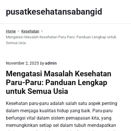
S
pusatkesehatansabangid
k
i
p
Home
Kesehatan
t
Mengatasi Masalah Kesehatan Paru-Paru: Panduan Lengkap untuk
o
Semua Usia
c
o
n
November 2, 2025
by
admin
t
Mengatasi Masalah Kesehatan
e
Paru-Paru: Panduan Lengkap
n
untuk Semua Usia
t
Kesehatan paru-paru adalah salah satu aspek penting
dalam menjaga kualitas hidup yang baik. Paru-paru
berfungsi vital dalam sistem pernapasan kita, yang
memungkinkan setiap sel dalam tubuh mendapatkan