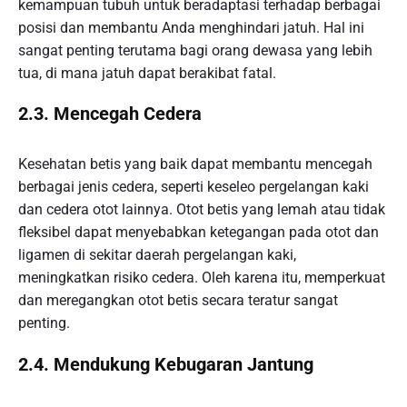
kemampuan tubuh untuk beradaptasi terhadap berbagai
posisi dan membantu Anda menghindari jatuh. Hal ini
sangat penting terutama bagi orang dewasa yang lebih
tua, di mana jatuh dapat berakibat fatal.
2.3. Mencegah Cedera
Kesehatan betis yang baik dapat membantu mencegah
berbagai jenis cedera, seperti keseleo pergelangan kaki
dan cedera otot lainnya. Otot betis yang lemah atau tidak
fleksibel dapat menyebabkan ketegangan pada otot dan
ligamen di sekitar daerah pergelangan kaki,
meningkatkan risiko cedera. Oleh karena itu, memperkuat
dan meregangkan otot betis secara teratur sangat
penting.
2.4. Mendukung Kebugaran Jantung