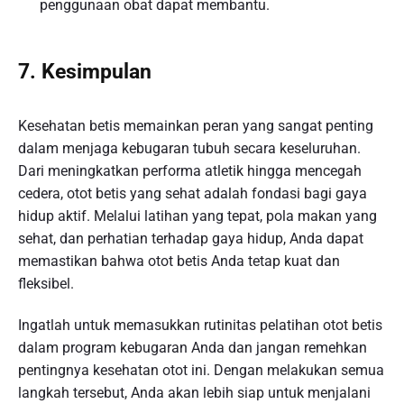
penggunaan obat dapat membantu.
7. Kesimpulan
Kesehatan betis memainkan peran yang sangat penting
dalam menjaga kebugaran tubuh secara keseluruhan.
Dari meningkatkan performa atletik hingga mencegah
cedera, otot betis yang sehat adalah fondasi bagi gaya
hidup aktif. Melalui latihan yang tepat, pola makan yang
sehat, dan perhatian terhadap gaya hidup, Anda dapat
memastikan bahwa otot betis Anda tetap kuat dan
fleksibel.
Ingatlah untuk memasukkan rutinitas pelatihan otot betis
dalam program kebugaran Anda dan jangan remehkan
pentingnya kesehatan otot ini. Dengan melakukan semua
langkah tersebut, Anda akan lebih siap untuk menjalani