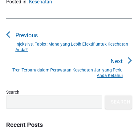
Posted in:
Kesehatan
P
o
Previous
s
t
Injeksi vs. Tablet: Mana yang Lebih Efektif untuk Kesehatan
P
Anda?
n
r
a
e
Next
v
v
Tren Terbaru dalam Perawatan Kesehatan Jari yang Perlu
N
i
Anda Ketahui
i
e
o
g
x
u
P
Search
a
t
r
s
t
p
SEARCH
i
p
o
i
m
o
s
a
o
s
r
Recent Posts
t
n
t
y
:
S
: