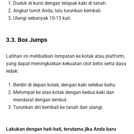
Duduk di kursi dengan telapak kaki di tanah.
Angkat tumit Anda, lalu turunkan kembali.
Ulangi sebanyak 10-15 kali.
3.3. Box Jumps
Latihan ini melibatkan lompatan ke kotak atau platform,
yang dapat meningkatkan kekuatan otot betis serta daya
ledak:
Berdiri di depan kotak, dengan kaki selebar bahu.
Melompat ke atas kotak dengan kedua kaki dan
mendarat dengan lembut.
Turunkan diri kembali ke tanah dan ulangi.
Lakukan dengan hati-hati, terutama jika Anda baru