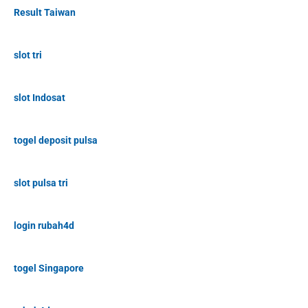
Result Taiwan
slot tri
slot Indosat
togel deposit pulsa
slot pulsa tri
login rubah4d
togel Singapore