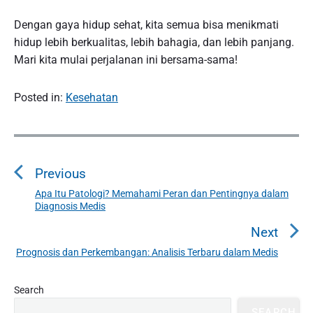
Dengan gaya hidup sehat, kita semua bisa menikmati
hidup lebih berkualitas, lebih bahagia, dan lebih panjang.
Mari kita mulai perjalanan ini bersama-sama!
Posted in:
Kesehatan
P
o
Previous
s
t
Apa Itu Patologi? Memahami Peran dan Pentingnya dalam
P
Diagnosis Medis
n
r
a
e
Next
v
v
Prognosis dan Perkembangan: Analisis Terbaru dalam Medis
N
i
i
e
o
g
P
x
Search
u
r
a
t
SEARCH