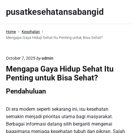
S
pusatkesehatansabangid
k
i
p
Home
Kesehatan
t
Mengapa Gaya Hidup Sehat Itu Penting untuk Bisa Sehat?
o
c
o
October 7, 2025
by
admin
n
Mengapa Gaya Hidup Sehat Itu
t
Penting untuk Bisa Sehat?
e
n
Pendahuluan
t
Di era modern seperti sekarang ini, isu kesehatan
semakin menjadi prioritas utama bagi masyarakat.
Berbagai informasi datang silih berganti mengenai
bagaimana menjaga kesehatan tubuh dan pikiran. Salah