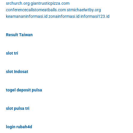
srchurch.org
giantrusticpizza.com
conferencecallstomeatballs.com
stmichaelwtby.org
keamananinformasi.id
zonainformasi.id
informasi123.id
Result Taiwan
slot tri
slot Indosat
togel deposit pulsa
slot pulsa tri
login rubah4d