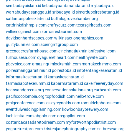
senibudayaislam.id
kebudayaantanahdatar.id
mybudaya.id
wartabudayasanggau.id
sribudaya.id
simerdupolresbatang.id
satlantaspolresklaten.id
buffalogrovechamber.org
eatdrinkdishmpls.com
craftycutz.com
texasgirlreads.com
williemcginest.com
zorrosrestaurant.com
davidsonhardscapes.com
wilkinsactiongraphics.com
guiltybunnies.com
acemgmtgroup.com
greeneacresfarmhouse.com
cincinnatiukrainianfestival.com
fullhousesa.com
oyaguerefineart.com
healthywife.com
pbcvoice.com
amazingtimlocksmith.com
marrakechimmo.com
polresmanggaraitimur.id
polrestoba.id
infotentangkesehatan.id
informasikesehatan.id
kamuskesehatan.id
farmasiapotekerumm.id
kabarmataram.id
cakelifeeveryday.com
beansandgreens.org
conservationsolutions.org
curbearth.com
pacificocolombia.org
topfoodish.com
hello-trove.com
pmigconference.com
lesleyreynolds.com
tomulrichphotos.com
eventfulweddingplanning.com
kowloonbaybrewery.com
lachilenita.com
abgolo.com
oregopilot.com
costaricacasadaretodream.com
myfortworthpodiatrist.com
yogaretreatpro.com
kristenjanephotography.com
sctbrescue.org