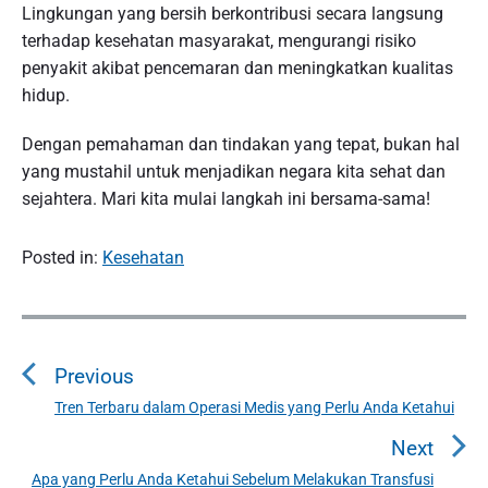
Lingkungan yang bersih berkontribusi secara langsung
terhadap kesehatan masyarakat, mengurangi risiko
penyakit akibat pencemaran dan meningkatkan kualitas
hidup.
Dengan pemahaman dan tindakan yang tepat, bukan hal
yang mustahil untuk menjadikan negara kita sehat dan
sejahtera. Mari kita mulai langkah ini bersama-sama!
Posted in:
Kesehatan
P
o
Previous
s
t
Tren Terbaru dalam Operasi Medis yang Perlu Anda Ketahui
P
n
r
Next
a
e
Apa yang Perlu Anda Ketahui Sebelum Melakukan Transfusi
N