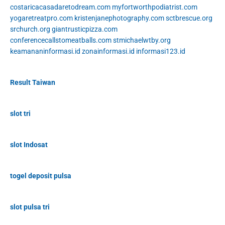
costaricacasadaretodream.com
myfortworthpodiatrist.com
yogaretreatpro.com
kristenjanephotography.com
sctbrescue.org
srchurch.org
giantrusticpizza.com
conferencecallstomeatballs.com
stmichaelwtby.org
keamananinformasi.id
zonainformasi.id
informasi123.id
Result Taiwan
slot tri
slot Indosat
togel deposit pulsa
slot pulsa tri