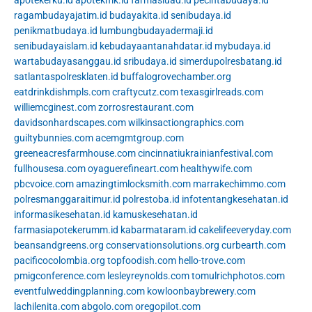
apotekerku.id
apotekmk.id
farmasiuad.id
pecintabudaya.id
ragambudayajatim.id
budayakita.id
senibudaya.id
penikmatbudaya.id
lumbungbudayadermaji.id
senibudayaislam.id
kebudayaantanahdatar.id
mybudaya.id
wartabudayasanggau.id
sribudaya.id
simerdupolresbatang.id
satlantaspolresklaten.id
buffalogrovechamber.org
eatdrinkdishmpls.com
craftycutz.com
texasgirlreads.com
williemcginest.com
zorrosrestaurant.com
davidsonhardscapes.com
wilkinsactiongraphics.com
guiltybunnies.com
acemgmtgroup.com
greeneacresfarmhouse.com
cincinnatiukrainianfestival.com
fullhousesa.com
oyaguerefineart.com
healthywife.com
pbcvoice.com
amazingtimlocksmith.com
marrakechimmo.com
polresmanggaraitimur.id
polrestoba.id
infotentangkesehatan.id
informasikesehatan.id
kamuskesehatan.id
farmasiapotekerumm.id
kabarmataram.id
cakelifeeveryday.com
beansandgreens.org
conservationsolutions.org
curbearth.com
pacificocolombia.org
topfoodish.com
hello-trove.com
pmigconference.com
lesleyreynolds.com
tomulrichphotos.com
eventfulweddingplanning.com
kowloonbaybrewery.com
lachilenita.com
abgolo.com
oregopilot.com