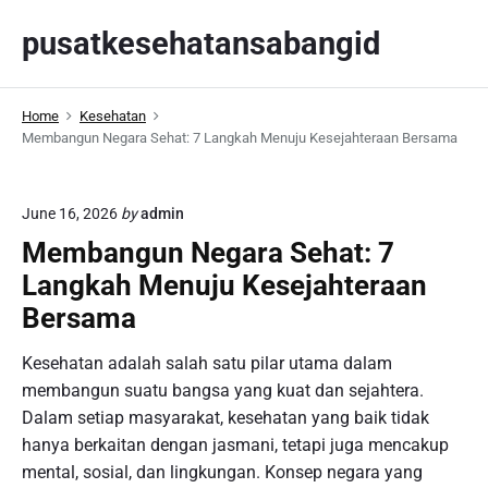
S
pusatkesehatansabangid
k
i
p
Home
Kesehatan
t
Membangun Negara Sehat: 7 Langkah Menuju Kesejahteraan Bersama
o
c
o
June 16, 2026
by
admin
n
Membangun Negara Sehat: 7
t
Langkah Menuju Kesejahteraan
e
n
Bersama
t
Kesehatan adalah salah satu pilar utama dalam
membangun suatu bangsa yang kuat dan sejahtera.
Dalam setiap masyarakat, kesehatan yang baik tidak
hanya berkaitan dengan jasmani, tetapi juga mencakup
mental, sosial, dan lingkungan. Konsep negara yang