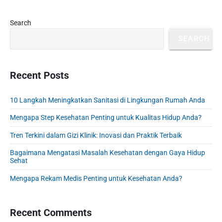
v
v
e
i
i
P
x
Search
o
g
r
t
u
SEARCH
a
i
p
s
m
t
o
a
p
i
s
r
Recent Posts
o
o
y
t
s
S
n
:
t
10 Langkah Meningkatkan Sanitasi di Lingkungan Rumah Anda
i
:
d
Mengapa Step Kesehatan Penting untuk Kualitas Hidup Anda?
e
b
Tren Terkini dalam Gizi Klinik: Inovasi dan Praktik Terbaik
a
Bagaimana Mengatasi Masalah Kesehatan dengan Gaya Hidup
r
Sehat
Mengapa Rekam Medis Penting untuk Kesehatan Anda?
Recent Comments