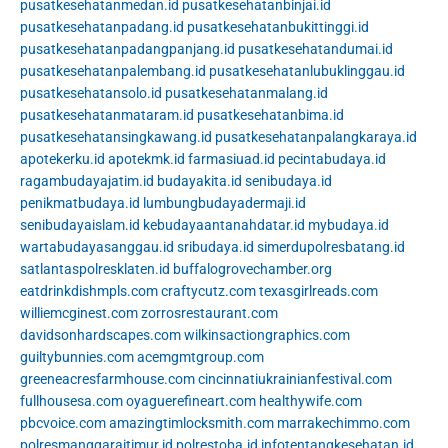
pusatkesehatanmedan.id
pusatkesehatanbinjai.id
pusatkesehatanpadang.id
pusatkesehatanbukittinggi.id
pusatkesehatanpadangpanjang.id
pusatkesehatandumai.id
pusatkesehatanpalembang.id
pusatkesehatanlubuklinggau.id
pusatkesehatansolo.id
pusatkesehatanmalang.id
pusatkesehatanmataram.id
pusatkesehatanbima.id
pusatkesehatansingkawang.id
pusatkesehatanpalangkaraya.id
apotekerku.id
apotekmk.id
farmasiuad.id
pecintabudaya.id
ragambudayajatim.id
budayakita.id
senibudaya.id
penikmatbudaya.id
lumbungbudayadermaji.id
senibudayaislam.id
kebudayaantanahdatar.id
mybudaya.id
wartabudayasanggau.id
sribudaya.id
simerdupolresbatang.id
satlantaspolresklaten.id
buffalogrovechamber.org
eatdrinkdishmpls.com
craftycutz.com
texasgirlreads.com
williemcginest.com
zorrosrestaurant.com
davidsonhardscapes.com
wilkinsactiongraphics.com
guiltybunnies.com
acemgmtgroup.com
greeneacresfarmhouse.com
cincinnatiukrainianfestival.com
fullhousesa.com
oyaguerefineart.com
healthywife.com
pbcvoice.com
amazingtimlocksmith.com
marrakechimmo.com
polresmanggaraitimur.id
polrestoba.id
infotentangkesehatan.id