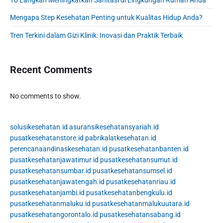
b
a
Mengapa Step Kesehatan Penting untuk Kualitas Hidup Anda?
r
Tren Terkini dalam Gizi Klinik: Inovasi dan Praktik Terbaik
Recent Comments
No comments to show.
solusikesehatan.id
asuransikesehatansyariah.id
pusatkesehatanstore.id
pabrikalatkesehatan.id
perencanaandinaskesehatan.id
pusatkesehatanbanten.id
pusatkesehatanjawatimur.id
pusatkesehatansumut.id
pusatkesehatansumbar.id
pusatkesehatansumsel.id
pusatkesehatanjawatengah.id
pusatkesehatanriau.id
pusatkesehatanjambi.id
pusatkesehatanbengkulu.id
pusatkesehatanmaluku.id
pusatkesehatanmalukuutara.id
pusatkesehatangorontalo.id
pusatkesehatansabang.id