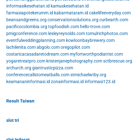
informasikesehatan.id
kamuskesehatan.id
farmasiapotekerumm.id
kabarmataram.id
cakelifeeveryday.com
beansandgreens.org
conservationsolutions.org
curbearth.com
pacificocolombia.org
topfoodish.com
hello-trove.com
pmigconference.com
lesleyreynolds.com
tomulrichphotos.com
eventfulweddingplanning.com
kowloonbaybrewery.com
lachilenita.com
abgolo.com
oregopilot.com
costaricacasadaretodream.com
myfortworthpodiatrist.com
yogaretreatpro.com
kristenjanephotography.com
sctbrescue.org
srchurch.org
giantrusticpizza.com
conferencecallstomeatballs.com
stmichaelwtby.org
keamananinformasi.id
zonainformasi.id
informasi123.id
Result Taiwan
slot tri
slot Indosat