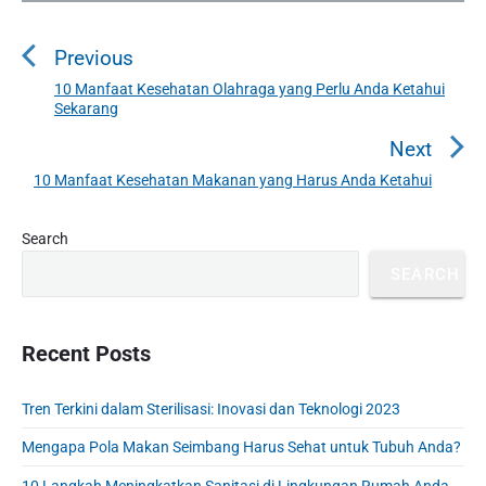
P
o
Previous
s
t
10 Manfaat Kesehatan Olahraga yang Perlu Anda Ketahui
P
Sekarang
n
r
a
e
Next
v
v
10 Manfaat Kesehatan Makanan yang Harus Anda Ketahui
N
i
i
e
o
g
P
x
Search
u
r
a
t
SEARCH
i
s
t
p
m
p
o
i
a
o
s
o
r
Recent Posts
s
y
t
n
t
S
:
Tren Terkini dalam Sterilisasi: Inovasi dan Teknologi 2023
:
i
d
Mengapa Pola Makan Seimbang Harus Sehat untuk Tubuh Anda?
e
10 Langkah Meningkatkan Sanitasi di Lingkungan Rumah Anda