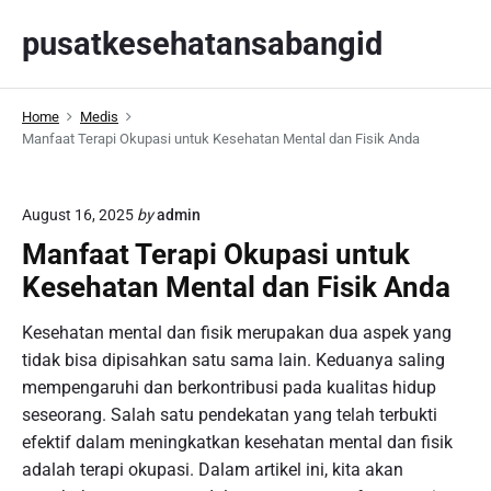
S
pusatkesehatansabangid
k
i
p
Home
Medis
t
Manfaat Terapi Okupasi untuk Kesehatan Mental dan Fisik Anda
o
c
o
August 16, 2025
by
admin
n
Manfaat Terapi Okupasi untuk
t
Kesehatan Mental dan Fisik Anda
e
n
Kesehatan mental dan fisik merupakan dua aspek yang
t
tidak bisa dipisahkan satu sama lain. Keduanya saling
mempengaruhi dan berkontribusi pada kualitas hidup
seseorang. Salah satu pendekatan yang telah terbukti
efektif dalam meningkatkan kesehatan mental dan fisik
adalah terapi okupasi. Dalam artikel ini, kita akan