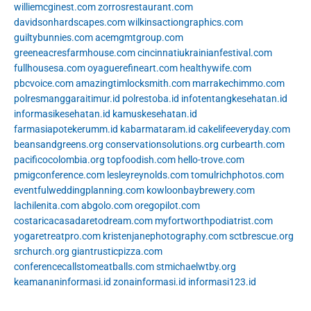
williemcginest.com
zorrosrestaurant.com
davidsonhardscapes.com
wilkinsactiongraphics.com
guiltybunnies.com
acemgmtgroup.com
greeneacresfarmhouse.com
cincinnatiukrainianfestival.com
fullhousesa.com
oyaguerefineart.com
healthywife.com
pbcvoice.com
amazingtimlocksmith.com
marrakechimmo.com
polresmanggaraitimur.id
polrestoba.id
infotentangkesehatan.id
informasikesehatan.id
kamuskesehatan.id
farmasiapotekerumm.id
kabarmataram.id
cakelifeeveryday.com
beansandgreens.org
conservationsolutions.org
curbearth.com
pacificocolombia.org
topfoodish.com
hello-trove.com
pmigconference.com
lesleyreynolds.com
tomulrichphotos.com
eventfulweddingplanning.com
kowloonbaybrewery.com
lachilenita.com
abgolo.com
oregopilot.com
costaricacasadaretodream.com
myfortworthpodiatrist.com
yogaretreatpro.com
kristenjanephotography.com
sctbrescue.org
srchurch.org
giantrusticpizza.com
conferencecallstomeatballs.com
stmichaelwtby.org
keamananinformasi.id
zonainformasi.id
informasi123.id