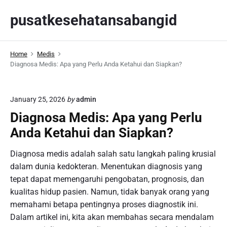
S
pusatkesehatansabangid
k
i
p
Home
Medis
t
Diagnosa Medis: Apa yang Perlu Anda Ketahui dan Siapkan?
o
c
o
January 25, 2026
by
admin
n
Diagnosa Medis: Apa yang Perlu
t
Anda Ketahui dan Siapkan?
e
n
Diagnosa medis adalah salah satu langkah paling krusial
t
dalam dunia kedokteran. Menentukan diagnosis yang
tepat dapat memengaruhi pengobatan, prognosis, dan
kualitas hidup pasien. Namun, tidak banyak orang yang
memahami betapa pentingnya proses diagnostik ini.
Dalam artikel ini, kita akan membahas secara mendalam