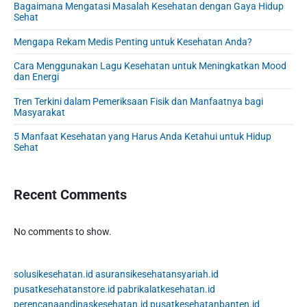
Bagaimana Mengatasi Masalah Kesehatan dengan Gaya Hidup
:
i
Sehat
d
e
Mengapa Rekam Medis Penting untuk Kesehatan Anda?
b
Cara Menggunakan Lagu Kesehatan untuk Meningkatkan Mood
a
dan Energi
r
Tren Terkini dalam Pemeriksaan Fisik dan Manfaatnya bagi
Masyarakat
5 Manfaat Kesehatan yang Harus Anda Ketahui untuk Hidup
Sehat
Recent Comments
No comments to show.
solusikesehatan.id
asuransikesehatansyariah.id
pusatkesehatanstore.id
pabrikalatkesehatan.id
perencanaandinaskesehatan.id
pusatkesehatanbanten.id