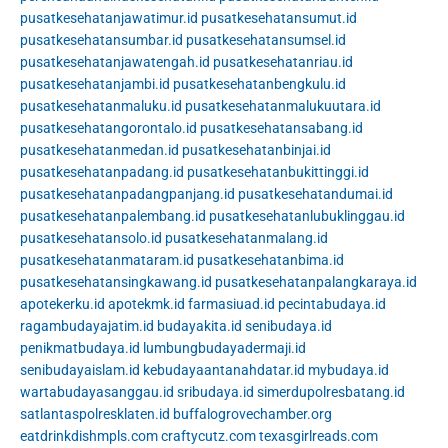
pusatkesehatanjawatimur.id
pusatkesehatansumut.id
pusatkesehatansumbar.id
pusatkesehatansumsel.id
pusatkesehatanjawatengah.id
pusatkesehatanriau.id
pusatkesehatanjambi.id
pusatkesehatanbengkulu.id
pusatkesehatanmaluku.id
pusatkesehatanmalukuutara.id
pusatkesehatangorontalo.id
pusatkesehatansabang.id
pusatkesehatanmedan.id
pusatkesehatanbinjai.id
pusatkesehatanpadang.id
pusatkesehatanbukittinggi.id
pusatkesehatanpadangpanjang.id
pusatkesehatandumai.id
pusatkesehatanpalembang.id
pusatkesehatanlubuklinggau.id
pusatkesehatansolo.id
pusatkesehatanmalang.id
pusatkesehatanmataram.id
pusatkesehatanbima.id
pusatkesehatansingkawang.id
pusatkesehatanpalangkaraya.id
apotekerku.id
apotekmk.id
farmasiuad.id
pecintabudaya.id
ragambudayajatim.id
budayakita.id
senibudaya.id
penikmatbudaya.id
lumbungbudayadermaji.id
senibudayaislam.id
kebudayaantanahdatar.id
mybudaya.id
wartabudayasanggau.id
sribudaya.id
simerdupolresbatang.id
satlantaspolresklaten.id
buffalogrovechamber.org
eatdrinkdishmpls.com
craftycutz.com
texasgirlreads.com