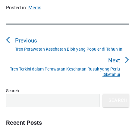
Posted in:
Medis
P
o
Previous
s
t
Tren Perawatan Kesehatan Bibir yang Populer di Tahun Ini
P
n
r
Next
a
e
Tren Terkini dalam Perawatan Kesehatan Rusuk yang Perlu
N
v
v
Diketahui
e
i
i
x
o
g
P
Search
t
u
r
a
p
SEARCH
i
s
t
o
m
p
i
s
a
o
o
r
Recent Posts
t
s
y
n
:
t
S