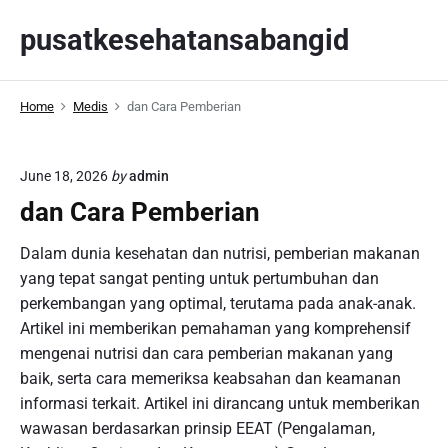
S
pusatkesehatansabangid
k
i
p
Home
Medis
dan Cara Pemberian
t
o
c
June 18, 2026
by
admin
o
dan Cara Pemberian
n
t
Dalam dunia kesehatan dan nutrisi, pemberian makanan
e
yang tepat sangat penting untuk pertumbuhan dan
n
perkembangan yang optimal, terutama pada anak-anak.
t
Artikel ini memberikan pemahaman yang komprehensif
mengenai nutrisi dan cara pemberian makanan yang
baik, serta cara memeriksa keabsahan dan keamanan
informasi terkait. Artikel ini dirancang untuk memberikan
wawasan berdasarkan prinsip EEAT (Pengalaman,