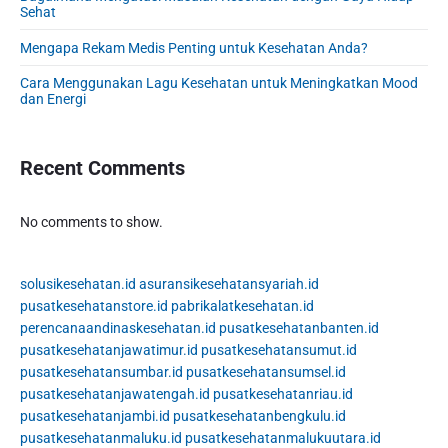
Sehat
a
r
Mengapa Rekam Medis Penting untuk Kesehatan Anda?
Cara Menggunakan Lagu Kesehatan untuk Meningkatkan Mood
dan Energi
Recent Comments
No comments to show.
solusikesehatan.id
asuransikesehatansyariah.id
pusatkesehatanstore.id
pabrikalatkesehatan.id
perencanaandinaskesehatan.id
pusatkesehatanbanten.id
pusatkesehatanjawatimur.id
pusatkesehatansumut.id
pusatkesehatansumbar.id
pusatkesehatansumsel.id
pusatkesehatanjawatengah.id
pusatkesehatanriau.id
pusatkesehatanjambi.id
pusatkesehatanbengkulu.id
pusatkesehatanmaluku.id
pusatkesehatanmalukuutara.id