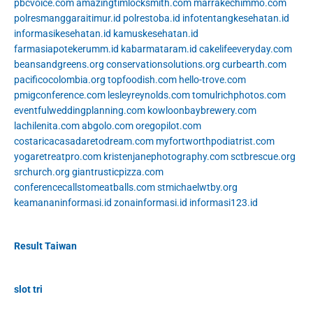
pbcvoice.com
amazingtimlocksmith.com
marrakechimmo.com
polresmanggaraitimur.id
polrestoba.id
infotentangkesehatan.id
informasikesehatan.id
kamuskesehatan.id
farmasiapotekerumm.id
kabarmataram.id
cakelifeeveryday.com
beansandgreens.org
conservationsolutions.org
curbearth.com
pacificocolombia.org
topfoodish.com
hello-trove.com
pmigconference.com
lesleyreynolds.com
tomulrichphotos.com
eventfulweddingplanning.com
kowloonbaybrewery.com
lachilenita.com
abgolo.com
oregopilot.com
costaricacasadaretodream.com
myfortworthpodiatrist.com
yogaretreatpro.com
kristenjanephotography.com
sctbrescue.org
srchurch.org
giantrusticpizza.com
conferencecallstomeatballs.com
stmichaelwtby.org
keamananinformasi.id
zonainformasi.id
informasi123.id
Result Taiwan
slot tri