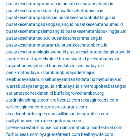
pusatkesehatangorontalo.id
pusatkesehatansabang.id
pusatkesehatanmedan.id
pusatkesehatanbinjai.id
pusatkesehatanpadang.id
pusatkesehatanbukittinggi.id
pusatkesehatanpadangpanjang.id
pusatkesehatandumai.id
pusatkesehatanpalembang.id
pusatkesehatanlubuklinggau.id
pusatkesehatansolo.id
pusatkesehatanmalang.id
pusatkesehatanmataram.id
pusatkesehatanbima.id
pusatkesehatansingkawang.id
pusatkesehatanpalangkaraya.id
apotekerku.id
apotekmk.id
farmasiuad.id
pecintabudaya.id
ragambudayajatim.id
budayakita.id
senibudaya.id
penikmatbudaya.id
lumbungbudayadermaji.id
senibudayaislam.id
kebudayaantanahdatar.id
mybudaya.id
wartabudayasanggau.id
sribudaya.id
simerdupolresbatang.id
satlantaspolresklaten.id
buffalogrovechamber.org
eatdrinkdishmpls.com
craftycutz.com
texasgirlreads.com
williemcginest.com
zorrosrestaurant.com
davidsonhardscapes.com
wilkinsactiongraphics.com
guiltybunnies.com
acemgmtgroup.com
greeneacresfarmhouse.com
cincinnatiukrainianfestival.com
fullhousesa.com
oyaguerefineart.com
healthywife.com