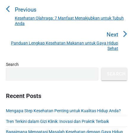
o
Previous
s
t
Kesehatan Olahraga: 7 Manfaat Menakjubkan untuk Tubuh
P
Anda
n
r
a
e
Next
v
v
Panduan Lengkap Kesehatan Makanan untuk Gaya Hidup
N
i
Sehat
i
e
o
g
x
u
P
Search
a
t
r
s
t
p
SEARCH
i
p
o
i
m
o
s
a
o
s
r
Recent Posts
t
n
t
y
:
S
:
Mengapa Step Kesehatan Penting untuk Kualitas Hidup Anda?
i
d
Tren Terkini dalam Gizi Klinik: Inovasi dan Praktik Terbaik
e
b
Bagaimana Mengatasi Masalah Kesehatan dengan Gaya Hidup