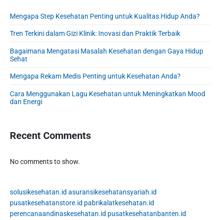
o
y
s
S
n
:
t
Mengapa Step Kesehatan Penting untuk Kualitas Hidup Anda?
i
:
d
Tren Terkini dalam Gizi Klinik: Inovasi dan Praktik Terbaik
e
b
Bagaimana Mengatasi Masalah Kesehatan dengan Gaya Hidup
Sehat
a
r
Mengapa Rekam Medis Penting untuk Kesehatan Anda?
Cara Menggunakan Lagu Kesehatan untuk Meningkatkan Mood
dan Energi
Recent Comments
No comments to show.
solusikesehatan.id
asuransikesehatansyariah.id
pusatkesehatanstore.id
pabrikalatkesehatan.id
perencanaandinaskesehatan.id
pusatkesehatanbanten.id