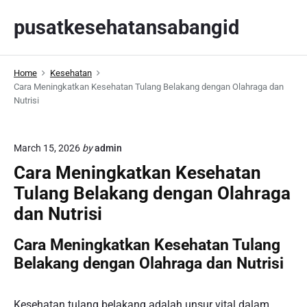
S
pusatkesehatansabangid
k
i
p
Home
Kesehatan
t
Cara Meningkatkan Kesehatan Tulang Belakang dengan Olahraga dan
o
Nutrisi
c
o
n
March 15, 2026
by
admin
t
Cara Meningkatkan Kesehatan
e
Tulang Belakang dengan Olahraga
n
dan Nutrisi
t
Cara Meningkatkan Kesehatan Tulang
Belakang dengan Olahraga dan Nutrisi
Kesehatan tulang belakang adalah unsur vital dalam