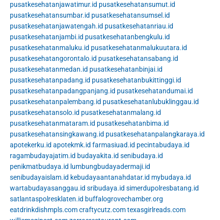
pusatkesehatanjawatimur.id
pusatkesehatansumut.id
pusatkesehatansumbar.id
pusatkesehatansumsel.id
pusatkesehatanjawatengah.id
pusatkesehatanriau.id
pusatkesehatanjambi.id
pusatkesehatanbengkulu.id
pusatkesehatanmaluku.id
pusatkesehatanmalukuutara.id
pusatkesehatangorontalo.id
pusatkesehatansabang.id
pusatkesehatanmedan.id
pusatkesehatanbinjai.id
pusatkesehatanpadang.id
pusatkesehatanbukittinggi.id
pusatkesehatanpadangpanjang.id
pusatkesehatandumai.id
pusatkesehatanpalembang.id
pusatkesehatanlubuklinggau.id
pusatkesehatansolo.id
pusatkesehatanmalang.id
pusatkesehatanmataram.id
pusatkesehatanbima.id
pusatkesehatansingkawang.id
pusatkesehatanpalangkaraya.id
apotekerku.id
apotekmk.id
farmasiuad.id
pecintabudaya.id
ragambudayajatim.id
budayakita.id
senibudaya.id
penikmatbudaya.id
lumbungbudayadermaji.id
senibudayaislam.id
kebudayaantanahdatar.id
mybudaya.id
wartabudayasanggau.id
sribudaya.id
simerdupolresbatang.id
satlantaspolresklaten.id
buffalogrovechamber.org
eatdrinkdishmpls.com
craftycutz.com
texasgirlreads.com