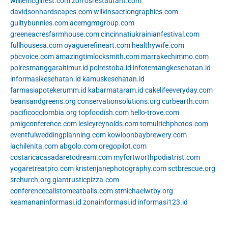
williemcginest.com
zorrosrestaurant.com
davidsonhardscapes.com
wilkinsactiongraphics.com
guiltybunnies.com
acemgmtgroup.com
greeneacresfarmhouse.com
cincinnatiukrainianfestival.com
fullhousesa.com
oyaguerefineart.com
healthywife.com
pbcvoice.com
amazingtimlocksmith.com
marrakechimmo.com
polresmanggaraitimur.id
polrestoba.id
infotentangkesehatan.id
informasikesehatan.id
kamuskesehatan.id
farmasiapotekerumm.id
kabarmataram.id
cakelifeeveryday.com
beansandgreens.org
conservationsolutions.org
curbearth.com
pacificocolombia.org
topfoodish.com
hello-trove.com
pmigconference.com
lesleyreynolds.com
tomulrichphotos.com
eventfulweddingplanning.com
kowloonbaybrewery.com
lachilenita.com
abgolo.com
oregopilot.com
costaricacasadaretodream.com
myfortworthpodiatrist.com
yogaretreatpro.com
kristenjanephotography.com
sctbrescue.org
srchurch.org
giantrusticpizza.com
conferencecallstomeatballs.com
stmichaelwtby.org
keamananinformasi.id
zonainformasi.id
informasi123.id