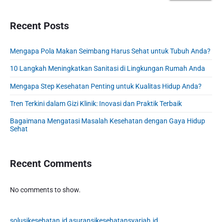
m
p
o
i
a
o
s
o
r
Recent Posts
s
y
t
n
t
S
:
Mengapa Pola Makan Seimbang Harus Sehat untuk Tubuh Anda?
:
i
d
10 Langkah Meningkatkan Sanitasi di Lingkungan Rumah Anda
e
b
Mengapa Step Kesehatan Penting untuk Kualitas Hidup Anda?
a
Tren Terkini dalam Gizi Klinik: Inovasi dan Praktik Terbaik
r
Bagaimana Mengatasi Masalah Kesehatan dengan Gaya Hidup
Sehat
Recent Comments
No comments to show.
solusikesehatan.id
asuransikesehatansyariah.id