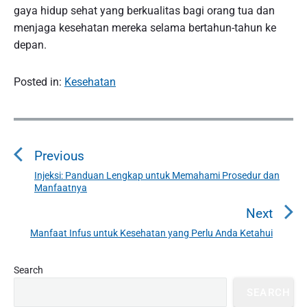
gaya hidup sehat yang berkualitas bagi orang tua dan
menjaga kesehatan mereka selama bertahun-tahun ke
depan.
Posted in:
Kesehatan
P
o
Previous
s
t
Injeksi: Panduan Lengkap untuk Memahami Prosedur dan
P
Manfaatnya
n
r
a
e
Next
v
v
Manfaat Infus untuk Kesehatan yang Perlu Anda Ketahui
N
i
i
e
o
g
P
x
Search
u
r
a
t
SEARCH
i
s
t
p