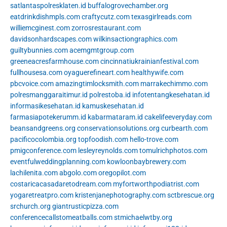
satlantaspolresklaten.id
buffalogrovechamber.org
eatdrinkdishmpls.com
craftycutz.com
texasgirlreads.com
williemcginest.com
zorrosrestaurant.com
davidsonhardscapes.com
wilkinsactiongraphics.com
guiltybunnies.com
acemgmtgroup.com
greeneacresfarmhouse.com
cincinnatiukrainianfestival.com
fullhousesa.com
oyaguerefineart.com
healthywife.com
pbcvoice.com
amazingtimlocksmith.com
marrakechimmo.com
polresmanggaraitimur.id
polrestoba.id
infotentangkesehatan.id
informasikesehatan.id
kamuskesehatan.id
farmasiapotekerumm.id
kabarmataram.id
cakelifeeveryday.com
beansandgreens.org
conservationsolutions.org
curbearth.com
pacificocolombia.org
topfoodish.com
hello-trove.com
pmigconference.com
lesleyreynolds.com
tomulrichphotos.com
eventfulweddingplanning.com
kowloonbaybrewery.com
lachilenita.com
abgolo.com
oregopilot.com
costaricacasadaretodream.com
myfortworthpodiatrist.com
yogaretreatpro.com
kristenjanephotography.com
sctbrescue.org
srchurch.org
giantrusticpizza.com
conferencecallstomeatballs.com
stmichaelwtby.org