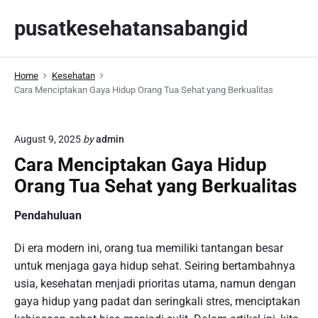
S
pusatkesehatansabangid
k
i
p
Home
Kesehatan
t
Cara Menciptakan Gaya Hidup Orang Tua Sehat yang Berkualitas
o
c
o
August 9, 2025
by
admin
n
Cara Menciptakan Gaya Hidup
t
Orang Tua Sehat yang Berkualitas
e
n
Pendahuluan
t
Di era modern ini, orang tua memiliki tantangan besar
untuk menjaga gaya hidup sehat. Seiring bertambahnya
usia, kesehatan menjadi prioritas utama, namun dengan
gaya hidup yang padat dan seringkali stres, menciptakan