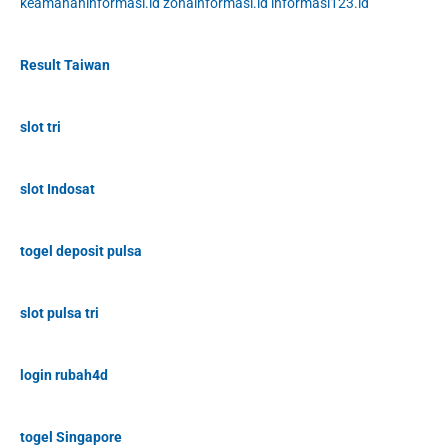
keamananinformasi.id
zonainformasi.id
informasi123.id
Result Taiwan
slot tri
slot Indosat
togel deposit pulsa
slot pulsa tri
login rubah4d
togel Singapore