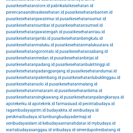
pusatkesehatanstore.id
pabrikalatkesehatan.id
perencanaandinaskesehatan.id
pusatkesehatanbanten.id
pusatkesehatanjawatimur.id
pusatkesehatansumut.id
pusatkesehatansumbar.id
pusatkesehatansumsel.id
pusatkesehatanjawatengah.id
pusatkesehatanriau.id
pusatkesehatanjambi.id
pusatkesehatanbengkulu.id
pusatkesehatanmaluku.id
pusatkesehatanmalukuutara.id
pusatkesehatangorontalo.id
pusatkesehatansabang.id
pusatkesehatanmedan.id
pusatkesehatanbinjai.id
pusatkesehatanpadang.id
pusatkesehatanbukittinggi.id
pusatkesehatanpadangpanjang.id
pusatkesehatandumai.id
pusatkesehatanpalembang.id
pusatkesehatanlubuklinggau.id
pusatkesehatansolo.id
pusatkesehatanmalang.id
pusatkesehatanmataram.id
pusatkesehatanbima.id
pusatkesehatansingkawang.id
pusatkesehatanpalangkaraya.id
apotekerku.id
apotekmk.id
farmasiuad.id
pecintabudaya.id
ragambudayajatim.id
budayakita.id
senibudaya.id
penikmatbudaya.id
lumbungbudayadermaji.id
senibudayaislam.id
kebudayaantanahdatar.id
mybudaya.id
wartabudayasanggau.id
sribudaya.id
simerdupolresbatang.id