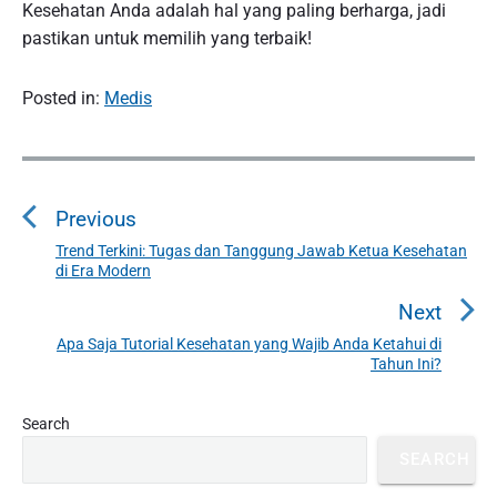
Kesehatan Anda adalah hal yang paling berharga, jadi
pastikan untuk memilih yang terbaik!
Posted in:
Medis
P
o
Previous
s
t
Trend Terkini: Tugas dan Tanggung Jawab Ketua Kesehatan
P
di Era Modern
n
r
a
e
Next
v
v
Apa Saja Tutorial Kesehatan yang Wajib Anda Ketahui di
N
i
Tahun Ini?
i
e
o
g
x
u
P
Search
a
t
r
s
t
p
SEARCH
i
p
o
i
m