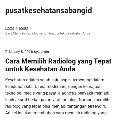
S
pusatkesehatansabangid
k
i
p
Home
Medis
t
Cara Memilih Radiolog yang Tepat untuk Kesehatan Anda
o
c
o
February 8, 2026
by
admin
n
Cara Memilih Radiolog yang Tepat
t
untuk Kesehatan Anda
e
n
Kesehatan adalah salah satu aspek terpenting dalam
t
kehidupan kita. Di era modern ini, dengan kemajuan
teknologi medis yang pesat, diagnosis penyakit menjadi
lebih akurat berkat peran vital radiolog. Namun, memilih
radiolog yang tepat bisa menjadi tantangan tersendiri.
Artikel ini akan membahas cara memilih radiolog yang