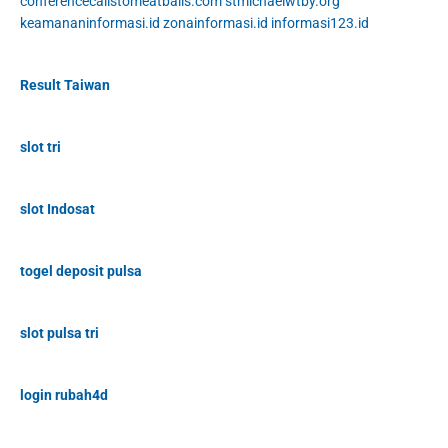
conferencecallstomeatballs.com
stmichaelwtby.org
keamananinformasi.id
zonainformasi.id
informasi123.id
Result Taiwan
slot tri
slot Indosat
togel deposit pulsa
slot pulsa tri
login rubah4d