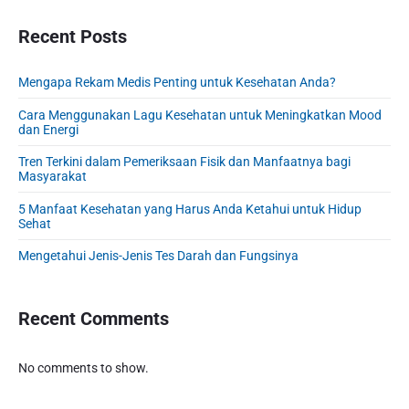
o
s
a
o
s
r
Recent Posts
t
n
t
y
:
S
:
Mengapa Rekam Medis Penting untuk Kesehatan Anda?
i
d
Cara Menggunakan Lagu Kesehatan untuk Meningkatkan Mood
e
dan Energi
b
Tren Terkini dalam Pemeriksaan Fisik dan Manfaatnya bagi
a
Masyarakat
r
5 Manfaat Kesehatan yang Harus Anda Ketahui untuk Hidup
Sehat
Mengetahui Jenis-Jenis Tes Darah dan Fungsinya
Recent Comments
No comments to show.