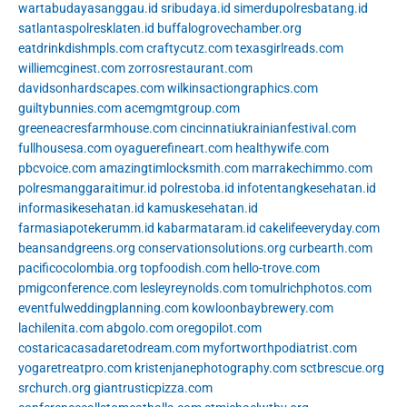
wartabudayasanggau.id
sribudaya.id
simerdupolresbatang.id
satlantaspolresklaten.id
buffalogrovechamber.org
eatdrinkdishmpls.com
craftycutz.com
texasgirlreads.com
williemcginest.com
zorrosrestaurant.com
davidsonhardscapes.com
wilkinsactiongraphics.com
guiltybunnies.com
acemgmtgroup.com
greeneacresfarmhouse.com
cincinnatiukrainianfestival.com
fullhousesa.com
oyaguerefineart.com
healthywife.com
pbcvoice.com
amazingtimlocksmith.com
marrakechimmo.com
polresmanggaraitimur.id
polrestoba.id
infotentangkesehatan.id
informasikesehatan.id
kamuskesehatan.id
farmasiapotekerumm.id
kabarmataram.id
cakelifeeveryday.com
beansandgreens.org
conservationsolutions.org
curbearth.com
pacificocolombia.org
topfoodish.com
hello-trove.com
pmigconference.com
lesleyreynolds.com
tomulrichphotos.com
eventfulweddingplanning.com
kowloonbaybrewery.com
lachilenita.com
abgolo.com
oregopilot.com
costaricacasadaretodream.com
myfortworthpodiatrist.com
yogaretreatpro.com
kristenjanephotography.com
sctbrescue.org
srchurch.org
giantrusticpizza.com