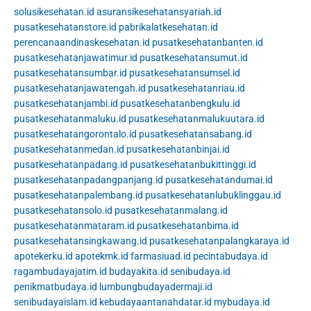
solusikesehatan.id
asuransikesehatansyariah.id
pusatkesehatanstore.id
pabrikalatkesehatan.id
perencanaandinaskesehatan.id
pusatkesehatanbanten.id
pusatkesehatanjawatimur.id
pusatkesehatansumut.id
pusatkesehatansumbar.id
pusatkesehatansumsel.id
pusatkesehatanjawatengah.id
pusatkesehatanriau.id
pusatkesehatanjambi.id
pusatkesehatanbengkulu.id
pusatkesehatanmaluku.id
pusatkesehatanmalukuutara.id
pusatkesehatangorontalo.id
pusatkesehatansabang.id
pusatkesehatanmedan.id
pusatkesehatanbinjai.id
pusatkesehatanpadang.id
pusatkesehatanbukittinggi.id
pusatkesehatanpadangpanjang.id
pusatkesehatandumai.id
pusatkesehatanpalembang.id
pusatkesehatanlubuklinggau.id
pusatkesehatansolo.id
pusatkesehatanmalang.id
pusatkesehatanmataram.id
pusatkesehatanbima.id
pusatkesehatansingkawang.id
pusatkesehatanpalangkaraya.id
apotekerku.id
apotekmk.id
farmasiuad.id
pecintabudaya.id
ragambudayajatim.id
budayakita.id
senibudaya.id
penikmatbudaya.id
lumbungbudayadermaji.id
senibudayaislam.id
kebudayaantanahdatar.id
mybudaya.id