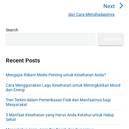
n
r
Next
a
e
dan Cara Menghadapinya
N
v
v
e
i
i
P
x
Search
o
g
r
t
u
SEARCH
a
i
p
s
m
t
o
a
p
i
s
r
Recent Posts
o
o
y
t
s
S
n
:
t
Mengapa Rekam Medis Penting untuk Kesehatan Anda?
i
:
d
Cara Menggunakan Lagu Kesehatan untuk Meningkatkan Mood
e
dan Energi
b
Tren Terkini dalam Pemeriksaan Fisik dan Manfaatnya bagi
a
Masyarakat
r
5 Manfaat Kesehatan yang Harus Anda Ketahui untuk Hidup
Sehat