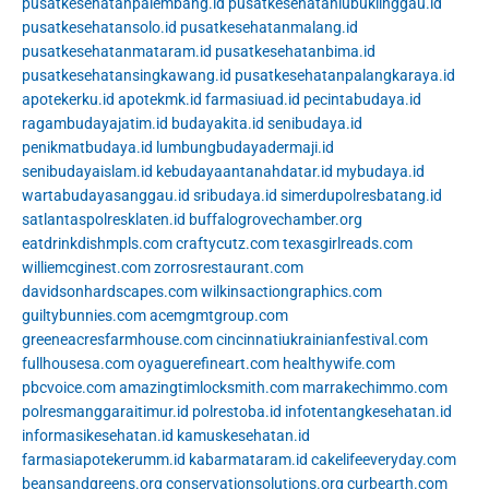
pusatkesehatanpalembang.id
pusatkesehatanlubuklinggau.id
pusatkesehatansolo.id
pusatkesehatanmalang.id
pusatkesehatanmataram.id
pusatkesehatanbima.id
pusatkesehatansingkawang.id
pusatkesehatanpalangkaraya.id
apotekerku.id
apotekmk.id
farmasiuad.id
pecintabudaya.id
ragambudayajatim.id
budayakita.id
senibudaya.id
penikmatbudaya.id
lumbungbudayadermaji.id
senibudayaislam.id
kebudayaantanahdatar.id
mybudaya.id
wartabudayasanggau.id
sribudaya.id
simerdupolresbatang.id
satlantaspolresklaten.id
buffalogrovechamber.org
eatdrinkdishmpls.com
craftycutz.com
texasgirlreads.com
williemcginest.com
zorrosrestaurant.com
davidsonhardscapes.com
wilkinsactiongraphics.com
guiltybunnies.com
acemgmtgroup.com
greeneacresfarmhouse.com
cincinnatiukrainianfestival.com
fullhousesa.com
oyaguerefineart.com
healthywife.com
pbcvoice.com
amazingtimlocksmith.com
marrakechimmo.com
polresmanggaraitimur.id
polrestoba.id
infotentangkesehatan.id
informasikesehatan.id
kamuskesehatan.id
farmasiapotekerumm.id
kabarmataram.id
cakelifeeveryday.com
beansandgreens.org
conservationsolutions.org
curbearth.com