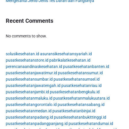
Mengetahui Jenis-Jenis Tes Darah dan Fungsinya
Recent Comments
No comments to show.
solusikesehatan.id
asuransikesehatansyariah.id
pusatkesehatanstore.id
pabrikalatkesehatan.id
perencanaandinaskesehatan.id
pusatkesehatanbanten.id
pusatkesehatanjawatimur.id
pusatkesehatansumut.id
pusatkesehatansumbar.id
pusatkesehatansumsel.id
pusatkesehatanjawatengah.id
pusatkesehatanriau.id
pusatkesehatanjambi.id
pusatkesehatanbengkulu.id
pusatkesehatanmaluku.id
pusatkesehatanmalukuutara.id
pusatkesehatangorontalo.id
pusatkesehatansabang.id
pusatkesehatanmedan.id
pusatkesehatanbinjai.id
pusatkesehatanpadang.id
pusatkesehatanbukittinggi.id
pusatkesehatanpadangpanjang.id
pusatkesehatandumai.id