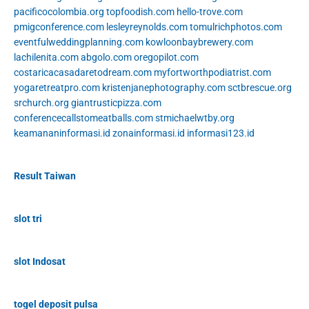
pacificocolombia.org
topfoodish.com
hello-trove.com
pmigconference.com
lesleyreynolds.com
tomulrichphotos.com
eventfulweddingplanning.com
kowloonbaybrewery.com
lachilenita.com
abgolo.com
oregopilot.com
costaricacasadaretodream.com
myfortworthpodiatrist.com
yogaretreatpro.com
kristenjanephotography.com
sctbrescue.org
srchurch.org
giantrusticpizza.com
conferencecallstomeatballs.com
stmichaelwtby.org
keamananinformasi.id
zonainformasi.id
informasi123.id
Result Taiwan
slot tri
slot Indosat
togel deposit pulsa