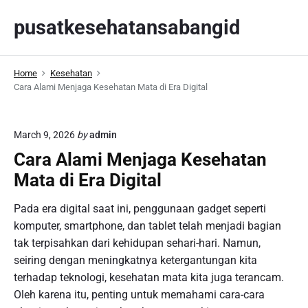
S
pusatkesehatansabangid
k
i
p
Home
Kesehatan
t
Cara Alami Menjaga Kesehatan Mata di Era Digital
o
c
o
March 9, 2026
by
admin
n
Cara Alami Menjaga Kesehatan
t
Mata di Era Digital
e
n
Pada era digital saat ini, penggunaan gadget seperti
t
komputer, smartphone, dan tablet telah menjadi bagian
tak terpisahkan dari kehidupan sehari-hari. Namun,
seiring dengan meningkatnya ketergantungan kita
terhadap teknologi, kesehatan mata kita juga terancam.
Oleh karena itu, penting untuk memahami cara-cara