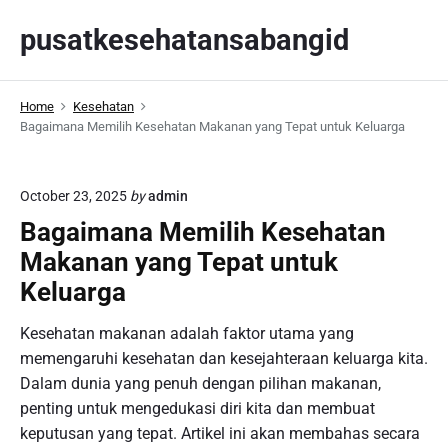
S
pusatkesehatansabangid
k
i
p
Home
Kesehatan
t
Bagaimana Memilih Kesehatan Makanan yang Tepat untuk Keluarga
o
c
o
October 23, 2025
by
admin
n
Bagaimana Memilih Kesehatan
t
Makanan yang Tepat untuk
e
n
Keluarga
t
Kesehatan makanan adalah faktor utama yang
memengaruhi kesehatan dan kesejahteraan keluarga kita.
Dalam dunia yang penuh dengan pilihan makanan,
penting untuk mengedukasi diri kita dan membuat
keputusan yang tepat. Artikel ini akan membahas secara