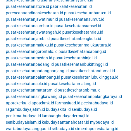
pusatkesehatanstore.id
pabrikalatkesehatan.id
perencanaandinaskesehatan.id
pusatkesehatanbanten.id
pusatkesehatanjawatimur.id
pusatkesehatansumut.id
pusatkesehatansumbar.id
pusatkesehatansumsel.id
pusatkesehatanjawatengah.id
pusatkesehatanriau.id
pusatkesehatanjambi.id
pusatkesehatanbengkulu.id
pusatkesehatanmaluku.id
pusatkesehatanmalukuutara.id
pusatkesehatangorontalo.id
pusatkesehatansabang.id
pusatkesehatanmedan.id
pusatkesehatanbinjai.id
pusatkesehatanpadang.id
pusatkesehatanbukittinggi.id
pusatkesehatanpadangpanjang.id
pusatkesehatandumai.id
pusatkesehatanpalembang.id
pusatkesehatanlubuklinggau.id
pusatkesehatansolo.id
pusatkesehatanmalang.id
pusatkesehatanmataram.id
pusatkesehatanbima.id
pusatkesehatansingkawang.id
pusatkesehatanpalangkaraya.id
apotekerku.id
apotekmk.id
farmasiuad.id
pecintabudaya.id
ragambudayajatim.id
budayakita.id
senibudaya.id
penikmatbudaya.id
lumbungbudayadermaji.id
senibudayaislam.id
kebudayaantanahdatar.id
mybudaya.id
wartabudayasanggau.id
sribudaya.id
simerdupolresbatang.id