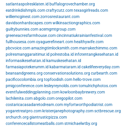
satlantaspolresklaten.id
buffalogrovechamber.org
eatdrinkdishmpls.com
craftycutz.com
texasgirlreads.com
williemcginest.com
zorrosrestaurant.com
davidsonhardscapes.com
wilkinsactiongraphics.com
guiltybunnies.com
acemgmtgroup.com
greeneacresfarmhouse.com
cincinnatiukrainianfestival.com
fullhousesa.com
oyaguerefineart.com
healthywife.com
pbcvoice.com
amazingtimlocksmith.com
marrakechimmo.com
polresmanggaraitimur.id
polrestoba.id
infotentangkesehatan.id
informasikesehatan.id
kamuskesehatan.id
farmasiapotekerumm.id
kabarmataram.id
cakelifeeveryday.com
beansandgreens.org
conservationsolutions.org
curbearth.com
pacificocolombia.org
topfoodish.com
hello-trove.com
pmigconference.com
lesleyreynolds.com
tomulrichphotos.com
eventfulweddingplanning.com
kowloonbaybrewery.com
lachilenita.com
abgolo.com
oregopilot.com
costaricacasadaretodream.com
myfortworthpodiatrist.com
yogaretreatpro.com
kristenjanephotography.com
sctbrescue.org
srchurch.org
giantrusticpizza.com
conferencecallstomeatballs.com
stmichaelwtby.org