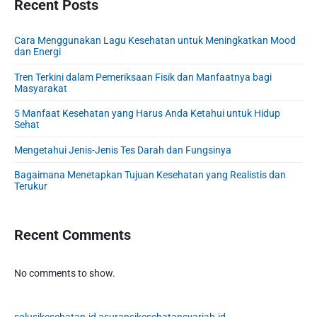
r
Recent Posts
o
o
y
t
s
S
n
:
t
Cara Menggunakan Lagu Kesehatan untuk Meningkatkan Mood
i
dan Energi
:
d
e
Tren Terkini dalam Pemeriksaan Fisik dan Manfaatnya bagi
Masyarakat
b
a
5 Manfaat Kesehatan yang Harus Anda Ketahui untuk Hidup
r
Sehat
Mengetahui Jenis-Jenis Tes Darah dan Fungsinya
Bagaimana Menetapkan Tujuan Kesehatan yang Realistis dan
Terukur
Recent Comments
No comments to show.
solusikesehatan.id
asuransikesehatansyariah.id