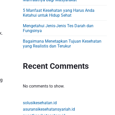
d
e
5 Manfaat Kesehatan yang Harus Anda
b
Ketahui untuk Hidup Sehat
a
Mengetahui Jenis-Jenis Tes Darah dan
r
Fungsinya
k.
Bagaimana Menetapkan Tujuan Kesehatan
yang Realistis dan Terukur
Recent Comments
ng
No comments to show.
solusikesehatan.id
asuransikesehatansyariah.id