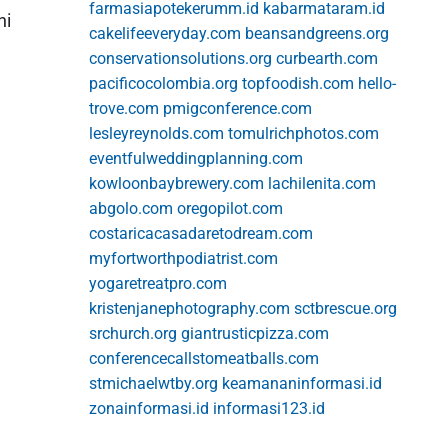
farmasiapotekerumm.id
kabarmataram.id
ni
cakelifeeveryday.com
beansandgreens.org
conservationsolutions.org
curbearth.com
pacificocolombia.org
topfoodish.com
hello-
trove.com
pmigconference.com
lesleyreynolds.com
tomulrichphotos.com
eventfulweddingplanning.com
kowloonbaybrewery.com
lachilenita.com
abgolo.com
oregopilot.com
costaricacasadaretodream.com
myfortworthpodiatrist.com
yogaretreatpro.com
kristenjanephotography.com
sctbrescue.org
srchurch.org
giantrusticpizza.com
,
conferencecallstomeatballs.com
stmichaelwtby.org
keamananinformasi.id
zonainformasi.id
informasi123.id