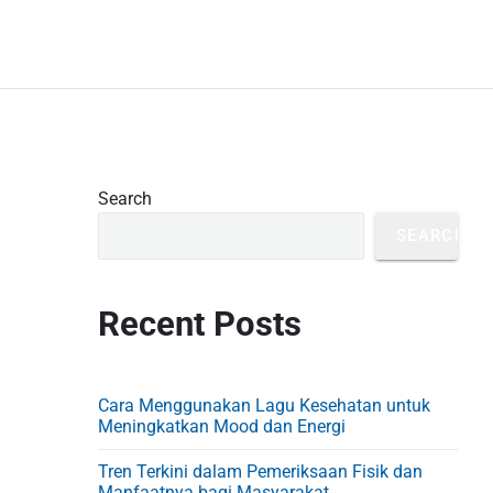
P
Search
r
SEARCH
i
m
Recent Posts
a
r
y
Cara Menggunakan Lagu Kesehatan untuk
S
Meningkatkan Mood dan Energi
i
Tren Terkini dalam Pemeriksaan Fisik dan
Manfaatnya bagi Masyarakat