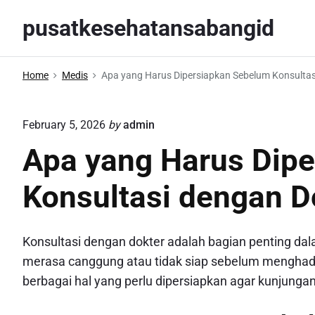
S
pusatkesehatansabangid
k
i
p
Home
Medis
Apa yang Harus Dipersiapkan Sebelum Konsultas
t
o
February 5, 2026
by
admin
c
o
Apa yang Harus Dip
n
Konsultasi dengan D
t
e
n
Konsultasi dengan dokter adalah bagian penting d
t
merasa canggung atau tidak siap sebelum menghadapi
berbagai hal yang perlu dipersiapkan agar kunjungan 