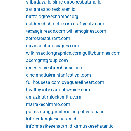
sribudaya.id
simerdupolresbatang.id
satlantaspolresklaten.id
buffalogrovechamber.org
eatdrinkdishmpls.com
craftycutz.com
texasgirlreads.com
williemcginest.com
zorrosrestaurant.com
davidsonhardscapes.com
wilkinsactiongraphics.com
guiltybunnies.com
acemgmtgroup.com
greeneacresfarmhouse.com
cincinnatiukrainianfestival.com
fullhousesa.com
oyaguerefineart.com
healthywife.com
pbcvoice.com
amazingtimlocksmith.com
marrakechimmo.com
polresmanggaraitimur.id
polrestoba.id
infotentangkesehatan.id
informasikesehatan.id
kamuskesehatan.id