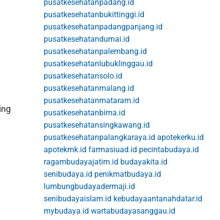
pusatkesehatanpadang.id
pusatkesehatanbukittinggi.id
pusatkesehatanpadangpanjang.id
pusatkesehatandumai.id
pusatkesehatanpalembang.id
pusatkesehatanlubuklinggau.id
pusatkesehatansolo.id
pusatkesehatanmalang.id
pusatkesehatanmataram.id
ing
pusatkesehatanbima.id
pusatkesehatansingkawang.id
pusatkesehatanpalangkaraya.id
apotekerku.id
apotekmk.id
farmasiuad.id
pecintabudaya.id
ragambudayajatim.id
budayakita.id
senibudaya.id
penikmatbudaya.id
lumbungbudayadermaji.id
senibudayaislam.id
kebudayaantanahdatar.id
mybudaya.id
wartabudayasanggau.id