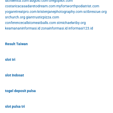
lachilenita.com
abgolo.com
oregopilot.com
costaricacasadaretodream.com
myfortworthpodiatrist.com
yogaretreatpro.com
kristenjanephotography.com
sctbrescue.org
srchurch.org
giantrusticpizza.com
conferencecallstomeatballs.com
stmichaelwtby.org
keamananinformasi.id
zonainformasi.id
informasi123.id
Result Taiwan
slot tri
slot Indosat
togel deposit pulsa
slot pulsa tri