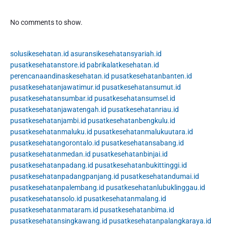
No comments to show.
solusikesehatan.id
asuransikesehatansyariah.id
pusatkesehatanstore.id
pabrikalatkesehatan.id
perencanaandinaskesehatan.id
pusatkesehatanbanten.id
pusatkesehatanjawatimur.id
pusatkesehatansumut.id
pusatkesehatansumbar.id
pusatkesehatansumsel.id
pusatkesehatanjawatengah.id
pusatkesehatanriau.id
pusatkesehatanjambi.id
pusatkesehatanbengkulu.id
pusatkesehatanmaluku.id
pusatkesehatanmalukuutara.id
pusatkesehatangorontalo.id
pusatkesehatansabang.id
pusatkesehatanmedan.id
pusatkesehatanbinjai.id
pusatkesehatanpadang.id
pusatkesehatanbukittinggi.id
pusatkesehatanpadangpanjang.id
pusatkesehatandumai.id
pusatkesehatanpalembang.id
pusatkesehatanlubuklinggau.id
pusatkesehatansolo.id
pusatkesehatanmalang.id
pusatkesehatanmataram.id
pusatkesehatanbima.id
pusatkesehatansingkawang.id
pusatkesehatanpalangkaraya.id