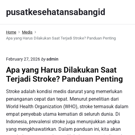
S
pusatkesehatansabangid
k
i
p
Home
Medis
t
Apa yang Harus Dilakukan Saat Terjadi Stroke? Panduan Penting
o
c
o
February 27, 2026
by
admin
n
Apa yang Harus Dilakukan Saat
t
Terjadi Stroke? Panduan Penting
e
n
Stroke adalah kondisi medis darurat yang memerlukan
t
penanganan cepat dan tepat. Menurut penelitian dari
World Health Organization (WHO), stroke termasuk dalam
empat penyebab utama kematian di seluruh dunia. Di
Indonesia, prevalensi stroke juga menunjukkan angka
yang mengkhawatirkan. Dalam panduan ini, kita akan