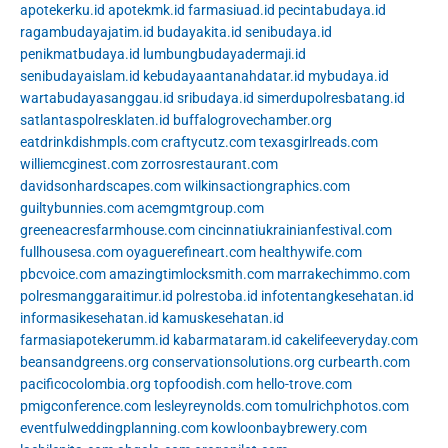
apotekerku.id
apotekmk.id
farmasiuad.id
pecintabudaya.id
ragambudayajatim.id
budayakita.id
senibudaya.id
penikmatbudaya.id
lumbungbudayadermaji.id
senibudayaislam.id
kebudayaantanahdatar.id
mybudaya.id
wartabudayasanggau.id
sribudaya.id
simerdupolresbatang.id
satlantaspolresklaten.id
buffalogrovechamber.org
eatdrinkdishmpls.com
craftycutz.com
texasgirlreads.com
williemcginest.com
zorrosrestaurant.com
davidsonhardscapes.com
wilkinsactiongraphics.com
guiltybunnies.com
acemgmtgroup.com
greeneacresfarmhouse.com
cincinnatiukrainianfestival.com
fullhousesa.com
oyaguerefineart.com
healthywife.com
pbcvoice.com
amazingtimlocksmith.com
marrakechimmo.com
polresmanggaraitimur.id
polrestoba.id
infotentangkesehatan.id
informasikesehatan.id
kamuskesehatan.id
farmasiapotekerumm.id
kabarmataram.id
cakelifeeveryday.com
beansandgreens.org
conservationsolutions.org
curbearth.com
pacificocolombia.org
topfoodish.com
hello-trove.com
pmigconference.com
lesleyreynolds.com
tomulrichphotos.com
eventfulweddingplanning.com
kowloonbaybrewery.com