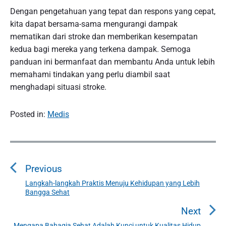
Dengan pengetahuan yang tepat dan respons yang cepat,
kita dapat bersama-sama mengurangi dampak
mematikan dari stroke dan memberikan kesempatan
kedua bagi mereka yang terkena dampak. Semoga
panduan ini bermanfaat dan membantu Anda untuk lebih
memahami tindakan yang perlu diambil saat
menghadapi situasi stroke.
Posted in:
Medis
P
o
Previous
s
t
Langkah-langkah Praktis Menuju Kehidupan yang Lebih
P
Bangga Sehat
n
r
a
e
Next
v
v
Mengapa Bahagia Sehat Adalah Kunci untuk Kualitas Hidup