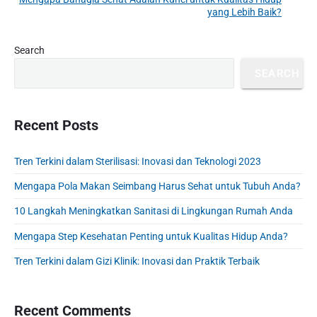
N
i
yang Lebih Baik?
i
e
o
g
x
u
P
Search
a
t
r
s
t
p
SEARCH
i
p
o
i
m
o
s
a
o
s
r
Recent Posts
t
n
t
y
:
S
:
Tren Terkini dalam Sterilisasi: Inovasi dan Teknologi 2023
i
d
Mengapa Pola Makan Seimbang Harus Sehat untuk Tubuh Anda?
e
b
10 Langkah Meningkatkan Sanitasi di Lingkungan Rumah Anda
a
Mengapa Step Kesehatan Penting untuk Kualitas Hidup Anda?
r
Tren Terkini dalam Gizi Klinik: Inovasi dan Praktik Terbaik
Recent Comments