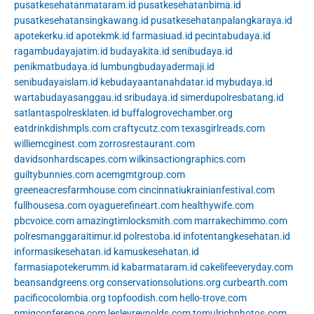
pusatkesehatanmataram.id
pusatkesehatanbima.id
pusatkesehatansingkawang.id
pusatkesehatanpalangkaraya.id
apotekerku.id
apotekmk.id
farmasiuad.id
pecintabudaya.id
ragambudayajatim.id
budayakita.id
senibudaya.id
penikmatbudaya.id
lumbungbudayadermaji.id
senibudayaislam.id
kebudayaantanahdatar.id
mybudaya.id
wartabudayasanggau.id
sribudaya.id
simerdupolresbatang.id
satlantaspolresklaten.id
buffalogrovechamber.org
eatdrinkdishmpls.com
craftycutz.com
texasgirlreads.com
williemcginest.com
zorrosrestaurant.com
davidsonhardscapes.com
wilkinsactiongraphics.com
guiltybunnies.com
acemgmtgroup.com
greeneacresfarmhouse.com
cincinnatiukrainianfestival.com
fullhousesa.com
oyaguerefineart.com
healthywife.com
pbcvoice.com
amazingtimlocksmith.com
marrakechimmo.com
polresmanggaraitimur.id
polrestoba.id
infotentangkesehatan.id
informasikesehatan.id
kamuskesehatan.id
farmasiapotekerumm.id
kabarmataram.id
cakelifeeveryday.com
beansandgreens.org
conservationsolutions.org
curbearth.com
pacificocolombia.org
topfoodish.com
hello-trove.com
pmigconference.com
lesleyreynolds.com
tomulrichphotos.com