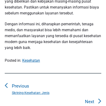
yang diberikan dan kebijakan masing-masing pusat
kesehatan. Pastikan untuk menanyakan informasi biaya
sebelum menggunakan layanan tersebut.
Dengan informasi ini, diharapkan pemerintah, tenaga
medis, dan masyarakat bisa lebih memahami dan
memanfaatkan layanan yang tersedia di pusat kesehatan
modern guna menjaga kesehatan dan kesejahteraan
yang lebih baik.
Posted in:
Kesehatan
P
o
Previous
s
t
Skrining Kesehatan: Jenis
P
n
r
Next
a
e