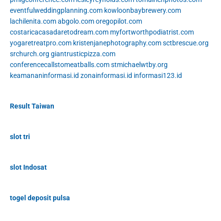
eventfulweddingplanning.com
kowloonbaybrewery.com
lachilenita.com
abgolo.com
oregopilot.com
costaricacasadaretodream.com
myfortworthpodiatrist.com
yogaretreatpro.com
kristenjanephotography.com
sctbrescue.org
srchurch.org
giantrusticpizza.com
conferencecallstomeatballs.com
stmichaelwtby.org
keamananinformasi.id
zonainformasi.id
informasi123.id
Result Taiwan
slot tri
slot Indosat
togel deposit pulsa