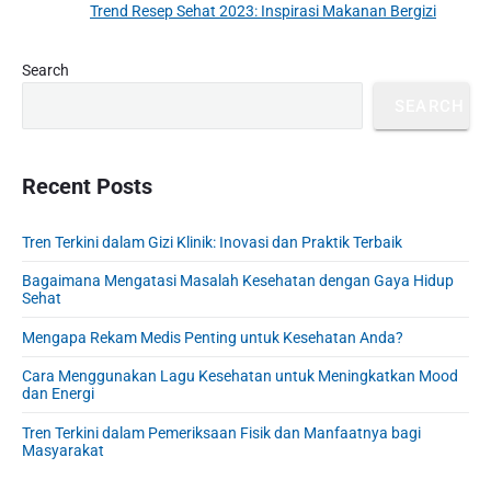
Trend Resep Sehat 2023: Inspirasi Makanan Bergizi
N
v
v
e
i
i
P
x
Search
o
g
r
t
u
SEARCH
a
i
p
s
m
t
o
a
p
i
s
r
Recent Posts
o
o
y
t
s
S
n
:
t
Tren Terkini dalam Gizi Klinik: Inovasi dan Praktik Terbaik
i
:
d
Bagaimana Mengatasi Masalah Kesehatan dengan Gaya Hidup
e
Sehat
b
Mengapa Rekam Medis Penting untuk Kesehatan Anda?
a
r
Cara Menggunakan Lagu Kesehatan untuk Meningkatkan Mood
dan Energi
Tren Terkini dalam Pemeriksaan Fisik dan Manfaatnya bagi
Masyarakat