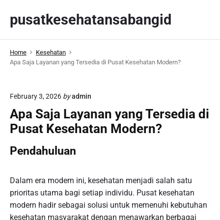
S
pusatkesehatansabangid
k
i
p
Home
Kesehatan
t
Apa Saja Layanan yang Tersedia di Pusat Kesehatan Modern?
o
c
o
February 3, 2026
by
admin
n
Apa Saja Layanan yang Tersedia di
t
Pusat Kesehatan Modern?
e
n
Pendahuluan
t
Dalam era modern ini, kesehatan menjadi salah satu
prioritas utama bagi setiap individu. Pusat kesehatan
modern hadir sebagai solusi untuk memenuhi kebutuhan
kesehatan masyarakat dengan menawarkan berbagai