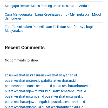
b
Mengapa Rekam Medis Penting untuk Kesehatan Anda?
a
r
Cara Menggunakan Lagu Kesehatan untuk Meningkatkan Mood
dan Energi
Tren Terkini dalam Pemeriksaan Fisik dan Manfaatnya bagi
Masyarakat
Recent Comments
No comments to show.
solusikesehatan.id
asuransikesehatansyariah.id
pusatkesehatanstore.id
pabrikalatkesehatan.id
perencanaandinaskesehatan.id
pusatkesehatanbanten.id
pusatkesehatanjawatimur.id
pusatkesehatansumut.id
pusatkesehatansumbar.id
pusatkesehatansumsel.id
pusatkesehatanjawatengah.id
pusatkesehatanriau.id
pusatkesehatanjambi.id
pusatkesehatanbengkulu.id