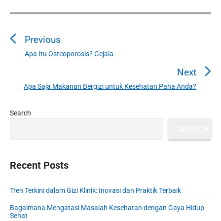
P
o
Previous
s
t
Apa Itu Osteoporosis? Gejala
P
n
r
Next
a
e
Apa Saja Makanan Bergizi untuk Kesehatan Paha Anda?
N
v
v
e
i
i
P
x
Search
o
g
r
t
u
SEARCH
a
i
p
s
m
t
o
a
p
i
s
r
Recent Posts
o
o
y
t
s
S
n
:
t
Tren Terkini dalam Gizi Klinik: Inovasi dan Praktik Terbaik
i
:
d
Bagaimana Mengatasi Masalah Kesehatan dengan Gaya Hidup
e
Sehat