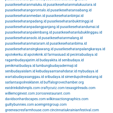
pusatkesehatanmaluku.id
pusatkesehatanmalukuutara.id
pusatkesehatangorontalo.id
pusatkesehatansabang.id
pusatkesehatanmedan.id
pusatkesehatanbinjai.id
pusatkesehatanpadang.id
pusatkesehatanbukittinggi.id
pusatkesehatanpadangpanjang.id
pusatkesehatandumai.id
pusatkesehatanpalembang.id
pusatkesehatanlubuklinggau.id
pusatkesehatansolo.id
pusatkesehatanmalang.id
pusatkesehatanmataram.id
pusatkesehatanbima.id
pusatkesehatansingkawang.id
pusatkesehatanpalangkaraya.id
apotekerku.id
apotekmk.id
farmasiuad.id
pecintabudaya.id
ragambudayajatim.id
budayakita.id
senibudaya.id
penikmatbudaya.id
lumbungbudayadermaji.id
senibudayaislam.id
kebudayaantanahdatar.id
mybudaya.id
wartabudayasanggau.id
sribudaya.id
simerdupolresbatang.id
satlantaspolresklaten.id
buffalogrovechamber.org
eatdrinkdishmpls.com
craftycutz.com
texasgirlreads.com
williemcginest.com
zorrosrestaurant.com
davidsonhardscapes.com
wilkinsactiongraphics.com
guiltybunnies.com
acemgmtgroup.com
greeneacresfarmhouse.com
cincinnatiukrainianfestival.com