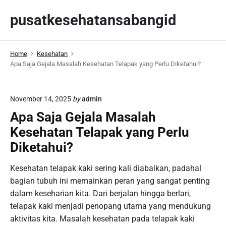
S
pusatkesehatansabangid
k
i
p
Home
Kesehatan
t
Apa Saja Gejala Masalah Kesehatan Telapak yang Perlu Diketahui?
o
c
o
November 14, 2025
by
admin
n
Apa Saja Gejala Masalah
t
Kesehatan Telapak yang Perlu
e
n
Diketahui?
t
Kesehatan telapak kaki sering kali diabaikan, padahal
bagian tubuh ini memainkan peran yang sangat penting
dalam keseharian kita. Dari berjalan hingga berlari,
telapak kaki menjadi penopang utama yang mendukung
aktivitas kita. Masalah kesehatan pada telapak kaki