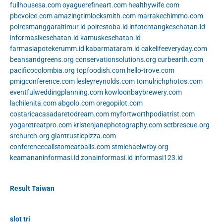
fullhousesa.com
oyaguerefineart.com
healthywife.com
pbcvoice.com
amazingtimlocksmith.com
marrakechimmo.com
polresmanggaraitimur.id
polrestoba.id
infotentangkesehatan.id
informasikesehatan.id
kamuskesehatan.id
farmasiapotekerumm.id
kabarmataram.id
cakelifeeveryday.com
beansandgreens.org
conservationsolutions.org
curbearth.com
pacificocolombia.org
topfoodish.com
hello-trove.com
pmigconference.com
lesleyreynolds.com
tomulrichphotos.com
eventfulweddingplanning.com
kowloonbaybrewery.com
lachilenita.com
abgolo.com
oregopilot.com
costaricacasadaretodream.com
myfortworthpodiatrist.com
yogaretreatpro.com
kristenjanephotography.com
sctbrescue.org
srchurch.org
giantrusticpizza.com
conferencecallstomeatballs.com
stmichaelwtby.org
keamananinformasi.id
zonainformasi.id
informasi123.id
Result Taiwan
slot tri