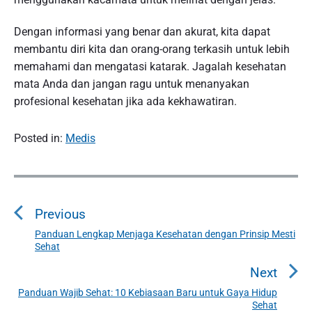
Dengan informasi yang benar dan akurat, kita dapat
membantu diri kita dan orang-orang terkasih untuk lebih
memahami dan mengatasi katarak. Jagalah kesehatan
mata Anda dan jangan ragu untuk menanyakan
profesional kesehatan jika ada kekhawatiran.
Posted in:
Medis
P
o
Previous
s
t
Panduan Lengkap Menjaga Kesehatan dengan Prinsip Mesti
P
Sehat
n
r
a
e
Next
v
v
Panduan Wajib Sehat: 10 Kebiasaan Baru untuk Gaya Hidup
N
i
Sehat
i
e