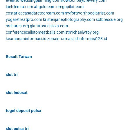
eventfulweddingplanning.com
kowloonbaybrewery.com
lachilenita.com
abgolo.com
oregopilot.com
costaricacasadaretodream.com
myfortworthpodiatrist.com
yogaretreatpro.com
kristenjanephotography.com
sctbrescue.org
srchurch.org
giantrusticpizza.com
conferencecallstomeatballs.com
stmichaelwtby.org
keamananinformasi.id
zonainformasi.id
informasi123.id
Result Taiwan
slot tri
slot Indosat
togel deposit pulsa
slot pulsa tri