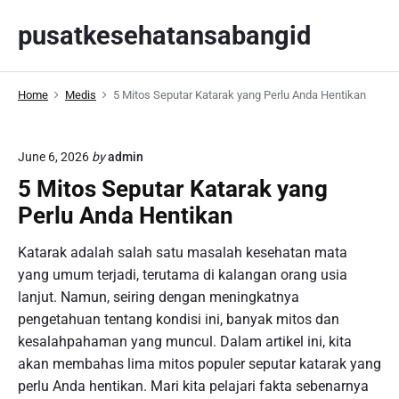
S
pusatkesehatansabangid
k
i
p
Home
Medis
5 Mitos Seputar Katarak yang Perlu Anda Hentikan
t
o
c
June 6, 2026
by
admin
o
5 Mitos Seputar Katarak yang
n
t
Perlu Anda Hentikan
e
Katarak adalah salah satu masalah kesehatan mata
n
yang umum terjadi, terutama di kalangan orang usia
t
lanjut. Namun, seiring dengan meningkatnya
pengetahuan tentang kondisi ini, banyak mitos dan
kesalahpahaman yang muncul. Dalam artikel ini, kita
akan membahas lima mitos populer seputar katarak yang
perlu Anda hentikan. Mari kita pelajari fakta sebenarnya