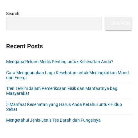
o
g
x
u
P
Search
a
t
r
s
t
p
SEARCH
i
p
o
i
m
o
s
a
o
s
r
Recent Posts
t
n
t
y
:
S
:
Mengapa Rekam Medis Penting untuk Kesehatan Anda?
i
d
Cara Menggunakan Lagu Kesehatan untuk Meningkatkan Mood
e
dan Energi
b
Tren Terkini dalam Pemeriksaan Fisik dan Manfaatnya bagi
a
Masyarakat
r
5 Manfaat Kesehatan yang Harus Anda Ketahui untuk Hidup
Sehat
Mengetahui Jenis-Jenis Tes Darah dan Fungsinya