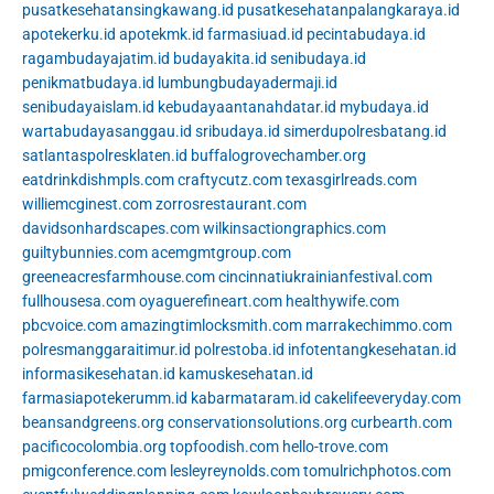
pusatkesehatansingkawang.id
pusatkesehatanpalangkaraya.id
apotekerku.id
apotekmk.id
farmasiuad.id
pecintabudaya.id
ragambudayajatim.id
budayakita.id
senibudaya.id
penikmatbudaya.id
lumbungbudayadermaji.id
senibudayaislam.id
kebudayaantanahdatar.id
mybudaya.id
wartabudayasanggau.id
sribudaya.id
simerdupolresbatang.id
satlantaspolresklaten.id
buffalogrovechamber.org
eatdrinkdishmpls.com
craftycutz.com
texasgirlreads.com
williemcginest.com
zorrosrestaurant.com
davidsonhardscapes.com
wilkinsactiongraphics.com
guiltybunnies.com
acemgmtgroup.com
greeneacresfarmhouse.com
cincinnatiukrainianfestival.com
fullhousesa.com
oyaguerefineart.com
healthywife.com
pbcvoice.com
amazingtimlocksmith.com
marrakechimmo.com
polresmanggaraitimur.id
polrestoba.id
infotentangkesehatan.id
informasikesehatan.id
kamuskesehatan.id
farmasiapotekerumm.id
kabarmataram.id
cakelifeeveryday.com
beansandgreens.org
conservationsolutions.org
curbearth.com
pacificocolombia.org
topfoodish.com
hello-trove.com
pmigconference.com
lesleyreynolds.com
tomulrichphotos.com