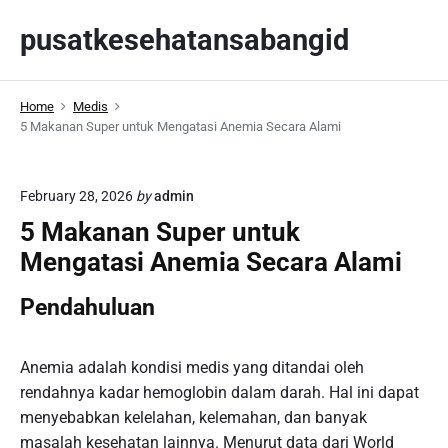
S
pusatkesehatansabangid
k
i
p
Home
Medis
t
5 Makanan Super untuk Mengatasi Anemia Secara Alami
o
c
o
February 28, 2026
by
admin
n
5 Makanan Super untuk
t
Mengatasi Anemia Secara Alami
e
n
Pendahuluan
t
Anemia adalah kondisi medis yang ditandai oleh
rendahnya kadar hemoglobin dalam darah. Hal ini dapat
menyebabkan kelelahan, kelemahan, dan banyak
masalah kesehatan lainnya. Menurut data dari World