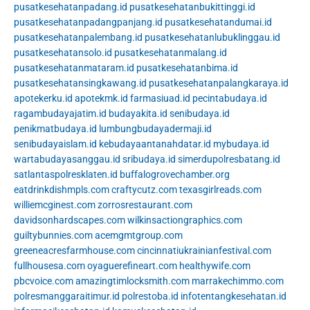
pusatkesehatanpadang.id
pusatkesehatanbukittinggi.id
pusatkesehatanpadangpanjang.id
pusatkesehatandumai.id
pusatkesehatanpalembang.id
pusatkesehatanlubuklinggau.id
pusatkesehatansolo.id
pusatkesehatanmalang.id
pusatkesehatanmataram.id
pusatkesehatanbima.id
pusatkesehatansingkawang.id
pusatkesehatanpalangkaraya.id
apotekerku.id
apotekmk.id
farmasiuad.id
pecintabudaya.id
ragambudayajatim.id
budayakita.id
senibudaya.id
penikmatbudaya.id
lumbungbudayadermaji.id
senibudayaislam.id
kebudayaantanahdatar.id
mybudaya.id
wartabudayasanggau.id
sribudaya.id
simerdupolresbatang.id
satlantaspolresklaten.id
buffalogrovechamber.org
eatdrinkdishmpls.com
craftycutz.com
texasgirlreads.com
williemcginest.com
zorrosrestaurant.com
davidsonhardscapes.com
wilkinsactiongraphics.com
guiltybunnies.com
acemgmtgroup.com
greeneacresfarmhouse.com
cincinnatiukrainianfestival.com
fullhousesa.com
oyaguerefineart.com
healthywife.com
pbcvoice.com
amazingtimlocksmith.com
marrakechimmo.com
polresmanggaraitimur.id
polrestoba.id
infotentangkesehatan.id