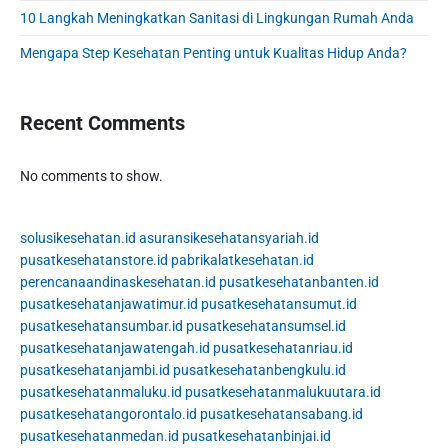
a
10 Langkah Meningkatkan Sanitasi di Lingkungan Rumah Anda
r
Mengapa Step Kesehatan Penting untuk Kualitas Hidup Anda?
Recent Comments
No comments to show.
solusikesehatan.id
asuransikesehatansyariah.id
pusatkesehatanstore.id
pabrikalatkesehatan.id
perencanaandinaskesehatan.id
pusatkesehatanbanten.id
pusatkesehatanjawatimur.id
pusatkesehatansumut.id
pusatkesehatansumbar.id
pusatkesehatansumsel.id
pusatkesehatanjawatengah.id
pusatkesehatanriau.id
pusatkesehatanjambi.id
pusatkesehatanbengkulu.id
pusatkesehatanmaluku.id
pusatkesehatanmalukuutara.id
pusatkesehatangorontalo.id
pusatkesehatansabang.id
pusatkesehatanmedan.id
pusatkesehatanbinjai.id