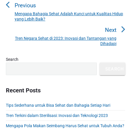
Previous
s
t
Mengapa Bahagia Sehat Adalah Kunci untuk Kualitas Hidup
P
yang Lebih Baik?
n
r
a
e
Next
v
v
Tren Negara Sehat di 2023: Inovasi dan Tantangan yang
N
i
Dihadapi
i
e
o
g
x
u
P
Search
a
t
r
s
t
p
SEARCH
i
p
o
i
m
o
s
a
o
s
r
Recent Posts
t
n
t
y
:
S
:
Tips Sederhana untuk Bisa Sehat dan Bahagia Setiap Hari
i
d
Tren Terkini dalam Sterilisasi: Inovasi dan Teknologi 2023
e
b
Mengapa Pola Makan Seimbang Harus Sehat untuk Tubuh Anda?