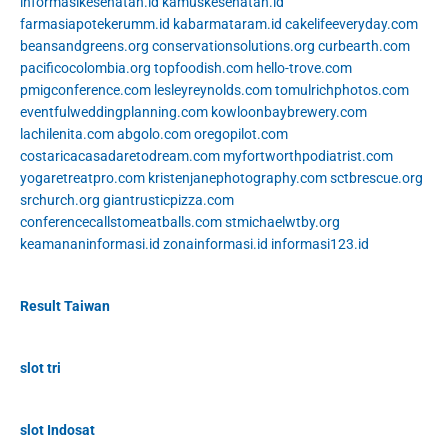
informasikesehatan.id
kamuskesehatan.id
farmasiapotekerumm.id
kabarmataram.id
cakelifeeveryday.com
beansandgreens.org
conservationsolutions.org
curbearth.com
pacificocolombia.org
topfoodish.com
hello-trove.com
pmigconference.com
lesleyreynolds.com
tomulrichphotos.com
eventfulweddingplanning.com
kowloonbaybrewery.com
lachilenita.com
abgolo.com
oregopilot.com
costaricacasadaretodream.com
myfortworthpodiatrist.com
yogaretreatpro.com
kristenjanephotography.com
sctbrescue.org
srchurch.org
giantrusticpizza.com
conferencecallstomeatballs.com
stmichaelwtby.org
keamananinformasi.id
zonainformasi.id
informasi123.id
Result Taiwan
slot tri
slot Indosat