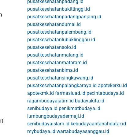
pusatkesehatanpadang.id
pusatkesehatanbukittinggi.id
n
pusatkesehatanpadangpanjang.id
pusatkesehatandumai.id
pusatkesehatanpalembang.id
pusatkesehatanlubuklinggau.id
pusatkesehatansolo.id
pusatkesehatanmalang.id
pusatkesehatanmataram.id
pusatkesehatanbima.id
pusatkesehatansingkawang.id
pusatkesehatanpalangkaraya.id
apotekerku.id
apotekmk.id
farmasiuad.id
pecintabudaya.id
ragambudayajatim.id
budayakita.id
senibudaya.id
penikmatbudaya.id
lumbungbudayadermaji.id
at
senibudayaislam.id
kebudayaantanahdatar.id
mybudaya.id
wartabudayasanggau.id