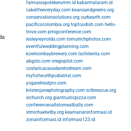
farmasiapotekerumm.id
kabarmataram.id
cakelifeeveryday.com
beansandgreens.org
conservationsolutions.org
curbearth.com
pacificocolombia.org
topfoodish.com
hello-
trove.com
pmigconference.com
da
lesleyreynolds.com
tomulrichphotos.com
eventfulweddingplanning.com
kowloonbaybrewery.com
lachilenita.com
abgolo.com
oregopilot.com
costaricacasadaretodream.com
myfortworthpodiatrist.com
yogaretreatpro.com
kristenjanephotography.com
sctbrescue.org
srchurch.org
giantrusticpizza.com
conferencecallstomeatballs.com
stmichaelwtby.org
keamananinformasi.id
zonainformasi.id
informasi123.id