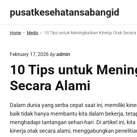
S
pusatkesehatansabangid
k
i
p
Home
Medis
10 Tips untuk Meningkatkan Kinerja Otak Secara
t
o
February 17, 2026
by
admin
c
o
10 Tips untuk Menin
n
Secara Alami
t
e
n
Dalam dunia yang serba cepat saat ini, memiliki kine
t
baik tidak hanya membantu kita dalam bekerja, teta
menghadapi tantangan sehari-hari. Di artikel ini, k
kinerja otak secara alami, menggabungkan penelitia