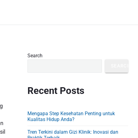
P
Search
r
SEARCH
i
m
Recent Posts
a
r
ng
y
Mengapa Step Kesehatan Penting untuk
S
Kualitas Hidup Anda?
an
i
sil
Tren Terkini dalam Gizi Klinik: Inovasi dan
Praktik Terbaik