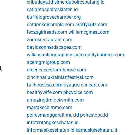
sribudaya.id
simerdupolresbatang.id
satlantaspolresklaten.id
buffalogrovechamber.org
eatdrinkdishmpls.com
craftycutz.com
texasgirlreads.com
williemcginest.com
zorrosrestaurant.com
davidsonhardscapes.com
wilkinsactiongraphics.com
guiltybunnies.com
acemgmtgroup.com
,
greeneacresfarmhouse.com
cincinnatiukrainianfestival.com
fullhousesa.com
oyaguerefineart.com
healthywife.com
pbcvoice.com
amazingtimlocksmith.com
marrakechimmo.com
polresmanggaraitimur.id
polrestoba.id
infotentangkesehatan.id
informasikesehatan.id
kamuskesehatan.id