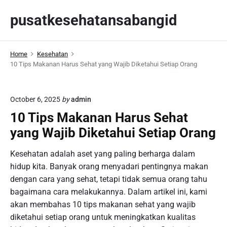
S
pusatkesehatansabangid
k
i
p
Home
Kesehatan
t
10 Tips Makanan Harus Sehat yang Wajib Diketahui Setiap Orang
o
c
o
October 6, 2025
by
admin
n
10 Tips Makanan Harus Sehat
t
yang Wajib Diketahui Setiap Orang
e
n
Kesehatan adalah aset yang paling berharga dalam
t
hidup kita. Banyak orang menyadari pentingnya makan
dengan cara yang sehat, tetapi tidak semua orang tahu
bagaimana cara melakukannya. Dalam artikel ini, kami
akan membahas 10 tips makanan sehat yang wajib
diketahui setiap orang untuk meningkatkan kualitas