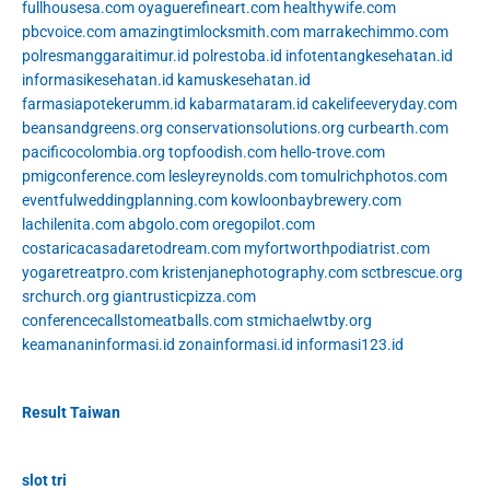
fullhousesa.com
oyaguerefineart.com
healthywife.com
pbcvoice.com
amazingtimlocksmith.com
marrakechimmo.com
polresmanggaraitimur.id
polrestoba.id
infotentangkesehatan.id
informasikesehatan.id
kamuskesehatan.id
farmasiapotekerumm.id
kabarmataram.id
cakelifeeveryday.com
beansandgreens.org
conservationsolutions.org
curbearth.com
pacificocolombia.org
topfoodish.com
hello-trove.com
pmigconference.com
lesleyreynolds.com
tomulrichphotos.com
eventfulweddingplanning.com
kowloonbaybrewery.com
lachilenita.com
abgolo.com
oregopilot.com
costaricacasadaretodream.com
myfortworthpodiatrist.com
yogaretreatpro.com
kristenjanephotography.com
sctbrescue.org
srchurch.org
giantrusticpizza.com
conferencecallstomeatballs.com
stmichaelwtby.org
keamananinformasi.id
zonainformasi.id
informasi123.id
Result Taiwan
slot tri