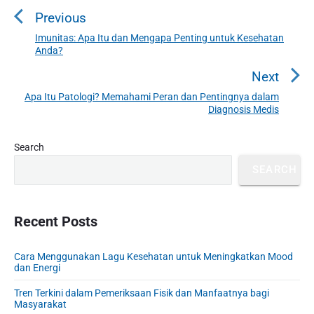
o
Previous
s
t
Imunitas: Apa Itu dan Mengapa Penting untuk Kesehatan
P
Anda?
n
r
a
e
Next
v
v
Apa Itu Patologi? Memahami Peran dan Pentingnya dalam
N
i
Diagnosis Medis
i
e
o
g
x
u
P
Search
a
t
r
s
t
p
SEARCH
i
p
o
i
m
o
s
a
o
s
r
Recent Posts
t
n
t
y
:
S
:
Cara Menggunakan Lagu Kesehatan untuk Meningkatkan Mood
i
dan Energi
d
e
Tren Terkini dalam Pemeriksaan Fisik dan Manfaatnya bagi
Masyarakat
b