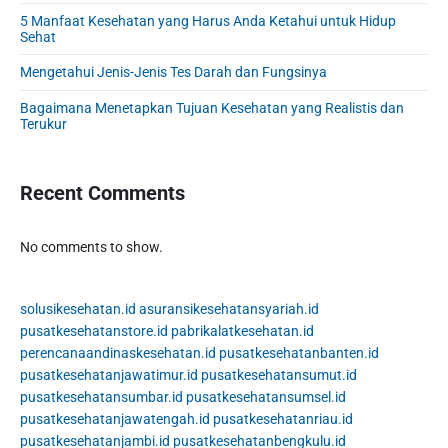
a
5 Manfaat Kesehatan yang Harus Anda Ketahui untuk Hidup
r
Sehat
Mengetahui Jenis-Jenis Tes Darah dan Fungsinya
Bagaimana Menetapkan Tujuan Kesehatan yang Realistis dan
Terukur
Recent Comments
No comments to show.
solusikesehatan.id
asuransikesehatansyariah.id
pusatkesehatanstore.id
pabrikalatkesehatan.id
perencanaandinaskesehatan.id
pusatkesehatanbanten.id
pusatkesehatanjawatimur.id
pusatkesehatansumut.id
pusatkesehatansumbar.id
pusatkesehatansumsel.id
pusatkesehatanjawatengah.id
pusatkesehatanriau.id
pusatkesehatanjambi.id
pusatkesehatanbengkulu.id