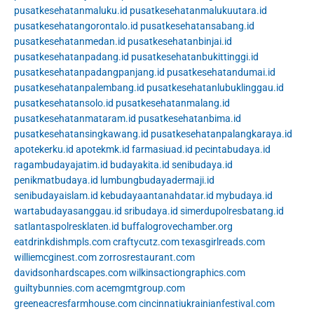
pusatkesehatanmaluku.id
pusatkesehatanmalukuutara.id
pusatkesehatangorontalo.id
pusatkesehatansabang.id
pusatkesehatanmedan.id
pusatkesehatanbinjai.id
pusatkesehatanpadang.id
pusatkesehatanbukittinggi.id
pusatkesehatanpadangpanjang.id
pusatkesehatandumai.id
pusatkesehatanpalembang.id
pusatkesehatanlubuklinggau.id
pusatkesehatansolo.id
pusatkesehatanmalang.id
pusatkesehatanmataram.id
pusatkesehatanbima.id
pusatkesehatansingkawang.id
pusatkesehatanpalangkaraya.id
apotekerku.id
apotekmk.id
farmasiuad.id
pecintabudaya.id
ragambudayajatim.id
budayakita.id
senibudaya.id
penikmatbudaya.id
lumbungbudayadermaji.id
senibudayaislam.id
kebudayaantanahdatar.id
mybudaya.id
wartabudayasanggau.id
sribudaya.id
simerdupolresbatang.id
satlantaspolresklaten.id
buffalogrovechamber.org
eatdrinkdishmpls.com
craftycutz.com
texasgirlreads.com
williemcginest.com
zorrosrestaurant.com
davidsonhardscapes.com
wilkinsactiongraphics.com
guiltybunnies.com
acemgmtgroup.com
greeneacresfarmhouse.com
cincinnatiukrainianfestival.com