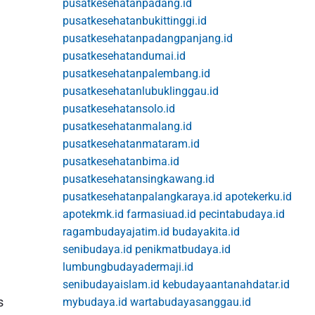
pusatkesehatanpadang.id
pusatkesehatanbukittinggi.id
pusatkesehatanpadangpanjang.id
pusatkesehatandumai.id
pusatkesehatanpalembang.id
pusatkesehatanlubuklinggau.id
pusatkesehatansolo.id
pusatkesehatanmalang.id
pusatkesehatanmataram.id
pusatkesehatanbima.id
pusatkesehatansingkawang.id
pusatkesehatanpalangkaraya.id
apotekerku.id
apotekmk.id
farmasiuad.id
pecintabudaya.id
ragambudayajatim.id
budayakita.id
senibudaya.id
penikmatbudaya.id
lumbungbudayadermaji.id
senibudayaislam.id
kebudayaantanahdatar.id
s
mybudaya.id
wartabudayasanggau.id