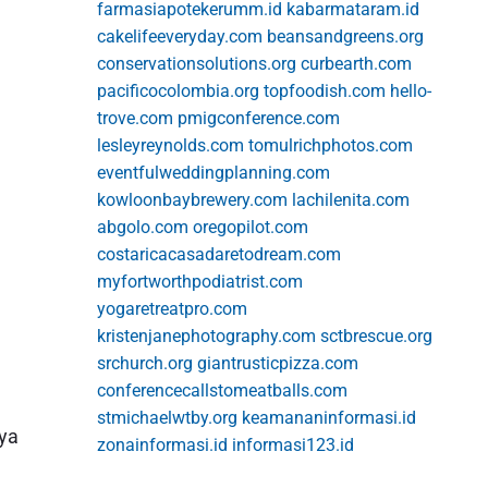
farmasiapotekerumm.id
kabarmataram.id
cakelifeeveryday.com
beansandgreens.org
conservationsolutions.org
curbearth.com
pacificocolombia.org
topfoodish.com
hello-
trove.com
pmigconference.com
lesleyreynolds.com
tomulrichphotos.com
eventfulweddingplanning.com
kowloonbaybrewery.com
lachilenita.com
abgolo.com
oregopilot.com
costaricacasadaretodream.com
myfortworthpodiatrist.com
yogaretreatpro.com
kristenjanephotography.com
sctbrescue.org
srchurch.org
giantrusticpizza.com
conferencecallstomeatballs.com
stmichaelwtby.org
keamananinformasi.id
aya
zonainformasi.id
informasi123.id