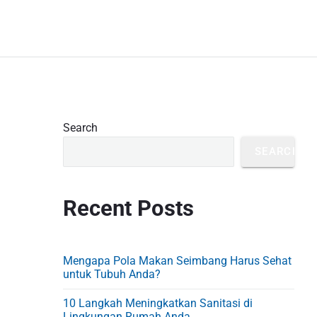
P
Search
r
SEARCH
i
m
Recent Posts
a
r
y
Mengapa Pola Makan Seimbang Harus Sehat
S
untuk Tubuh Anda?
i
10 Langkah Meningkatkan Sanitasi di
Lingkungan Rumah Anda