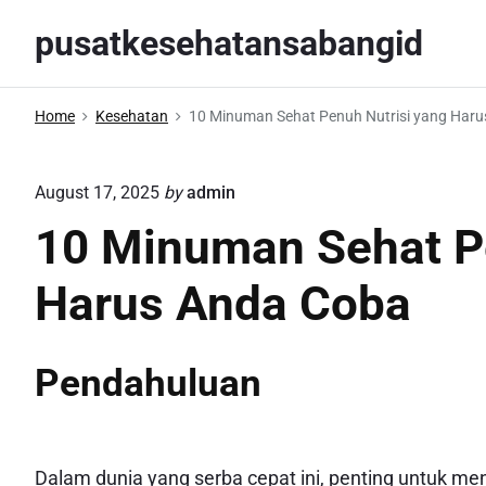
S
pusatkesehatansabangid
k
i
p
Home
Kesehatan
10 Minuman Sehat Penuh Nutrisi yang Har
t
o
August 17, 2025
by
admin
c
o
10 Minuman Sehat Pe
n
Harus Anda Coba
t
e
n
Pendahuluan
t
Dalam dunia yang serba cepat ini, penting untuk m