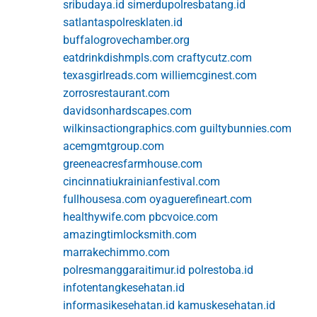
sribudaya.id
simerdupolresbatang.id
satlantaspolresklaten.id
buffalogrovechamber.org
eatdrinkdishmpls.com
craftycutz.com
texasgirlreads.com
williemcginest.com
zorrosrestaurant.com
davidsonhardscapes.com
wilkinsactiongraphics.com
guiltybunnies.com
acemgmtgroup.com
greeneacresfarmhouse.com
cincinnatiukrainianfestival.com
fullhousesa.com
oyaguerefineart.com
healthywife.com
pbcvoice.com
amazingtimlocksmith.com
marrakechimmo.com
polresmanggaraitimur.id
polrestoba.id
infotentangkesehatan.id
informasikesehatan.id
kamuskesehatan.id