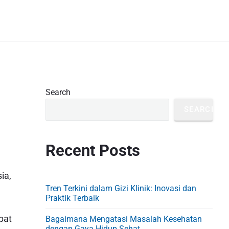
P
Search
r
SEARCH
i
m
Recent Posts
a
r
ia,
y
Tren Terkini dalam Gizi Klinik: Inovasi dan
S
Praktik Terbaik
i
pat
Bagaimana Mengatasi Masalah Kesehatan
dengan Gaya Hidup Sehat