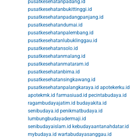
pusatkesehatanpadang.id
pusatkesehatanbukittinggi.id
pusatkesehatanpadangpanjang.id
pusatkesehatandumai.id
pusatkesehatanpalembang.id
pusatkesehatanlubuklinggau.id
pusatkesehatansolo.id
pusatkesehatanmalang.id
pusatkesehatanmataram.id
pusatkesehatanbima.id
pusatkesehatansingkawang.id
pusatkesehatanpalangkaraya.id
apotekerku.id
apotekmk.id
farmasiuad.id
pecintabudaya.id
ragambudayajatim.id
budayakita.id
senibudaya.id
penikmatbudaya.id
lumbungbudayadermaji.id
senibudayaislam.id
kebudayaantanahdatar.id
mybudaya.id
wartabudayasanggau.id