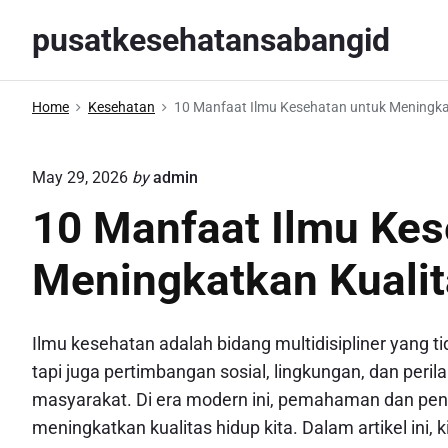
S
pusatkesehatansabangid
k
i
p
Home
Kesehatan
10 Manfaat Ilmu Kesehatan untuk Meningka
t
o
May 29, 2026
by
admin
c
o
10 Manfaat Ilmu Kes
n
Meningkatkan Kuali
t
e
n
Ilmu kesehatan adalah bidang multidisipliner yang t
t
tapi juga pertimbangan sosial, lingkungan, dan peril
masyarakat. Di era modern ini, pemahaman dan pen
meningkatkan kualitas hidup kita. Dalam artikel in