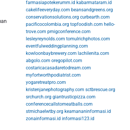
farmasiapotekerumm.id
kabarmataram.id
cakelifeeveryday.com
beansandgreens.org
conservationsolutions.org
curbearth.com
uan
pacificocolombia.org
topfoodish.com
hello-
trove.com
pmigconference.com
lesleyreynolds.com
tomulrichphotos.com
eventfulweddingplanning.com
kowloonbaybrewery.com
lachilenita.com
abgolo.com
oregopilot.com
costaricacasadaretodream.com
myfortworthpodiatrist.com
yogaretreatpro.com
kristenjanephotography.com
sctbrescue.org
srchurch.org
giantrusticpizza.com
conferencecallstomeatballs.com
stmichaelwtby.org
keamananinformasi.id
zonainformasi.id
informasi123.id