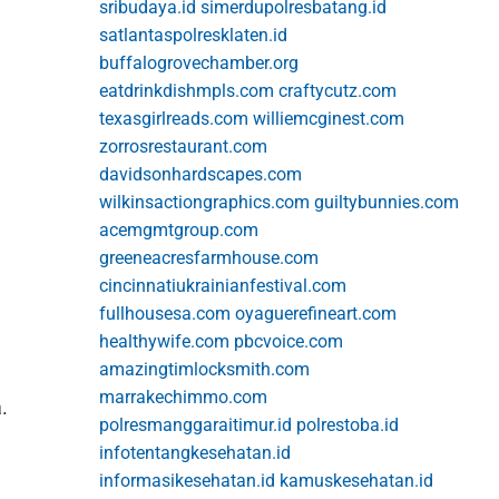
sribudaya.id
simerdupolresbatang.id
satlantaspolresklaten.id
buffalogrovechamber.org
eatdrinkdishmpls.com
craftycutz.com
texasgirlreads.com
williemcginest.com
zorrosrestaurant.com
davidsonhardscapes.com
wilkinsactiongraphics.com
guiltybunnies.com
acemgmtgroup.com
greeneacresfarmhouse.com
cincinnatiukrainianfestival.com
fullhousesa.com
oyaguerefineart.com
healthywife.com
pbcvoice.com
amazingtimlocksmith.com
marrakechimmo.com
.
polresmanggaraitimur.id
polrestoba.id
infotentangkesehatan.id
informasikesehatan.id
kamuskesehatan.id