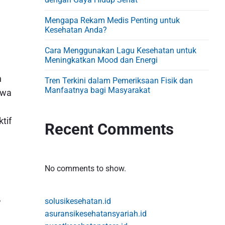
d
e
Mengapa Rekam Medis Penting untuk
b
Kesehatan Anda?
a
Cara Menggunakan Lagu Kesehatan untuk
r
Meningkatkan Mood dan Energi
n
Tren Terkini dalam Pemeriksaan Fisik dan
Manfaatnya bagi Masyarakat
awa
tif
Recent Comments
No comments to show.
,
solusikesehatan.id
asuransikesehatansyariah.id